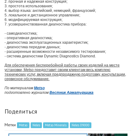
2. прочная и надежная конструкция;
3. простота использования;
4. выбор языка: английский, немецкий, французский;
5. локальное и дистанционное управление;
6. модифицируемая конструкция;
7. усовершенствованная диагностика прибора:
- самодиагностика;
- оперативная диагностика;
- диагностика эксплуатационных характеристик;
- диагностика передачи данных;
- расширенные возможности независимого тестирования;
- система диагностики Dynamic Diagnostics Diamond.
Для обеспечения бесперебойной работы своих изделий на месте
установки, Metso предоставит своим клиентам весь комплекс
технических услуг, включая предпродажную подготовку, консультации,
сервисное обслуживание.
По материалам
Metso
подготовлено журналом
Вестник Арматурщика
Поделиться
Метки
Metso
Neles
Metso Minerals
Neles D9000