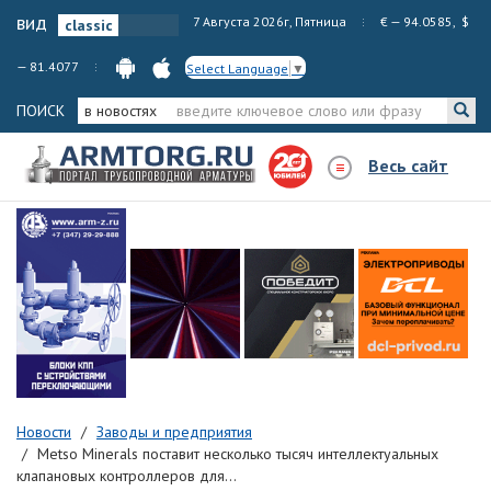
вид
7 Августа 2026г, Пятница
€ — 94.0585, $
— 81.4077
Select Language
▼
ПОИСК
в новостях
Весь сайт
Новости
Заводы и предприятия
Metso Minerals поставит несколько тысяч интеллектуальных
клапановых контроллеров для...