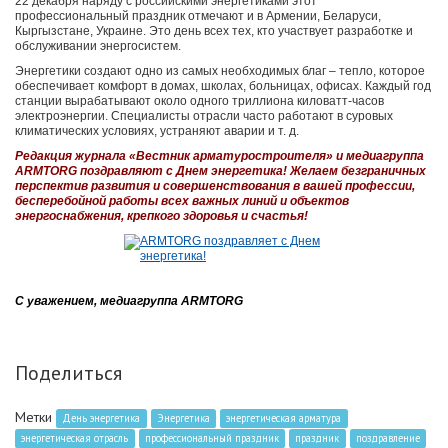
22 декабря наряду с российскими энергетиками этот
профессиональный праздник отмечают и в Армении, Беларуси,
Кыргызстане, Украине. Это день всех тех, кто участвует разработке и
обслуживании энергосистем.
Энергетики создают одно из самых необходимых благ – тепло, которое
обеспечивает комфорт в домах, школах, больницах, офисах. Каждый год
станции вырабатывают около одного триллиона киловатт-часов
электроэнергии. Специалисты отрасли часто работают в суровых
климатических условиях, устраняют аварии и т. д.
Редакция журнала «Вестник арматуростроителя» и медиагруппа
ARMTORG поздравляют с Днем энергетика! Желаем безграничных
перспектив развития и совершенствования в вашей профессии,
бесперебойной работы всех важных линий и объектов
энергоснабжения, крепкого здоровья и счастья!
С уважением, медиагруппа ARMTORG
Поделиться
Метки
День энергетика
Энергетика
энергетическая арматура
энергетическая отрасль
профессиональный праздник
праздник
поздравление