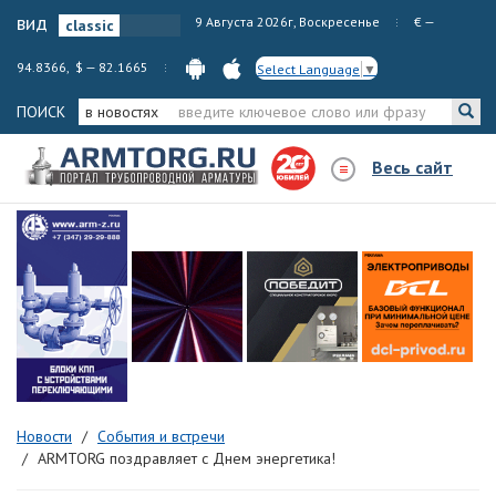
вид
9 Августа 2026г, Воскресенье
€ —
94.8366, $ — 82.1665
Select Language
▼
ПОИСК
в новостях
Весь сайт
Новости
События и встречи
ARMTORG поздравляет с Днем энергетика!