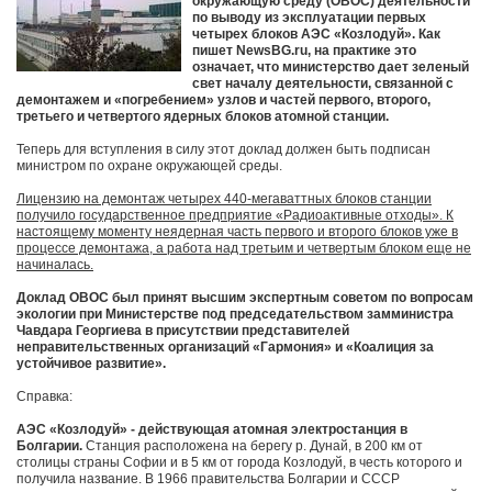
окружающую среду (ОВОС) деятельности
по выводу из эксплуатации первых
четырех блоков АЭС «Козлодуй». Как
пишет NewsBG.ru, на практике это
означает, что министерство дает зеленый
свет началу деятельности, связанной с
демонтажем и «погребением» узлов и частей первого, второго,
третьего и четвертого ядерных блоков атомной станции.
Теперь для вступления в силу этот доклад должен быть подписан
министром по охране окружающей среды.
Лицензию на демонтаж четырех 440-мегаваттных блоков станции
получило государственное предприятие «Радиоактивные отходы». К
настоящему моменту неядерная часть первого и второго блоков уже в
процессе демонтажа, а работа над третьим и четвертым блоком еще не
начиналась.
Доклад ОВОС был принят высшим экспертным советом по вопросам
экологии при Министерстве под председательством замминистра
Чавдара Георгиева в присутствии представителей
неправительственных организаций «Гармония» и «Коалиция за
устойчивое развитие».
Справка:
АЭС «Козлодуй» - действующая атомная электростанция в
Болгарии.
Станция расположена на берегу р. Дунай, в 200 км от
столицы страны Софии и в 5 км от города Козлодуй, в честь которого и
получила название. В 1966 правительства Болгарии и СССР