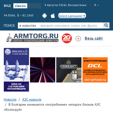
вид
9 Августа 2026г, Воскресенье
€ —
94.8366, $ — 82.1665
Select Language
▼
ПОИСК
в новостях
Весь сайт
Новости
АЭС новости
В Болгарии начинается «погребение» четырех блоков АЭС
«Козлодуй»