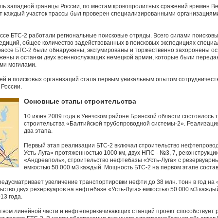
ль западной границы России, по местам кровопролитных сражений времен В
т каждый участок трассы был проверен специализированными организациями
ассе БТС-2 работали региональные поисковые отряды. Всего силами поисков
едиций, общее количество задействованных в поисковых экспедициях специа
трассе БТС-2 были обнаружены, эксгумированы и торжественно захоронены о
жены и останки двух военнослужащих немецкой армии, которые были перед
ми могилами.
ей и поисковых организаций стала первым уникальным опытом сотрудничеств
 России.
Основные этапы строительства
10 июня 2009 года в Унечском районе Брянской области состоялось
строительства «Балтийской трубопроводной системы-2». Реализаци
два этапа.
Первый этап реализации БТС-2 включал строительство нефтепрово
Усть-Луга» протяженностью 1000 км, двух НПС - №3, 7, реконстру
«Андреаполь», строительство нефтебазы «Усть-Луга» с резервуарны
емкостью 50 000 мЗ каждый. Мощность БТС-2 на первом этапе составл
редусматривает увеличение транспортировки нефти до 38 млн. тонн в год на «
ельство двух резервуаров на нефтебазе «Усть-Луга» емкостью 50 000 мЗ кажды
13 года.
твом линейной части и нефтеперекачивающих станций проект способствует