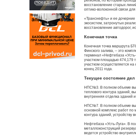
регионов, по которым проход
восстановление старых лини
оптико-волоконной связи для
«Транснефть» и ее дочерние
экосистем, затронутых реали
восстановление автодорог, и
Конечная точка
Конечная точка маршрута БТС
Финского залива, -- это ком
терминал «Нефтебаза «Усть-
участком площадью 474,179 т
участком осуществляется на 
конец 2011 года.
Текущее состояние дел
НПС№3. В полном объеме вып
теплового контура зданий, в
внутренняя отделка зданий 
НПС№7. В полном объеме вып
основной комплекс работ по 
контура зданий, устройству
Нефтебаза «Усть-Луга». В п
металлоконструкций резерву
ведется устройство внутрип