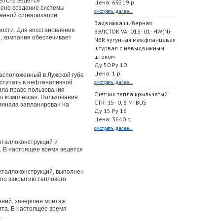
БТС-2 ведется
Цена: 69219 р.
рено создание системы
смотреть далее...
ранной сигнализации.
Задвижка шиберная
ости. Для восстановления
ВЭЛСТОК VA- 013- 01- HW(N)-
, компания обеспечивает
NBR чугунная межфланцевая
штурвал с невыдвижным
штоком
Ду 50 Ру 10
Цена: 1 р.
расположенный в Лужской губе
оступать в нефтеналивной
смотреть далее...
ила право пользования
Счетчик тепла крыльчатый
го комплекса». Пользование
СТК- 15- 0, 6 M- BUS
рминала запланирован на
Ду 15 Ру 16
Цена: 3640 р.
смотреть далее...
таллоконструкций и
. В настоящее время ведется
еталлоконструкций, выполнен
 по закрытию теплового
ений, завершен монтаж
ита. В настоящее время
.