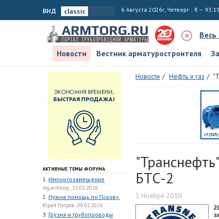
вид
6 Августа 2026г, Четверг
€ — 93.1
Весь
Новости
Вестник арматуростроителя
З
Новости
Нефть и газ
"
"Транснефть
АКТИВНЫЕ ТЕМЫ ФОРУМА
БТС-2
1.
Импортозамещение
mg.armtorg , 13.02.2026
1 Ноября 2010
2.
Нужна помощь по Пскову.
Юрий Петров , 09.02.2026
2
3.
Грузия и трубопроводы
з