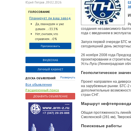
с
Юрий Петров , 09.02.2026
з
ГОЛОСОВАНИЕ
И
Планирует ли ваш завод
использовать
Да, планируем и уже
Р
промышленный
создания независимого балти
делаем ...-33.3%
интеллект и цифровые
года с введением в эксплуат
Нет, считаем, что
заказы для ускорения
справляем...-0%
Запуск первой очереди БТС м
обработки заказов и
Проголосовать
сегодняшний день экспортны
оперативной отгрузки
продукции конечному
26 ноября 2008 года Предс
потребителю?
проектировании и строительст
ВИДЕОХАБ
Усть-Луга (Ленинградская обл
ЛИЧНЫЙ КАБИНЕТ
Геополитическое значе
Развернуть
ДОСКА ОБЪЯВЛЕНИЙ
Проект направлен на диверс
Все объявления
на зарубежные рынки. БТС-2
Расширенный поиск
дополнительные возможности
стран СНГ.
ДОБАВИТЬ ОБЪЯВЛЕНИЕ
Маршрут нефтепровод
Общая протяженность линейно
Смоленской (281 км), Тверской
Поисковые работы