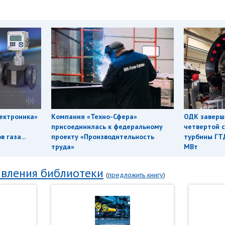
ектроника»
Компания «Техно-Сфера»
ОДК заверш
присоединилась к федеральному
четвертой с
 газа...
проекту «Производительность
турбины ГТ
труда»
МВт
вления библиотеки
(
предложить книгу
)