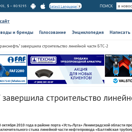
ПОИСК
в новос
901, $ — 80.9293
Select Language
▼
 сайт
аводы и бренды
Голосование
Энциклопедия
Написать
Транснефть" завершила строительство линейной части БТС-2
" завершила строительство линейн
8 октября 2010 года в районе порта «Усть-Луга» Ленинградской области пр
аключительного стыка линейной части нефтепровода «Балтийская трубоп