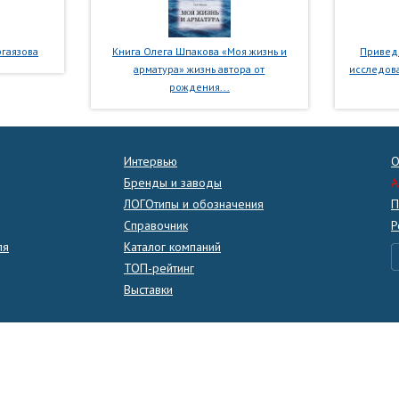
гаязова
Книга Олега Шпакова «Моя жизнь и
Приведе
арматура» жизнь автора от
исследова
рождения...
Интервью
О
Бренды и заводы
A
ЛОГОтипы и обозначения
П
Справочник
Р
ля
Каталог компаний
ТОП-рейтинг
Выставки