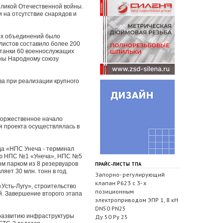
еликой Отечественной войны.
 на отсутствие снарядов и
ых объединений было
листов составило более 200
станки 60 военнослужащих
аны Народному союзу
а при реализации крупного
 торжественное начало
я проекта осуществлялась в
да «НПС Унеча - терминал
кцию НПС №1 «Унеча», НПС №5
м парком из 8 резервуаров
ПРАЙС-ЛИСТЫ ТПА
яет 30 млн. тонн в год.
Запорно- регулирующий
клапан Р623 с 3- х
Усть-Лугу», строительство
позиционным
й. Завершение второго этапа
электроприводом ЭПР 1, 8 кН
DN50 PN25
 развитию инфраструктуры
Ду 50 Ру 25