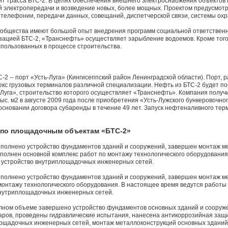
ит трасса БТС-2. В целях обеспечения внешнего электроснабжения объектов 
й электропередачи и возведение новых, более мощных. Проектом предусмот
 телефонии, передачи данных, совещаний, диспетчерской связи, системы ох
 общества имеют большой опыт внедрения программ социальной ответственн
зацией БТС-2, «Транснефть» осуществляет зарыбление водоемов. Кроме того
спользованных в процессе строительства.
-2 -- порт «Усть-Луга» (Кингисеппский район Ленинградской области). Порт, 
плекс грузовых терминалов различной специализации. Нефть из БТС-2 будет п
Луга», строительство которого осуществляет «Транснефть». Компания получ
ыс. м2 в августе 2009 года после приобретения «Усть-Лужского бункеровочно
основании договора субаренды в течение 49 лет. Запуск нефтеналивного те
 по площадочным объектам «БТС-2»
олнено устройство фундаментов зданий и сооружений, завершен монтаж ме
ыполнен основной комплекс работ по монтажу технологического оборудования
и устройство внутриплощадочных инженерных сетей.
олнено устройство фундаментов зданий и сооружений, завершен монтаж м
монтажу технологического оборудования. В настоящее время ведутся работы
 внутриплощадочных инженерных сетей.
олном объеме завершено устройство фундаментов основных зданий и сооруж
аров, проведены гидравлические испытания, нанесена антикоррозийная защ
лощадочных инженерных сетей, монтаж металлоконструкций основных зданий