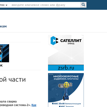
тях
 нам
ой части
ошла сварка
роводная система-2».
Как