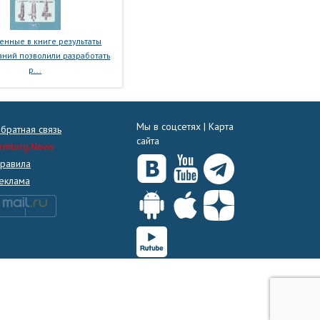
нные в книге результаты
ний позволили разработать
р...
Мы в соцсетях |
Карта
братная связь
сайта
rmtorg.News
равила
еклама