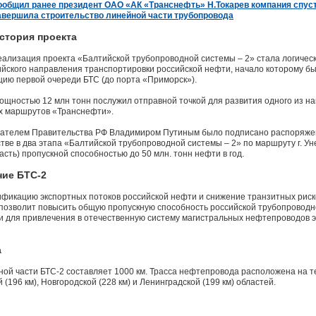
ообщил ранее президент ОАО «АК «Транснефть» Н.Токарев компания спус
авершила строительство линейной части трубопровода
стория проекта
еализация проекта «Балтийской трубопроводной системы – 2» стала логиче
йского направления транспортировки российской нефти, начало которому б
ацию первой очереди БТС (до порта «Приморск»).
ощностью 12 млн тонн послужил отправной точкой для развития одного из н
х маршрутов «Транснефти».
едателем Правительства РФ Владимиром Путиным было подписано распоряже
ве в два этапа «Балтийской трубопроводной системы – 2» по маршруту г. Унеч
асть) пропускной способностью до 50 млн. тонн нефти в год.
ние БТС-2
ификацию экспортных потоков российской нефти и снижение транзитных риск
 позволит повысить общую пропускную способность российской трубопроводн
 для привлечения в отечественную систему магистральных нефтепроводов 
а
й части БТС-2 составляет 1000 км. Трасса нефтепровода расположена на те
 (196 км), Новгородской (228 км) и Ленинградской (199 км) областей.