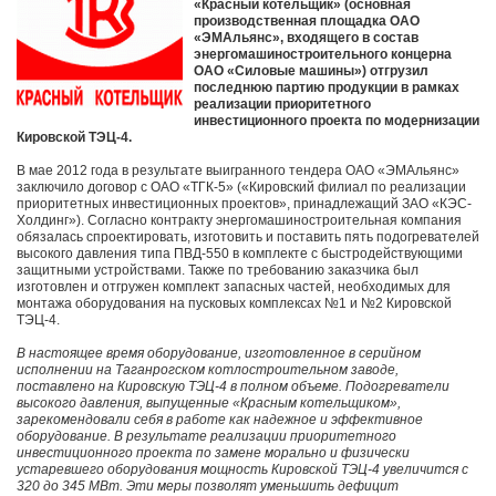
«Красный котельщик» (основная
производственная площадка ОАО
«ЭМАльянс», входящего в состав
энергомашиностроительного концерна
ОАО «Силовые машины») отгрузил
последнюю партию продукции в рамках
реализации приоритетного
инвестиционного проекта по модернизации
Кировской ТЭЦ-4.
В мае 2012 года в результате выигранного тендера ОАО «ЭМАльянс»
заключило договор с ОАО «ТГК-5» («Кировский филиал по реализации
приоритетных инвестиционных проектов», принадлежащий ЗАО «КЭС-
Холдинг»). Согласно контракту энергомашиностроительная компания
обязалась спроектировать, изготовить и поставить пять подогревателей
высокого давления типа ПВД-550 в комплекте с быстродействующими
защитными устройствами. Также по требованию заказчика был
изготовлен и отгружен комплект запасных частей, необходимых для
монтажа оборудования на пусковых комплексах №1 и №2 Кировской
ТЭЦ-4.
В настоящее время оборудование, изготовленное в серийном
исполнении на Таганрогском котлостроительном заводе,
поставлено на Кировскую ТЭЦ-4 в полном объеме. Подогреватели
высокого давления, выпущенные «Красным котельщиком»,
зарекомендовали себя в работе как надежное и эффективное
оборудование. В результате реализации приоритетного
инвестиционного проекта по замене морально и физически
устаревшего оборудования мощность Кировской ТЭЦ-4 увеличится с
320 до 345 МВт. Эти меры позволят уменьшить дефицит