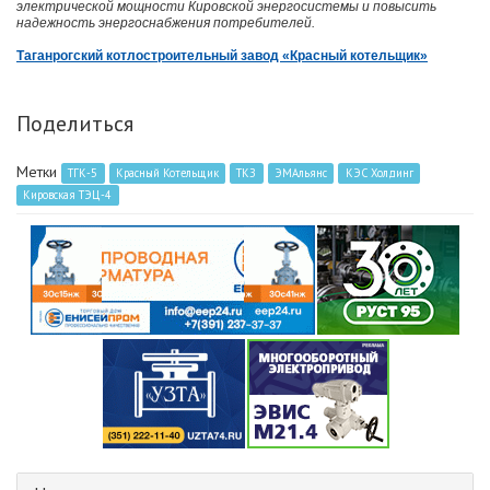
электрической мощности Кировской энергосистемы и повысить
надежность энергоснабжения потребителей.
Таганрогский котлостроительный завод «Красный котельщик»
Поделиться
Метки
ТГК-5
Красный Котельщик
ТКЗ
ЭМАльянс
КЭС Холдинг
Кировская ТЭЦ-4