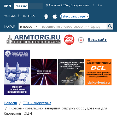
вид
9 Августа 2026г, Воскресенье
€ —
94.8366, $ — 82.1665
Select Language
▼
ПОИСК
в новостях
Весь сайт
Новости
ТЭК и энергетика
«Красный котельщик» завершил отгрузку оборудования для
Кировской ТЭЦ-4