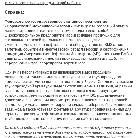
технические нюансы предстоящей работы.
Справка:
Федеральное государственное унитарное предприятие
«Воронежский механический завод»
, имеющее многолетний опыт в
машиностроении, в настоящее время представляет собой
широкопрофильное предприятие, производящее продукцию для
различных отраслей промышленности. Производство
импортозамещающего нефтегазового оборудования на ВМЗ стало
заметным событием в нефтегазовой отрасли России, а сертификация
продукции Американским Нефтяным Институтом (API) поставила ВМЗ в
один ряд с мировыми лидерами производства техники для добычи,
переработки и транспортировки нефти и газа.
Одним из перспективных и развивающихся видов продукции
машиностроительного гиганта стала уникальная трубопроводная
арматура, зачастую не имеющая аналогов в России. Среди выпускаемой
трубопроводной арматуры выделяются: шиберные задвижки, обратные
клапаны, устьевые краны, обратные клапаны с демпфирующим
устройством, регулирующие клапаны серии РК-400, гидравлические
дроссели для изменения параметров и направления потока рабочей
среды, задвижки с пневмо и гидроприводами, шиберные бесфланцевые
задвижки, а также устьевая фонтанная арматура предназначенная для
герметизации устья нефтяных и газовых скважин, подвески скважинных
трубопроводов, контроля и регулирования работы скважины.
Из особых изделии ВМЗ стоит отметить также обратные устьевые
клапаны, предназначенные для смены елки фонтанной под давлением
и устанавливается в резьбовой трубодержатель трубной головки и