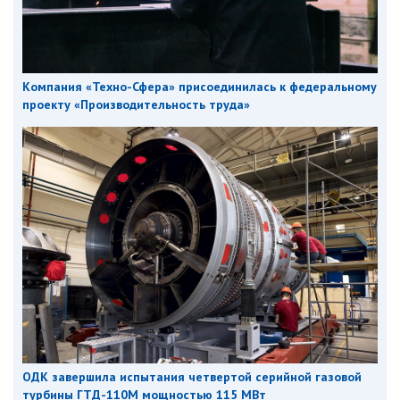
Компания «Техно-Сфера» присоединилась к федеральному
проекту «Производительность труда»
ОДК завершила испытания четвертой серийной газовой
турбины ГТД-110М мощностью 115 МВт