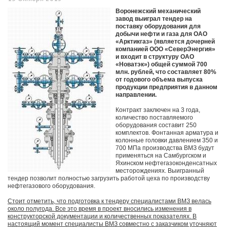
Воронежский механический
завод выиграл тендер на
поставку оборудования для
добычи нефти и газа для ОАО
«Арктикгаз» (является дочерней
компанией ООО «СеверЭнергия»
и входит в структуру ОАО
«Новатэк») общей суммой 700
млн. рублей, что составляет 80%
от годового объема выпуска
продукции предприятия в данном
направлении.
Контракт заключен на 3 года,
количество поставляемого
оборудования составит 250
комплектов. Фонтанная арматура и
колонные головки давлением 350 и
700 МПа производства ВМЗ будут
применяться на Самбургском и
Яхинском нефтегазоконденсатных
месторождениях. Выигранный
тендер позволит полностью загрузить работой цеха по производству
нефтегазового оборудования.
Стоит отметить, что подготовка к тендеру специалистами ВМЗ велась
около полугода. Все это время в проект вносились изменения в
конструкторской документации и количественных показателях. В
настоящий момент специалисты ВМЗ совместно с заказчиком уточняют