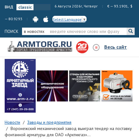
вид
6 Августа 2026г, Четверг
€ — 93.1901, $
— 80.9293
Select Language
▼
ПОИСК
в новостях
Весь сайт
Новости
Заводы и предприятия
Воронежский механический завод выиграл тендер на поставку
фонтанной арматуры для ОАО «Арктикгаз»...