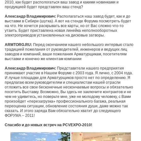
2010, как будет распологаться ваш завод и какими новинками и
продукцией будет представлен ваш стенд?
Александр Владимирович:
Располагаться наш завод будет, как и до
выставки в Сибири (шутка). А вот на стенде Форума посмотреть будет
на что. Не хочется раскрывать все карты, но от Вас сложно что-то
утаить. Будет приставлена новая линейка неполнооборотных
электроприводов установленных на дисковые затворы.
ARMTORG.RU:
Перед окончанием нашего небольшого интервью стало
традицией пожелания от руководителей, инженеров и ведущих лиц
заводов и компаний, ваши пожелания Арматурщикам, посетителям
выставки и конечно же клиентам компании
Александр Владимирович:
Представители нашего предприятия
принимают участие в Нашем Форуме с 2003 года. Я лично, с 2004 года.
И лучше площадки для Арматурщиков просто нет по определению. Я
предлагаю всем руководителям и специалистам нашей отрасли
отложить все свои бесконечные нескончаемые вопросы и обязательно
посетить Выставку. Возможно, Вы здесь не заключите контрактов и не
чем не удивитесь, но поверьте мне, уже не молодому человеку, с Вами
произойдет «перезагрузка» профессионального багажа, реальная
переоценка ситуации, обновление состояния души, даже можно так
сказать. И этого заряда Вам обязательно хватит до следующего
ФОРУМА – 2011!
Спасибо и до новых встреч на PCVEXPO-2010!