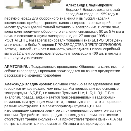
Александр Владимирович:
Бердский Электромеханический
завод был создан в 1959 году в
первую очередь для оборонного значения и выпускал изделия
космического приборостроения, силовых гироскопических приборов и
многих других изделий точной механики и электроники. В лихие 90-е,
когда доля продукции оборонного значения снизилась с 80 до 5 % мы и
начали освоение выпуска электроприводов. 27 января 1995 г. в
РОСПАТЕНТЕ мы зарегистрировали товарный знак БЕТРО. Этот день
мы и считаем Днём Рождения ПРОИЗВОДСТВА ЭЛЕКТРОПРИВОДОВ.
Кстати, Юбилей -15 –лет и нам есть, чем гордится! Освоен серийный
выпуск 12 электроприводов. В среднем производим 400 шт. в месяц и
планируем увеличение.
ARMTORG.RU:
Поздравляем с прошедшим Юбилеем – а какие именно
сейчас типоразряды приводов производятся на вашем предприятии
расскажите о моделях подробнее
Александр Владимирович:
Большое спасибо за поздравление! Как
говорится лучше поздно, чем никогда. Мы производим все основные
типоразряды : А,Б,В,Г, т.е аналоги Тульским Н-А; Н-Б; Н-В;Н-Г. Вся
аналогия, правда, заканчивается присоединениями к задвижкам и
номинальным крутящим моментом, а конструктивно – это совершенно
разные конструкции. На электроприводы группы Б,В,Г мы
изготавливаем силовой редуктор с применением промежуточных тел
качения. При работе такого редуктора между звеньями практически
отсутствует трение скольжения, а присутствует трение качения. А раз
не трется, значить, и не ломается. Отсюда и все преимущества: