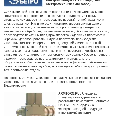
электроприводов - ОАО «Бердский
электромеханический завод»
ОАО «Бердский электромеханический завод» - член Федерального
космического агентства, одно из ведущих предприятий России,
специализирующееся на производстве изделий точной механики и
электромеханики. Наличие всех типов производств внутри одного
завода: литейного, гальванического (порошковое и др. покрытия),
механической обработки, листоштамповочного, сборочно-монтажного,
производства печатных плат, производства изделий из пластмасс и
керамики, деревообработки. Служба подготовки производства
изготавливает прессформы, штампы, режущий и измерительный
инструмент повышенной точности. В сборочных и механических цехах
завода создана и поддерживается контролируемая атмосфера по
запыленности, влажности и температурному режиму. Уровень точности
изделий, производство нестандартного или специального
оборудования обеспечивается высокой квалификацией работников и
развитой инженерной службой, включающей в себя конструкторские и
технологические отделы.
На вопросы ARMTORG.RU перед началом выставки отвечает начальник
управления отдела маркетинга и продаж Конев Александр
Владимирович
ARMTORG.RU:
Александр
Владимирович здравствуйте,
расскажите пожалуйста немного о
ОАО БЕТРО г.Бердск и о
электроприводной продукции
выпускаемой заводом