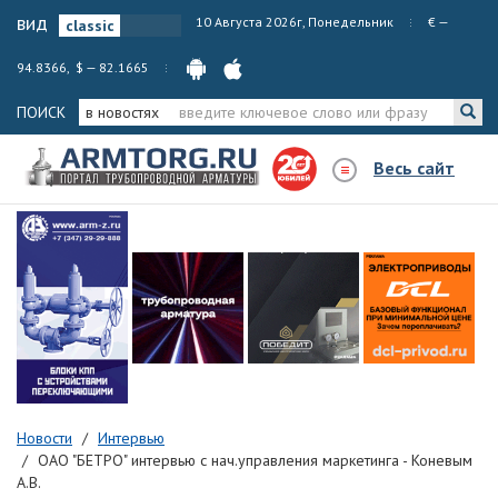
вид
10 Августа 2026г, Понедельник
€ —
94.8366, $ — 82.1665
ПОИСК
в новостях
Весь сайт
Новости
Интервью
ОАО "БЕТРО" интервью с нач.управления маркетинга - Коневым
А.В.