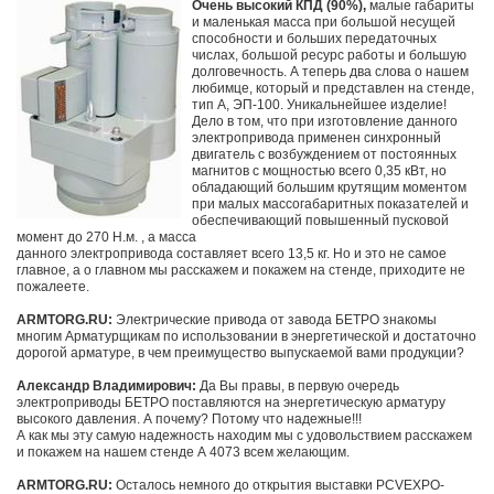
Очень высокий КПД (90%),
малые габариты
и маленькая масса при большой несущей
способности и больших передаточных
числах, большой ресурс работы и большую
долговечность. А теперь два слова о нашем
любимце, который и представлен на стенде,
тип А, ЭП-100. Уникальнейшее изделие!
Дело в том, что при изготовление данного
электропривода применен синхронный
двигатель с возбуждением от постоянных
магнитов с мощностью всего 0,35 кВт, но
обладающий большим крутящим моментом
при малых массогабаритных показателей и
обеспечивающий повышенный пусковой
момент до 270 Н.м. , а масса
данного электропривода составляет всего 13,5 кг. Но и это не самое
главное, а о главном мы расскажем и покажем на стенде, приходите не
пожалеете.
ARMTORG.RU:
Электрические привода от завода БЕТРО знакомы
многим Арматурщикам по использовании в энергетической и достаточно
дорогой арматуре, в чем преимущество выпускаемой вами продукции?
Александр Владимирович:
Да Вы правы, в первую очередь
электроприводы БЕТРО поставляются на энергетическую арматуру
высокого давления. А почему? Потому что надежные!!!
А как мы эту самую надежность находим мы с удовольствием расскажем
и покажем на нашем стенде А 4073 всем желающим.
ARMTORG.RU:
Осталось немного до открытия выставки PCVEXPO-