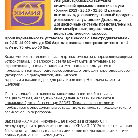
специализированной выставке
химической промышленности и науки
«Химия 2013» 28.10 - 31.10. В рамках
выставки АДЛ анонсирует новый продукт -
дозировочные установки Дозофлоу.
Дозировочные системы представлены на
базе мембранных, плунжерных,
перистальтических насосов.
Производительность установок: для насоса с электродвигателем -
от 0,15–18 000 л/ч, до 500 бар; для насоса электромагнитного - от 1
мл/ч до 76 л/ч, до 50 бар.
Возможно изготовление нестандартных емкостей с перемешивающими
устройствами. По запросу система может быть изготовлена во
взрывозащищенном исполнении. Установки используются в
промышленной водоподготовке, водоподготовке для парогенераторов
(дозирование флокулянтов, ингибиторов
коррозии и накипи и др.), для регулирования pH (подача кислот и
щелочей).
Узнать подробно о новинках нашей компании, пообщаться со
специалистами, наладить новые деловые связи вы сможете в
павильоне 2, зале 3 на стенде 23D67. Также, если вы желаете
пообщаться с определенным сотрудником, вы можете предварительно
записаться на переговоры.
Выставка «ХИМИЯ» - крупнейшая в России и странах СНГ
международная отраслевая выставка. «ХИМИЯ-2013» является частью
блока международных выставок химической промышленности и науки,
организуемых ЦВК «Экспоцентр».