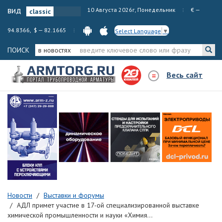
вид
10 Августа 2026г, Понедельник
€ —
94.8366, $ — 82.1665
Select Language
▼
ПОИСК
в новостях
Весь сайт
Новости
Выставки и форумы
АДЛ примет участие в 17-ой специализированной выставке
химической промышленности и науки «Химия...