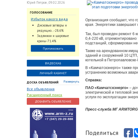
Юрий Петров , 09.02.2026
ГОЛОСОВАНИЕ
Избыток какого вида
Организация сообщает, что г
трубопроводной
края. Энергетики завершают 
Дисковые затворы и
арматуры наблюдается
редукцио...-28.6%
Так, был проведен ремонт 6 к
на Российском рынке с
Задвижки и шаровые
0,4-220 кВ, отремонтирован
2024 по 2026 годы?
краны-71.4%
подстанций, сформирован не
Проголосовать
Также на арендованном имущ
зданий и сооружений 10 ЦТП,
котельной в Петропавловске-
ВИДЕОХАБ
В «Камчатскэнерго» также п
устранению возможных авари
ЛИЧНЫЙ КАБИНЕТ
Справка:
Развернуть
ДОСКА ОБЪЯВЛЕНИЙ
ПАО «Камчатскэнерго»
– до
Все объявления
электрической и тепловой эн
Расширенный поиск
услуги по эксплуатации энер
ДОБАВИТЬ ОБЪЯВЛЕНИЕ
Пресс-служба МГ ARMTORG п
Поделиться