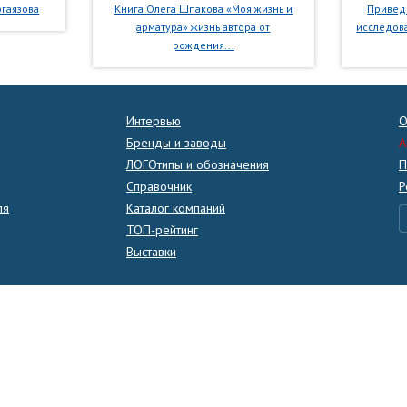
гаязова
Книга Олега Шпакова «Моя жизнь и
Приведе
арматура» жизнь автора от
исследова
рождения...
Интервью
О
Бренды и заводы
A
ЛОГОтипы и обозначения
П
Справочник
Р
ля
Каталог компаний
ТОП-рейтинг
Выставки