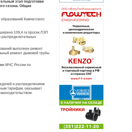
тельный этап подготовки
ого сезона. Общая
 образований Камчатского
сширено 109,4 га просек ЛЭП
 и распределительных
зований выполнен ремонт
альный ремонт дымовой трубы
ями МЧС России по
редачей и распределением
енным тарифам, оказывает
законодательством.