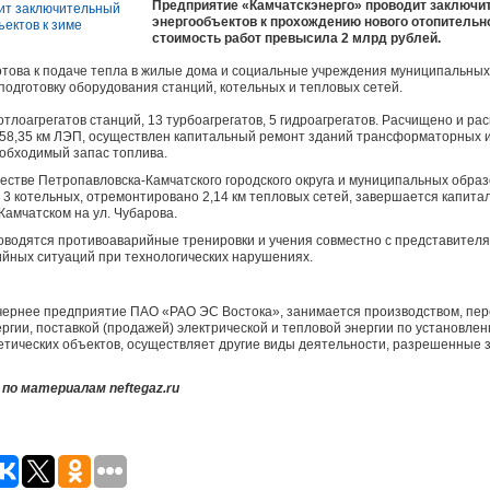
Предприятие «Камчатскэнерго» проводит заключи
энергообъектов к прохождению нового отопительн
стоимость работ превысила 2 млрд рублей.
отова к подаче тепла в жилые дома и социальные учреждения муниципальных
подготовку оборудования станций, котельных и тепловых сетей.
отлоагрегатов станций, 13 турбоагрегатов, 5 гидроагрегатов. Расчищено и ра
о 58,35 км ЛЭП, осуществлен капитальный ремонт зданий трансформаторных
обходимый запас топлива.
естве Петропавловска-Камчатского городского округа и муниципальных обра
 3 котельных, отремонтировано 2,14 км тепловых сетей, завершается капит
Камчатском на ул. Чубарова.
роводятся противоаварийные тренировки и учения совместно с представител
йных ситуаций при технологических нарушениях.
чернее предприятие ПАО «РАО ЭС Востока», занимается производством, пе
ергии, поставкой (продажей) электрической и тепловой энергии по установл
гетических объектов, осуществляет другие виды деятельности, разрешенные 
о материалам neftegaz.ru