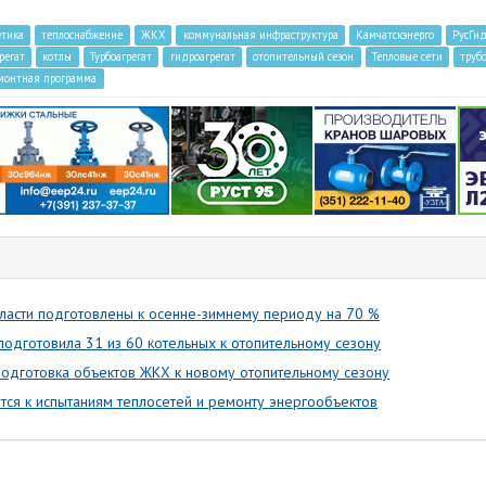
етика
теплоснабжение
ЖКХ
коммунальная инфраструктура
Камчатскэнерго
РусГи
регат
котлы
Турбоагрегат
гидроагрегат
отопительный сезон
Тепловые сети
труб
монтная программа
бласти подготовлены к осенне-зимнему периоду на 70 %
подготовила 31 из 60 котельных к отопительному сезону
подготовка объектов ЖКХ к новому отопительному сезону
тся к испытаниям теплосетей и ремонту энергообъектов