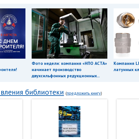
Фото недели: компания «НПО АСТА»
Компания L
роителя!
начинает производство
латунных кл
двухсильфонных редукционных...
вления библиотеки
(
предложить книгу
)