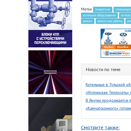
Метки
Энергетика
теплоэнерг
котельное оборудование
котлоаг
ремонт
ремонтные работы
ре
Новости по теме
Котельные в Тульской о
«Истринская Теплосеть» 
В Якутии продолжается 
«Камчатскэнерго» готови
Смотрите также: