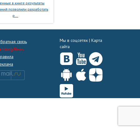
нные в книге результаты
ний позволили разработать
р...
Мы в соцсетях |
Карта
братная связь
сайта
rmtorg.News
равила
еклама