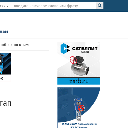
тях
 нам
ообъектов к зиме
тап