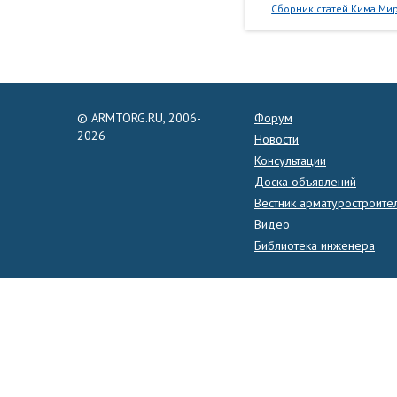
Сборник статей Кима Мир
© ARMTORG.RU, 2006-
Форум
2026
Новости
Консультации
Доска объявлений
Вестник арматуростроите
Видео
Библиотека инженера