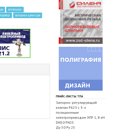
дро
котельная
опровод
запорная арматура
ПРАЙС-ЛИСТЫ ТПА
Запорно- регулирующий
клапан Р623 с 3- х
позиционным
электроприводом ЭПР 1, 8 кН
DN50 PN25
Ду 50 Ру 25