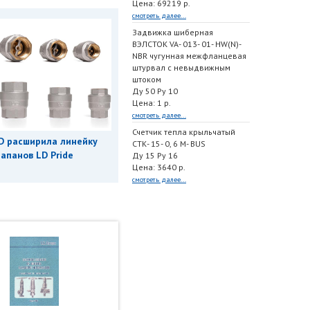
Цена: 69219 р.
смотреть далее...
Задвижка шиберная
ВЭЛСТОК VA- 013- 01- HW(N)-
NBR чугунная межфланцевая
штурвал с невыдвижным
штоком
Ду 50 Ру 10
Цена: 1 р.
смотреть далее...
Счетчик тепла крыльчатый
D расширила линейку
СТК- 15- 0, 6 M- BUS
апанов LD Pride
Ду 15 Ру 16
Цена: 3640 р.
смотреть далее...