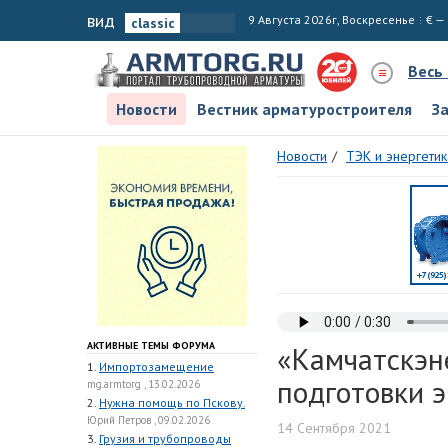
вид
9 Августа 2026г, Воскресенье
€ —
Весь
Новости
Вестник арматуростроителя
З
Новости
ТЭК и энергетик
АКТИВНЫЕ ТЕМЫ ФОРУМА
«Камчатскэн
1.
Импортозамещение
подготовки э
mg.armtorg , 13.02.2026
2.
Нужна помощь по Пскову.
Юрий Петров , 09.02.2026
14 Сентября 2021
3.
Грузия и трубопроводы