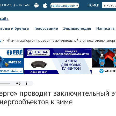
ПОИСК
в новос
 94.8366, $ — 82.1665
Select Language
▼
 сайт
аводы и бренды
Голосование
Энциклопедия
Написать
а
«Камчатскэнерго» проводит заключительный этап подготовки энерг
ерго» проводит заключительный э
нергообъектов к зиме