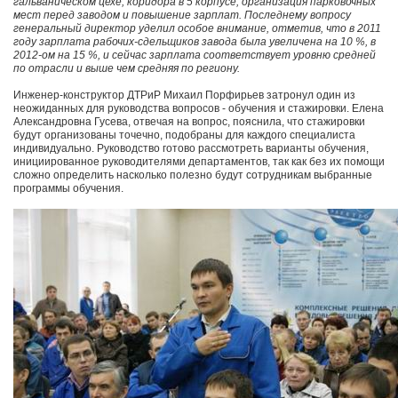
гальваническом цехе, коридора в 5 корпусе, организация парковочных
мест перед заводом и повышение зарплат. Последнему вопросу
генеральный директор уделил особое внимание, отметив, что в 2011
году зарплата рабочих-сдельщиков завода была увеличена на 10 %, в
2012-ом на 15 %, и сейчас зарплата соответствует уровню средней
по отрасли и выше чем средняя по региону.
Инженер-конструктор ДТРиР Михаил Порфирьев затронул один из
неожиданных для руководства вопросов - обучения и стажировки. Елена
Александровна Гусева, отвечая на вопрос, пояснила, что стажировки
будут организованы точечно, подобраны для каждого специалиста
индивидуально. Руководство готово рассмотреть варианты обучения,
инициированное руководителями департаментов, так как без их помощи
сложно определить насколько полезно будут сотрудникам выбранные
программы обучения.