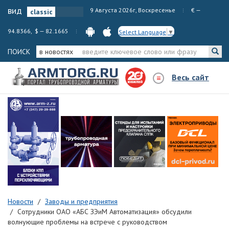
вид
9 Августа 2026г, Воскресенье
€ —
94.8366, $ — 82.1665
Select Language
▼
ПОИСК
в новостях
Весь сайт
Новости
Заводы и предприятия
Сотрудники ОАО «АБС ЗЭиМ Автоматизация» обсудили
волнующие проблемы на встрече с руководством