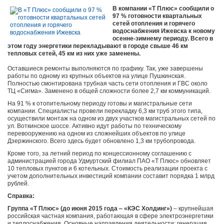
В компании «Т Плюс» сообщили о
97 % готовности квартальных
сетей отопления и горячего
водоснабжения Ижевска к новому
осенне-зимнему периоду. Всего в
этом году энергетики перекладывают в городе свыше 46 км
тепловых сетей, 45 км из них уже заменены.
Оставшиеся ремонты выполняются по графику. Так, уже завершены
работы по одному из крупных объектов на улице Пушкинская.
Полностью смонтирована трубная часть сети отопления и ГВС около
ТЦ «Сигма». Заменено в общей сложности более 2,7 км коммуникаций.
На 91 % к отопительному периоду готовы и магистральные сети
компании. Специалисты провели перекладку 6,3 км труб этого типа,
осуществили монтаж на одном из двух участков магистральных сетей по
ул. Воткинское шоссе. Активно идут работы по техническому
перевооружению на одном из сложнейших объектов по улице
Дзержинского. Всего здесь будет обновлено 1,3 км трубопровода.
Кроме того, за летний период по концессионному соглашению с
администрацией города Удмуртский филиал ПАО «Т Плюс» обновляет
10 тепловых пунктов и 6 котельных. Стоимость реализации проекта с
учетом дополнительных инвестиций компании составит порядка 1 млрд
рублей.
Справка:
Группа «Т Плюс» (до июня 2015 года ‒ «КЭС Холдинг»)
‒ крупнейшая
российская частная компания, работающая в сфере электроэнергетики
и теплоснабжения. Основные направления деятельности: генерация,