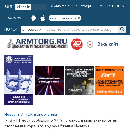
вид
6 Августа 2026г, Четверг
€ — 93.1901, $
— 80.9293
Select Language
▼
ПОИСК
в новостях
Весь сайт
Новости
ТЭК и энергетика
В «Т Плюс» сообщили о 97 % готовности квартальных сетей
отопления и горячего водоснабжения Ижевска