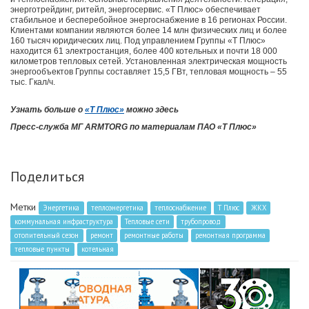
энерготрейдинг, ритейл, энергосервис. «Т Плюс» обеспечивает
стабильное и бесперебойное энергоснабжение в 16 регионах России.
Клиентами компании являются более 14 млн физических лиц и более
160 тысяч юридических лиц. Под управлением Группы «Т Плюс»
находится 61 электростанция, более 400 котельных и почти 18 000
километров тепловых сетей. Установленная электрическая мощность
энергообъектов Группы составляет 15,5 ГВт, тепловая мощность – 55
тыс. Гкал/ч.
Узнать больше о
«Т Плюс»
можно здесь
Пресс-служба МГ ARMTORG по материалам ПАО «Т Плюс»
Поделиться
Метки
Энергетика
теплоэнергетика
теплоснабжение
Т Плюс
ЖКХ
коммунальная инфраструктура
Тепловые сети
трубопровод
отопительный сезон
ремонт
ремонтные работы
ремонтная программа
тепловые пункты
котельная