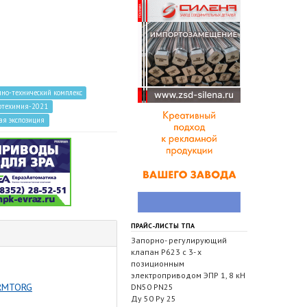
но-технический комплекс
ефтехимия-2021
ая экспозиция
ПРАЙС-ЛИСТЫ ТПА
Запорно- регулирующий
клапан Р623 с 3- х
позиционным
электроприводом ЭПР 1, 8 кН
ARMTORG
DN50 PN25
Ду 50 Ру 25