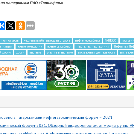
 по материалам ПАО «Татнефть»
тяная отрасль
нефтеперерабатывающая отрасль
нефтепереработка
ТАНЕКО
программ
атизация
новые технологии
новые разработки
Нефть, газ. Нефтехимия
Нефть, газ. Н
ий форум
форум
выставка
участие в выставке
выставочная деятельность
выставочн
осетила Татарстанский нефтегазохимический форум – 2021
зохимический форум-2021. Обзорный видеорепортаж от медиагруппы 
снефти» на «Нефть, газ. Нефтехимия» посетил президент Татарстана