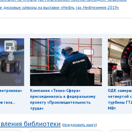
е дисковые затворы на выставке «Нефть, газ. Нефтехимия-2019»
ектроника»
Компания «Техно-Сфера»
ОДК заверш
присоединилась к федеральному
четвертой с
 газа...
проекту «Производительность
турбины ГТ
труда»
МВт
вления библиотеки
(
предложить книгу
)