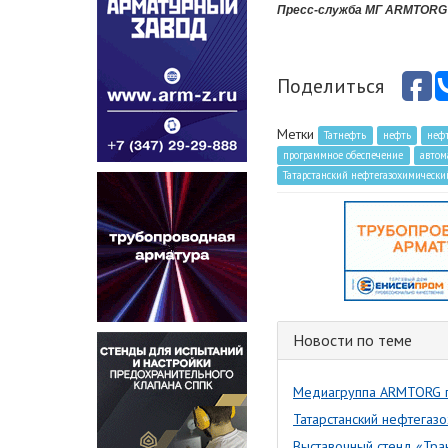
Пресс-служба МГ ARMTORG
Поделиться
Метки
Татнефть
нефть
неф
программное обеспечение
автом
Татарстанский нефтегазохимическ
Новости по теме
Медиагруппа ARMTORG п
Татарстанский нефтега
Выставочный стенд «Тран