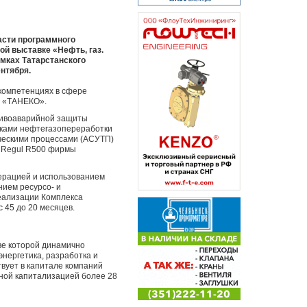
асти программного
й выставке «Нефть, газ.
амках Татарстанского
нтября.
, компетенциях в сфере
а «ТАНЕКО».
тивоаварийной защиты
вками нефтегазопереработки
ическими процессами (АСУТП)
и Regul R500 фирмы
ерацией и использованием
нием ресурсо- и
еализации Комплекса
 45 до 20 месяцев.
ве которой динамично
нергетика, разработка и
твует в капитале компаний
чной капитализацией более 28