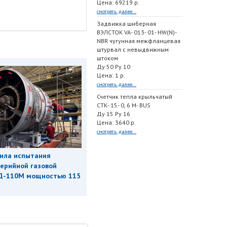
Цена: 69219 р.
смотреть далее...
Задвижка шиберная
ВЭЛСТОК VA- 013- 01- HW(N)-
NBR чугунная межфланцевая
штурвал с невыдвижным
штоком
Ду 50 Ру 10
Цена: 1 р.
смотреть далее...
Счетчик тепла крыльчатый
СТК- 15- 0, 6 M- BUS
Ду 15 Ру 16
Цена: 3640 р.
смотреть далее...
ила испытания
ерийной газовой
Д-110М мощностью 115