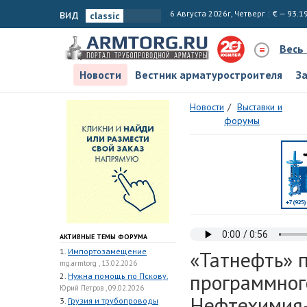
вид
6 Августа 2026г, Четверг
€ — 93.1
Весь
Новости
Вестник арматуростроителя
З
Новости
Выставки и
форумы
АКТИВНЫЕ ТЕМЫ ФОРУМА
1.
Импортозамещение
«Татнефть» п
mg.armtorg , 13.02.2026
программного
2.
Нужна помощь по Пскову.
Юрий Петров , 09.02.2026
Нефтехимия
3.
Грузия и трубопроводы