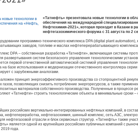
«Татнефть» презентовала новые технологии в обл
обеспечения на международной специализированно
Нефтехимия-2021», которая проходит в Казани в р
нефтегазохимического форума с 31 августа по 2 се
орудовании программно-технического комплекса DPA (digital plant automation)
батывающих заводов, топливе и маслах нефтеперерабатывающего комплекс
плекс DPA – собственная разработка «Татнефти», включающая системы про
для развертывания систем безопасного управления технологическими устано
яется первой отечественной автоматической системой управления технолог
на на базе использования и модернизации отечественного контроллера сери
ирует с зарубежными аналогами.
заложен принцип энергоэффективного производства со стопроцентной рекуп
х газов, позволяющих снизить потребление энергоресурсов, а также примене
позитных материалов собственного производства. Полученные в процессе р
яют «Татнефти» строить технологические объекты в минимальные сроки – с
ейших российских вертикально-интегрированных нефтяных компаний, в соста
, нефтепереработка, нефтегазохимия, шинный комплекс, сеть АЗС, электроэ
ля нефтегазовой отрасли и блок сервисных структур. «Татнефть» также учас
фть» является одной из крупнейших российских публичных компаний с рыно
2019 года.