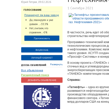
Юрий Петров , 09.02.2026
1 Сентября 2021
ГОЛОСОВАНИЕ
Планирует ли ваш завод
использовать
Да, планируем и уже
промышленный
делаем ...-33.3%
интеллект и цифровые
Нет, считаем, что
заказы для ускорения
справляем...-0%
В частности, речь идет об об
обработки заказов и
строительства нефтеперера
Проголосовать
оперативной отгрузки
Программно-технический ком
продукции конечному
технологических процессов 
потребителю?
и нефтехимии. Комплекс явл
ВИДЕОХАБ
такого уровня. АСУТП созда
«Прософт-Системы» и конкур
ЛИЧНЫЙ КАБИНЕТ
В основу проекта «ТАНЕКО» 
Развернуть
ДОСКА ОБЪЯВЛЕНИЙ
сточных вод и углеводородны
Все объявления
энергосберегающих пресском
«ТАНЕКО» компетенции позвол
Расширенный поиск
Справка:
ДОБАВИТЬ ОБЪЯВЛЕНИЕ
«Татнефть»
– одна из крупн
развиваются нефтегазодобыча
производство оборудования д
финансового сектора. «Татне
млрд долларов США на конец 