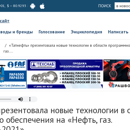
ПОИСК
в новос
901, $ — 80.9293
 сайт
аводы и бренды
Голосование
Энциклопедия
Написать
«Татнефть» презентовала новые технологии в области программно
газ....
резентовала новые технологии в 
 обеспечения на «Нефть, газ.
-2021»