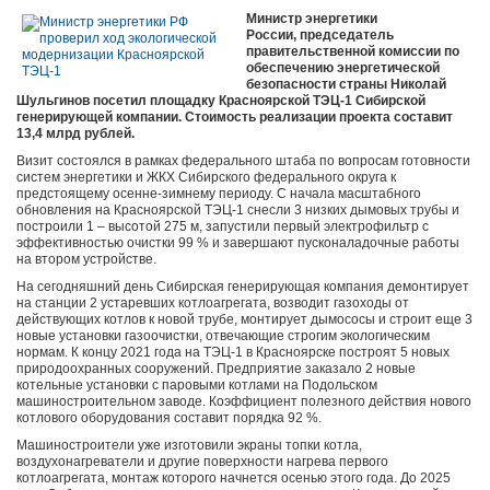
Министр энергетики
России, председатель
правительственной комиссии по
обеспечению энергетической
безопасности страны Николай
Шульгинов посетил площадку Красноярской ТЭЦ-1 Сибирской
генерирующей компании. Стоимость реализации проекта составит
13,4 млрд рублей.
Визит состоялся в рамках федерального штаба по вопросам готовности
систем энергетики и ЖКХ Сибирского федерального округа к
предстоящему осенне-зимнему периоду. С начала масштабного
обновления на Красноярской ТЭЦ-1 снесли 3 низких дымовых трубы и
построили 1 – высотой 275 м, запустили первый электрофильтр с
эффективностью очистки 99 % и завершают пусконаладочные работы
на втором устройстве.
На сегодняшний день Сибирская генерирующая компания демонтирует
на станции 2 устаревших котлоагрегата, возводит газоходы от
действующих котлов к новой трубе, монтирует дымососы и строит еще 3
новые установки газоочистки, отвечающие строгим экологическим
нормам. К концу 2021 года на ТЭЦ-1 в Красноярске построят 5 новых
природоохранных сооружений. Предприятие заказало 2 новые
котельные установки с паровыми котлами на Подольском
машиностроительном заводе. Коэффициент полезного действия нового
котлового оборудования составит порядка 92 %.
Машиностроители уже изготовили экраны топки котла,
воздухонагреватели и другие поверхности нагрева первого
котлоагрегата, монтаж которого начнется осенью этого года. До 2025