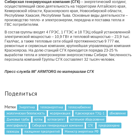
Сибирская генерирующая компания (СГК)
– энергетический холдинг,
осуществляющий свою деятельность на территории Алтайского края,
Кемеровской области, Красноярского края, Новосибирской области,
Республики Хакасия, Республики Тыва. Основные виды деятельности –
производство тепло- и электроэнергии, передача и поставка тепла и
ГВС потребителям.
В состав группы входят 4 ГРЭС, 1 ГТЭС и 18 ТЭЦ общей установленной
электрической мощностью – 10,9 ГВт и тепловой мощностью – 23,9 тыс.
Гкал/час, а также тепловые сети общей протяженностью 9 777 км,
ремонтные и сервисные компании, крупнейшая управляющая компания
Красноярска. На долю станций СГК приходится порядка 23-25 %
выработки тепла и электроэнергии энергосистемы Сибири. Численность
персонала компаний Группы СГК составляет 32 тысяч человек.
Пресс-служба МГ ARMTORG по материалам СГК
Поделиться
Метки
Энергетика
теплоэнергетика
теплоснабжение
экологическая безопасность
модернизация
Красноярская ТЭЦ-1
обновление
Дымовые трубы
котлы
котлоагрегат
котельное оборудование
электрофильтр
Сибирская генерирующая компания
СГК
природоохрана
газоходы
посещение предприятий
Министр энергетики РФ