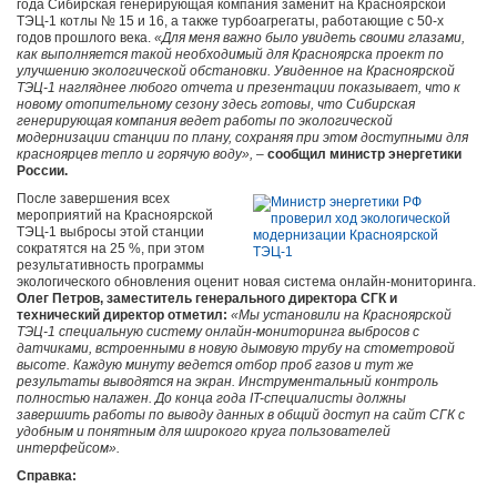
года Сибирская генерирующая компания заменит на Красноярской
ТЭЦ-1 котлы № 15 и 16, а также турбоагрегаты, работающие с 50-х
годов прошлого века.
«Для меня важно было увидеть своими глазами,
как выполняется такой необходимый для Красноярска проект по
улучшению экологической обстановки. Увиденное на Красноярской
ТЭЦ-1 нагляднее любого отчета и презентации показывает, что к
новому отопительному сезону здесь готовы, что Сибирская
генерирующая компания ведет работы по экологической
модернизации станции по плану, сохраняя при этом доступными для
красноярцев тепло и горячую воду»,
–
сообщил министр энергетики
России.
После завершения всех
мероприятий на Красноярской
ТЭЦ-1 выбросы этой станции
сократятся на 25 %, при этом
результативность программы
экологического обновления оценит новая система онлайн-мониторинга.
Олег Петров, заместитель генерального директора СГК и
технический директор отметил:
«Мы установили на Красноярской
ТЭЦ-1 специальную систему онлайн-мониторинга выбросов с
датчиками, встроенными в новую дымовую трубу на стометровой
высоте. Каждую минуту ведется отбор проб газов и тут же
результаты выводятся на экран. Инструментальный контроль
полностью налажен. До конца года IT-специалисты должны
завершить работы по выводу данных в общий доступ на сайт СГК с
удобным и понятным для широкого круга пользователей
интерфейсом».
Справка: