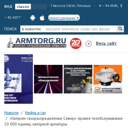
вид
7 Августа 2026г, Пятница
€ — 94.0585, $
— 81.4077
Select Language
▼
ПОИСК
в новостях
Весь сайт
Новости
Нефть и газ
«Газпром газораспределение Север» провел техобслуживание
20 000 единиц запорной арматуры