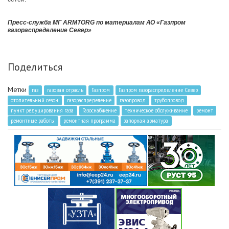
Пресс-служба МГ ARMTORG по материалам АО «Газпром
газораспределение Север»
Поделиться
Метки
газ
газовая отрасль
Газпром
Газпром газораспределение Север
отопительный сезон
газораспределение
газопровод
трубопровод
пункт редуцирования газа
Газоснабжение
техническое обслуживание
ремонт
ремонтные работы
ремонтная программа
запорная арматура