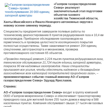
«Газпром газораспределение
Север» реализует
заключительный этап подготовки
объектов газового
хозяйства Тюменской области,
Ханты-Мансийского и Ямало-Ненецкого автономных округов к
новому осенне-зимнему периоду.
Специалисты предприятия завершили полевые работы по
техническому диагностированию 8 пунктов редуцирования газа и 10,4 км
газопроводов. Приборное обследование газопроводов на
герметичность и проверка целостности изоляционного покрытия
полностью осуществлены. Также заканчивается ремонт 204 единиц
спецтехники, автотранспорта и механизмов, проверка
противопожарного состояния 65 объектов.
«Проведен текущий ремонт 2,224 тысяч пунктов редуцирования газа,
техническое обслуживание 21,724 тысяч единиц запорной арматуры,
покраска 90 км надземных газопроводов. Наши специалисты
прилагают все усилия, чтобы обеспечить надежное и безаварийное
газоснабжение всех категорий потребителей природного газа»,
–
прокомментировал событие главный инженер АО «Газпром
газораспределение Север» Эдуард Ярославов.
Справка:
АО «Газпром газораспределение Север»
входит в группу компаний
ООО «Газпром межрегионгаз Север» и обеспечивает транспортировку
природного газа для жителей более 255 тысяч домов и квартир в 588
населенных пунктах. Компания обслуживает свыше 17 тысяч км газовых
сетей.