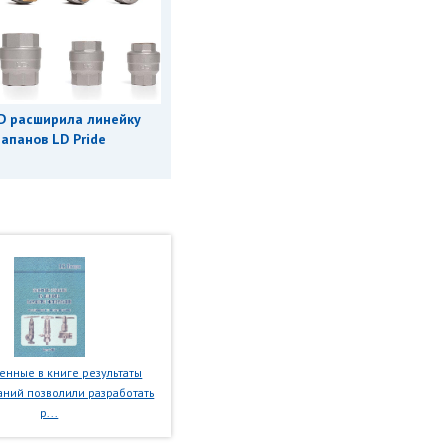
D расширила линейку
апанов LD Pride
нные в книге результаты
ний позволили разработать
р...