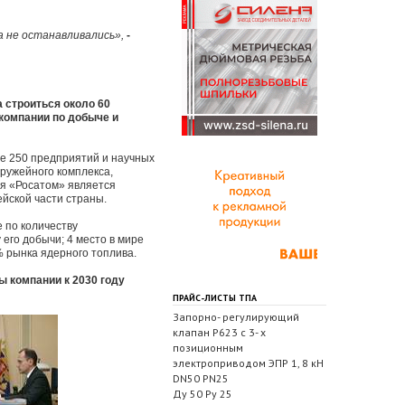
а не останавливались»,
-
 строиться около 60
 компании по добыче и
е 250 предприятий и научных
оружейного комплекса,
ия «Росатом» является
йской части страны.
 по количеству
его добычи; 4 место в мире
% рынка ядерного топлива.
ы компании к 2030 году
ПРАЙС-ЛИСТЫ ТПА
Запорно- регулирующий
клапан Р623 с 3- х
позиционным
электроприводом ЭПР 1, 8 кН
DN50 PN25
Ду 50 Ру 25