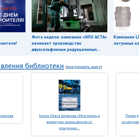
Фото недели: компания «НПО АСТА»
Компания L
роителя!
начинает производство
латунных кл
двухсильфонных редукционных...
вления библиотеки
(
предложить книгу
)
гаязова
Книга Олега Шпакова «Моя жизнь и
Приведе
арматура» жизнь автора от
исследова
рождения...