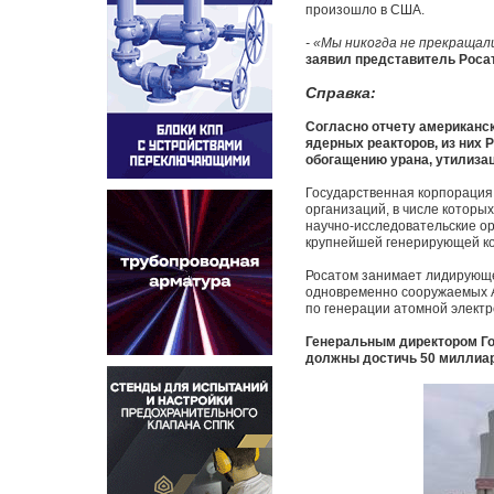
произошло в США.
- «Мы никогда не прекращал
заявил представитель Роса
Справка:
Согласно отчету американск
ядерных реакторов, из них Р
обогащению урана, утилиза
Государственная корпорация
организаций, в числе которы
научно-исследовательские о
крупнейшей генерирующей ком
Росатом занимает лидирующе
одновременно сооружаемых АЭ
по генерации атомной электр
Генеральным директором Гос
должны достичь 50 миллиар