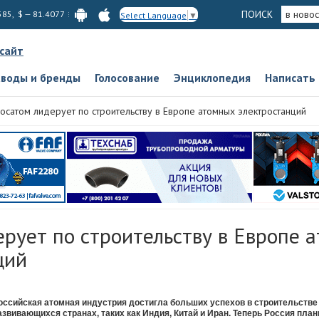
ПОИСК
в новос
585, $ — 81.4077
Select Language
▼
 сайт
аводы и бренды
Голосование
Энциклопедия
Написать
осатом лидерует по строительству в Европе атомных электростанций
ерует по строительству в Европе 
ций
оссийская атомная индустрия достигла больших успехов в строительстве
азвивающихся странах, таких как Индия, Китай и Иран. Теперь Россия план