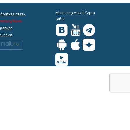
Мы в соцсетях |
Карта
братная связь
сайта
rmtorg.News
равила
еклама