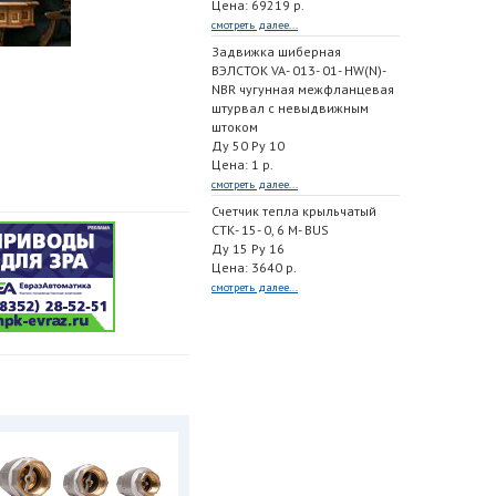
Цена: 69219 р.
смотреть далее...
Задвижка шиберная
ВЭЛСТОК VA- 013- 01- HW(N)-
NBR чугунная межфланцевая
штурвал с невыдвижным
штоком
Ду 50 Ру 10
Цена: 1 р.
смотреть далее...
Счетчик тепла крыльчатый
СТК- 15- 0, 6 M- BUS
Ду 15 Ру 16
Цена: 3640 р.
смотреть далее...