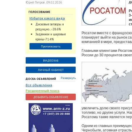
д
Юрий Петров , 09.02.2026
Р
ГОЛОСОВАНИЕ
3
Избыток какого вида
и
трубопроводной
Дисковые затворы и
с
арматуры наблюдается
редукцио...-28.6%
на Российском рынке с
Росатом вместе с французско
Задвижки и шаровые
планирует выйти на рынок са
2024 по 2026 годы?
краны-71.4%
компанией в мире, предостав
Проголосовать
Главными клиентами Росатома
России до 30 процентов свое
ВИДЕОХАБ
ЛИЧНЫЙ КАБИНЕТ
Развернуть
ДОСКА ОБЪЯВЛЕНИЙ
Все объявления
Расширенный поиск
ДОБАВИТЬ ОБЪЯВЛЕНИЕ
увеличить долю своего присут
топливо, но другие услуги. 
Росатома также является пер
Одним из главных преимущест
Чернобыле, атомная отрасль 