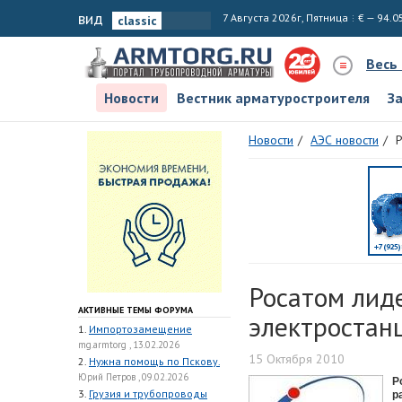
вид
7 Августа 2026г, Пятница
€ — 94.0
Весь
Новости
Вестник арматуростроителя
З
Новости
АЭС новости
Р
Росатом лид
АКТИВНЫЕ ТЕМЫ ФОРУМА
электростан
1.
Импортозамещение
mg.armtorg , 13.02.2026
15 Октября 2010
2.
Нужна помощь по Пскову.
Юрий Петров , 09.02.2026
Р
3.
Грузия и трубопроводы
р