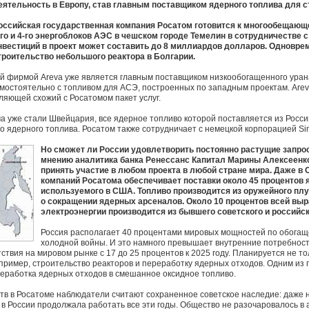
еятельность в Европу, став главным поставщиком ядерного топлива для с
оссийская государственная компания Росатом готовится к многообещающ
-го и 4-го энергоблоков АЭС в чешском городе Темелин в сотрудничестве 
нвестиций в проект может составить до 8 миллиардов долларов. Одновре
троительство небольшого реактора в Болгарии.
й фирмой Areva уже является главным поставщиком низкообогащенного уран
мостоятельно с топливом для АСЭ, построенных по западным проектам. Are
ляющей схожий с Росатомом пакет услуг.
 уже стали Швейцария, все ядерное топливо которой поставляется из Росси
го ядерного топлива. Росатом также сотрудничает с немецкой корпорацией Si
Но сможет ли России удовлетворить постоянно растущие запро
мнению аналитика банка Ренессанс Капитал Марины Алексеенко
принять участие в любом проекта в любой стране мира. Даже в
компаний Росатома обеспечивает поставки около 45 процентов 
используемого в США. Топливо производится из оружейного пл
о сокращении ядерных арсеналов. Около 10 процентов всей в
электроэнергии производится из бывшего советского и российск
Россия располагает 40 процентами мировых мощностей по обогащ
холодной войны. И это намного превышает внутренние потребност
ствия на мировом рынке с 17 до 25 процентов к 2025 году. Планируется не т
Например, строительство реакторов и переработку ядерных отходов. Одним из
еработка ядерных отходов в смешанное оксидное топливо.
в в Росатоме наблюдатели считают сохраненное советское наследие: даже 
в России продолжала работать все эти годы. Общество не разочаровалось в а