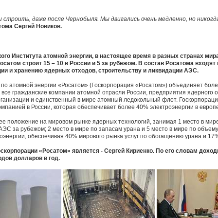
и строить, даже после Чернобыля. Мы двигались очень медленно, но никогд
тома Сергей Новиков.
ого Института атомной энергии, в настоящее время в разных странах мира
осатом строит 15 – 10 в России и 5 за рубежом. В состав Росатома входят
ции и хранению ядерных отходов, строительству и ликвидации АЭС.
 по атомной энергии «Росатом» (Госкорпорация «Росатом») объединяет боле
х все гражданские компании атомной отрасли России, предприятия ядерного 
рганизации и единственный в мире атомный ледокольный флот. Госкорпорац
панией в России, которая обеспечивает более 40% электроэнергии в европе
е положение на мировом рынке ядерных технологий, занимая 1 место в мире
С за рубежом; 2 место в мире по запасам урана и 5 место в мире по объему 
оэнергии, обеспечивая 40% мирового рынка услуг по обогащению урана и 17
корпорации «Росатом» является - Сергей Кириенко. По его словам доход
дов долларов в год.