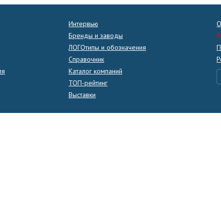
Интервью
О
Бренды и заводы
A
ЛОГОтипы и обозначения
П
Справочник
Р
ля
Каталог компаний
ТОП-рейтинг
Выставки