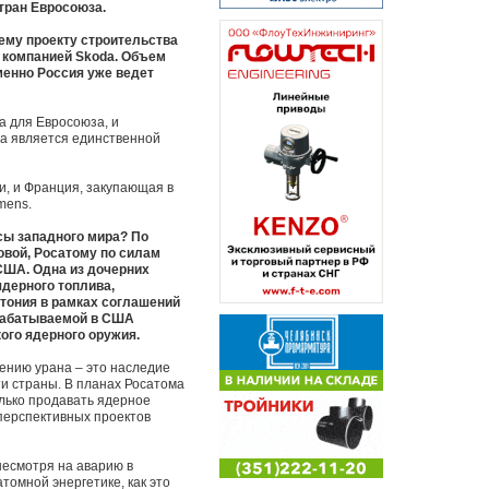
тран Евросоюза.
ему проекту строительства
с компанией Skoda. Объем
менно Россия уже ведет
а для Евросоюза, и
va является единственной
и, и Франция, закупающая в
mens.
сы западного мира? По
вой, Росатому по силам
 США. Одна из дочерних
ядерного топлива,
утония в рамках соглашений
ырабатываемой в США
ого ядерного оружия.
ению урана – это наследие
и страны. В планах Росатома
олько продавать ядерное
 перспективных проектов
несмотря на аварию в
томной энергетике, как это