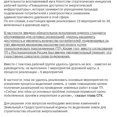
деятельности возглавляемой им в Агентстве стратегических инициатив
рабочей группы «Повышение доступности энергетической
инфраструктуры», которая занимается упрощением процедур
подключения потребителей к электросетям и снижением
административного давления в этой сфере.
По его словам, в настоящее время реализовано 19 мероприятий из 38,
включенных в дорожную карту.
В частности, введено обязательное исполнение единого стандарта
обслуживания для сетевых организаций, удалось расширить
доступность и увеличить количество потребителей, подключаемых за
счёт введения механизма рассрочки при оплате услуги
технологического присоединения (ТП). Кроме того, вместо согласования
ТП с Ростехнадзором России был введен уведомительный принцип, что
существенно сократило сроки подключения.
Вместе с тем пока рабочей группе удалось сделать не все, - заметил ее
руководитель: не выполнено 7 мероприятий дорожной карты, в
процессе реализации – 6 мероприятий.
В частности, пока не удалось реализовать основные мероприятия по
ускорению процесса выделения земель, а также сокращению сроков
получения разрешений на проведение земляных работ в ходе ТП.
«Сейчас это одна из основных проблем, которая тормозит сроки
подключения, причём в энергетике в целом»
, - сказал глава СГК.
Для решения этих вопросов необходимо внесение изменений в
Земельный и Градостроительный кодексы по выделению земли для
строительства объектов энергоснабжения.