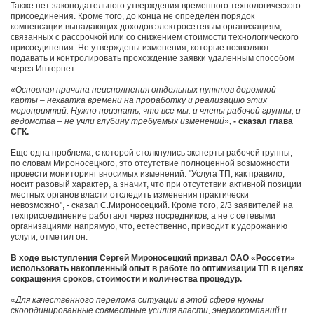
Также нет законодательного утверждения временного технологического
присоединения. Кроме того, до конца не определён порядок
компенсации выпадающих доходов электросетевым организациям,
связанных с рассрочкой или со снижением стоимости технологического
присоединения. Не утверждены изменения, которые позволяют
подавать и контролировать прохождение заявки удаленным способом
через Интернет.
«Основная причина неисполнения отдельных пунктов дорожной
карты – нехватка времени на проработку и реализацию этих
мероприятий. Нужно признать, что все мы: и члены рабочей группы, и
ведомства – не учли глубину требуемых изменений»
, - сказал глава
СГК.
Еще одна проблема, с которой столкнулись эксперты рабочей группы,
по словам Мироносецкого, это отсутствие полноценной возможности
провести мониторинг вносимых изменений. "Услуга ТП, как правило,
носит разовый характер, а значит, что при отсутствии активной позиции
местных органов власти отследить изменения практически
невозможно", - сказал С.Мироносецкий. Кроме того, 2/3 заявителей на
техприсоединение работают через посредников, а не с сетевыми
организациями напрямую, что, естественно, приводит к удорожанию
услуги, отметил он.
В ходе выступления Сергей Мироносецкий призвал ОАО «Россети»
использовать накопленный опыт в работе по оптимизации ТП в целях
сокращения сроков, стоимости и количества процедур.
«Для качественного перелома ситуации в этой сфере нужны
скоординированные совместные усилия власти, энергокомпаний и