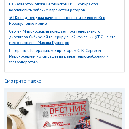
На четвертом блоке Рефтинской ГРЭС собираются
восстановить рабочие параметры роторов
«СГК» подтвердила качество готовности теплосетей в
Новокузнецке к зиме
Сергей Мироносецкий покидает пост генерального
директора Сибирской генерирующей компании (СГК) на его
место назначен Михаил Кузнецов
Интервью с Генеральным директором СГК, Сергеем
Мироносецким - о ситуации на рынке теплоснабжения и
теплоэнергетики
Смотрите также: