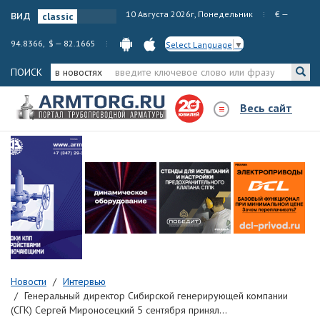
вид
10 Августа 2026г, Понедельник
€ —
94.8366, $ — 82.1665
Select Language
▼
ПОИСК
в новостях
Весь сайт
Новости
Интервью
Генеральный директор Сибирской генерирующей компании
(СГК) Сергей Мироносецкий 5 сентября принял...