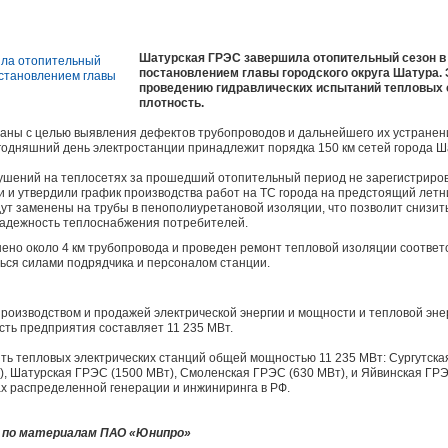
Шатурская ГРЭС завершила отопительный сезон в 
постановлением главы городского округа Шатура. 
проведению гидравлических испытаний тепловых с
плотность.
аны с целью выявления дефектов трубопроводов и дальнейшего их устранен
годняшний день электростанции принадлежит порядка 150 км сетей города Ш
рушений на теплосетях за прошедший отопительный период не зарегистриро
и утвердили график производства работ на ТС города на предстоящий летн
т заменены на трубы в пенополиуретановой изоляции, что позволит снизить
надежность теплоснабжения потребителей.
енено около 4 км трубопровода и проведен ремонт тепловой изоляции соотве
ься силами подрядчика и персоналом станции.
роизводством и продажей электрической энергии и мощности и тепловой эне
ть предприятия составляет 11 235 МВт.
ть тепловых электрических станций общей мощностью 11 235 МВт: Сургутска
, Шатурская ГРЭС (1500 МВт), Смоленская ГРЭС (630 МВт), и Яйвинская ГР
х распределенной генерации и инжиниринга в РФ.
 по материалам ПАО «Юнипро»