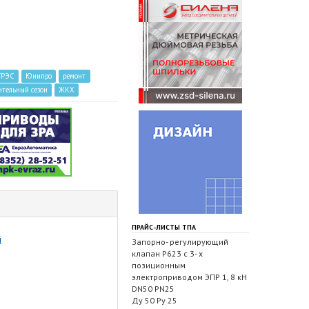
ГРЭС
Юнипро
ремонт
ительный сезон
ЖКХ
ПРАЙС-ЛИСТЫ ТПА
й
Запорно- регулирующий
клапан Р623 с 3- х
позиционным
электроприводом ЭПР 1, 8 кН
DN50 PN25
Ду 50 Ру 25