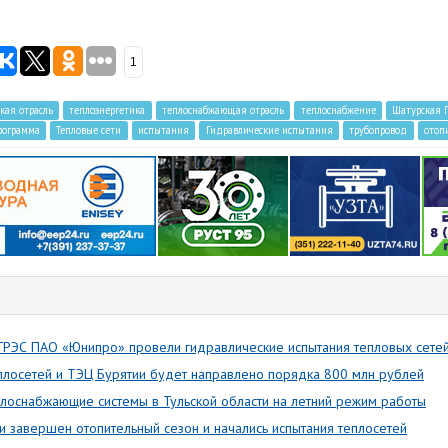
1
кая отрасль
теплоэнергетика
теплоснабжающая отрасль
теплоснабжение
Шатурская 
рограмма
Тепловые сети
испытания
Гидравлические испытания
трубопровод
отоп
ГРЭС ПАО «Юнипро» провели гидравлические испытания тепловых сете
еплосетей и ТЭЦ Бурятии будет направлено порядка 800 млн рублей
лоснабжающие системы в Тульской области на летний режим работы
и завершен отопительный сезон и начались испытания теплосетей