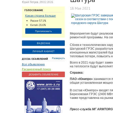
Юрий Петров , 09.02.2026
18 Мая 2021
ГОЛОСОВАНИЕ
Какая страна больше
всего поставляет
Россия-57.1%
трубопроводную
Китай-28.6%
арматуру в химическую
Проголосовать
отрасль?
Мероприятия будут реализов
ремонтной программы. На се
ВИДЕОХАБ
Сбоев и технологических на
Шатурской ГРЭС разработали 
ЛИЧНЫЙ КАБИНЕТ
изношенных магистралей буду
тепловые потери, повысить 
Развернуть
ДОСКА ОБЪЯВЛЕНИЙ
Всего в 2021 году будет зам
Все объявления
на теплосети будут выполнят
Расширенный поиск
Справка:
ДОБАВИТЬ ОБЪЯВЛЕНИЕ
ПАО «Юнипро»
занимается п
общая установленная мощнос
В состав «Юнипро» входят пя
Березовская ГРЭС (2400 МВт)
также представлена на рынка
Пресс-служба МГ ARMTORG