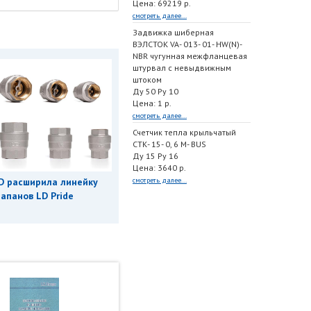
Цена: 69219 р.
смотреть далее...
Задвижка шиберная
ВЭЛСТОК VA- 013- 01- HW(N)-
NBR чугунная межфланцевая
штурвал с невыдвижным
штоком
Ду 50 Ру 10
Цена: 1 р.
смотреть далее...
Счетчик тепла крыльчатый
СТК- 15- 0, 6 M- BUS
Ду 15 Ру 16
Цена: 3640 р.
смотреть далее...
D расширила линейку
апанов LD Pride