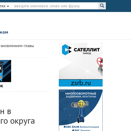
тях
 нам
становлением главы
н в
го округа