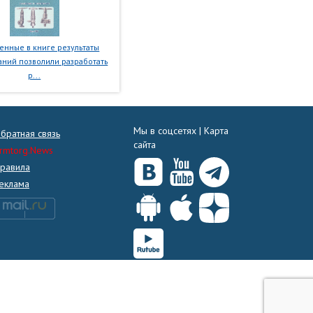
нные в книге результаты
ний позволили разработать
р...
Мы в соцсетях |
Карта
братная связь
сайта
rmtorg.News
равила
еклама