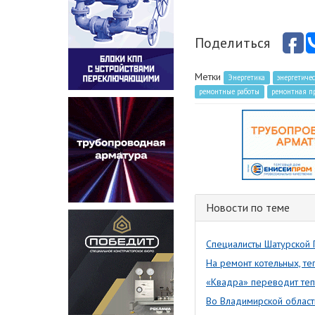
Поделиться
Метки
Энергетика
энергетичес
ремонтные работы
ремонтная п
Новости по теме
Специалисты Шатурской 
На ремонт котельных, т
«Квадра» переводит теп
Во Владимирской област