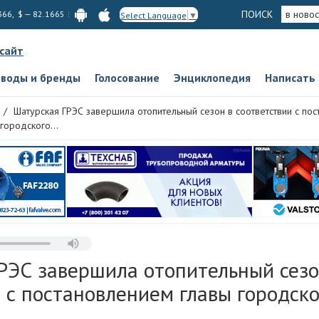
ПОИСК
в новос
366, $ — 82.1665
Select Language
▼
 сайт
аводы и бренды
Голосование
Энциклопедия
Написать
Шатурская ГРЭС завершила отопительный сезон в соответствии с по
городского...
РЭС завершила отопительный сезо
 с постановлением главы городско