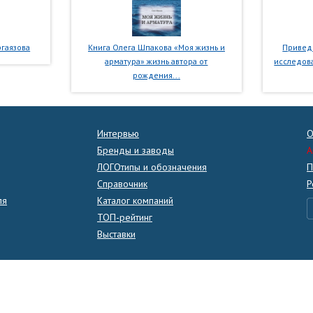
гаязова
Книга Олега Шпакова «Моя жизнь и
Приведе
арматура» жизнь автора от
исследова
рождения...
Интервью
О
Бренды и заводы
A
ЛОГОтипы и обозначения
П
Справочник
Р
ля
Каталог компаний
ТОП-рейтинг
Выставки