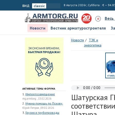
вид
8 Августа 2026г, Суббота
€ — 94.8
Весь
Новости
Вестник арматуростроителя
З
Новости
ТЭК и
энергетика
АКТИВНЫЕ ТЕМЫ ФОРУМА
1.
Импортозамещение
Шатурская Г
mg.armtorg , 13.02.2026
соответствии
2.
Нужна помощь по Пскову.
Юрий Петров , 09.02.2026
Шатура
3.
Грузия и трубопроводы