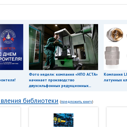
Фото недели: компания «НПО АСТА»
Компания L
роителя!
начинает производство
латунных кл
двухсильфонных редукционных...
вления библиотеки
(
предложить книгу
)