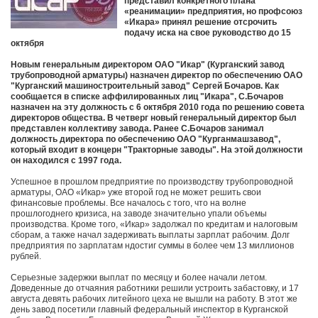
представил конкретного плана
«реанимации» предприятия, но профсоюз
«Икара» принял решение отсрочить
подачу иска на свое руководство до 15
октября
Новым генеральным директором ОАО "Икар" (Курганский завод
трубопроводной арматуры) назначен директор по обеспечению ОАО
"Курганский машиностроительный завод" Сергей Бочаров. Как
сообщается в списке аффилированных лиц "Икара", С.Бочаров
назначен на эту должность с 6 октября 2010 года по решению совета
директоров общества. В четверг новый генеральный директор был
представлен коллективу завода. Ранее С.Бочаров занимал
должность директора по обеспечению ОАО "Курганмашзавод",
который входит в концерн "Тракторные заводы". На этой должности
он находился с 1997 года.
Успешное в прошлом предприятие по производству трубопроводной
арматуры, ОАО «Икар» уже второй год не может решить свои
финансовые проблемы. Все началось с того, что на волне
прошлогоднего кризиса, на заводе значительно упали объемы
производства. Кроме того, «Икар» задолжал по кредитам и налоговым
сборам, а также начал задерживать выплаты зарплат рабочим. Долг
предприятия по зарплатам ндостиг суммы в более чем 13 миллионов
рублей.
Серьезные задержки выплат по месяцу и более начали летом.
Доведенные до отчаяния работники решили устроить забастовку, и 17
августа девять рабочих литейного цеха не вышли на работу. В этот же
день завод посетили главный федеральный инспектор в Курганской