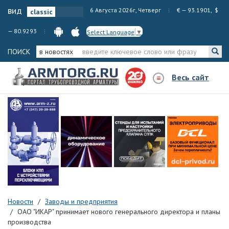
вид
6 Августа 2026г, Четверг
€ — 93.1901, $
— 80.9293
Select Language
▼
ПОИСК
в новостях
Весь сайт
Новости
Заводы и предприятия
ОАО "ИКАР" принимает нового генерального директора и планы
производства