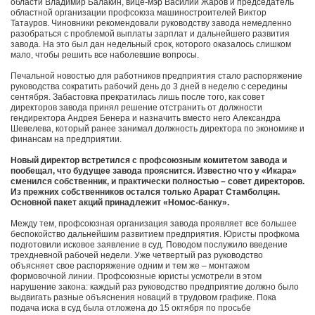
области Владимир Балакин, вице-мэр Василий Жаров и председатель
областной организации профсоюза машиностроителей Виктор
Татауров. Чиновники рекомендовали руководству завода немедленно
разобраться с проблемой выплаты зарплат и дальнейшего развития
завода. На это был дан недельный срок, которого оказалось слишком
мало, чтобы решить все наболевшие вопросы.
Печальной новостью для работников предприятия стало распоряжение
руководства сократить рабочий день до 3 дней в неделю с середины
сентября. Забастовка прекратилась лишь после того, как совет
директоров завода принял решение отстранить от должности
гендиректора Андрея Бенера и назначить вместо него Александра
Шевелева, который ранее занимал должность директора по экономике и
финансам на предприятии.
Новый директор встретился с профсоюзным комитетом завода и
пообещал, что будущее завода прояснится. Известно что у «Икара»
сменился собственник, и практически полностью – совет директоров.
Из прежних собственников остался только Арарат Стамболцян.
Основной пакет акций принадлежит «Номос-банку».
Между тем, профсоюзная организация завода проявляет все большее
беспокойство дальнейшим развитием предприятия. Юристы профкома
подготовили исковое заявление в суд. Поводом послужило введение
трехдневной рабочей недели. Уже четвертый раз руководство
объясняет свое распоряжение одним и тем же – монтажом
формовочной линии. Профсоюзные юристы усмотрели в этом
нарушение закона: каждый раз руководство предприятие должно было
выдвигать разные объяснения новаций в трудовом графике. Пока
подача иска в суд была отложена до 15 октября по просьбе