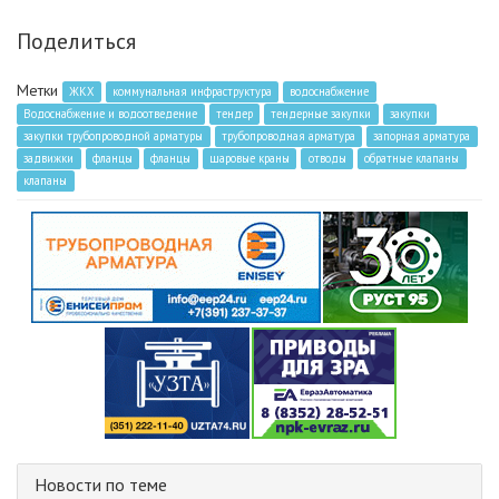
Поделиться
Метки
ЖКХ
коммунальная инфраструктура
водоснабжение
Водоснабжение и водоотведение
тендер
тендерные закупки
закупки
закупки трубопроводной арматуры
трубопроводная арматура
запорная арматура
задвижки
фланцы
фланцы
шаровые краны
отводы
обратные клапаны
клапаны
Новости по теме