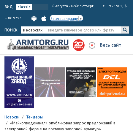
вид
6 Августа 2026г, Четверг
€ — 93.1901, $
— 80.9293
Select Language
▼
ПОИСК
в новостях
Весь сайт
Новости
Тендеры
«Майкопводоканал» опубликовал запрос предложений в
электронной форме на поставку запорной арматуры