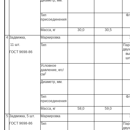
Диаметр, мм.
Тип
Ф
присоединения
Масса, кг
30,0
30,5
4
Задвижка,
Маркировка
11 шт.
Тип
Пар
двух
ГОСТ 9698-86
вы
шп
Условное
давление, кгс/
2
см
Диаметр, мм.
Тип
Ф
присоединения
Масса, кг
58,0
59,0
5
Задвижка, 5 шт.
Маркировка
ГОСТ 9698-86
Тип
Пар
двух