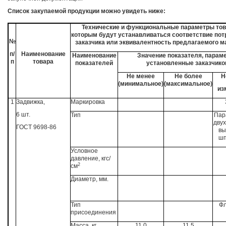
Список закупаемой продукции можно увидеть ниже:
Технические и функциональные параметры тов
которым будут устанавливаться соответствие по
№
заказчика или эквивалентность предлагаемого м
п/
Наименование
Наименование
Значение показателя, параме
п
товара
показателей
установленные заказчико
Не менее
Не более
Н
(минимальное)
(максимальное)
из
1
Задвижка,
Маркировка
6 шт.
Тип
Пар
двух
ГОСТ 9698-86
вы
шп
Условное
давление, кгс/
2
см
Диаметр, мм.
Тип
Ф
присоединения
Масса, кг
11,0
11,5