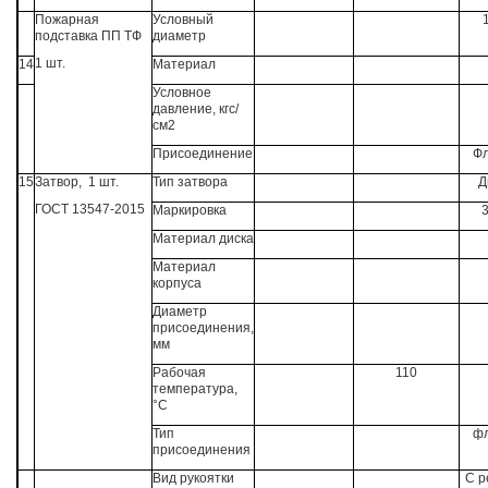
Пожарная
Условный
подставка ПП ТФ
диаметр
1 шт.
14
Материал
Условное
давление, кгс/
см2
Присоединение
Ф
15
Затвор, 1 шт.
Тип затвора
Д
ГОСТ 13547-2015
Маркировка
Материал диска
Материал
корпуса
Диаметр
присоединения,
мм
Рабочая
110
температура,
°С
Тип
фл
присоединения
Вид рукоятки
С р