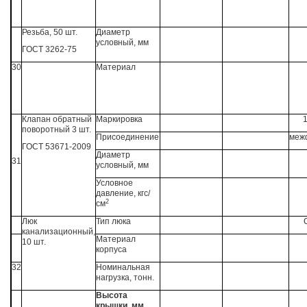
Резьба, 50 шт.
Диаметр
условный, мм
ГОСТ 3262-75
30
Материал
Клапан обратный
Маркировка
поворотный 3 шт.
Присоединение
меж
ГОСТ 53671-2009
Диаметр
31
условный, мм
Условное
давление, кгс/
2
см
Люк
Тип люка
канализационный,
Материал
10 шт.
корпуса
32
Номинальная
нагрузка, тонн.
Высота
крышки, мм