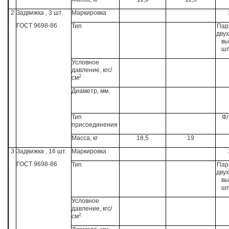
2
Задвижка , 3 шт.
Маркировка
ГОСТ 9698-86
Тип
Пар
двух
вы
шп
Условное
давление, кгс/
2
см
Диаметр, мм.
Тип
Ф
присоединения
Масса, кг
18,5
19
3
Задвижка , 16 шт.
Маркировка
ГОСТ 9698-86
Тип
Пар
двух
вы
шп
Условное
давление, кгс/
2
см