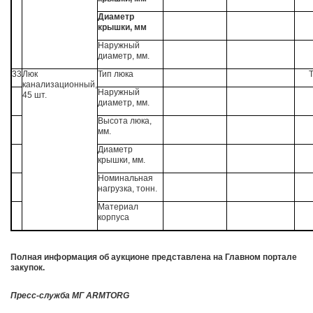
Диаметр
крышки, мм
Наружный
диаметр, мм.
33
Люк
Тип люка
Т
канализационный,
Наружный
45 шт.
диаметр, мм.
Высота люка,
мм.
Диаметр
крышки, мм.
Номинальная
нагрузка, тонн.
Материал
корпуса
Полная информация об аукционе представлена на Главном портале
закупок.
Пресс-служба МГ ARMTORG