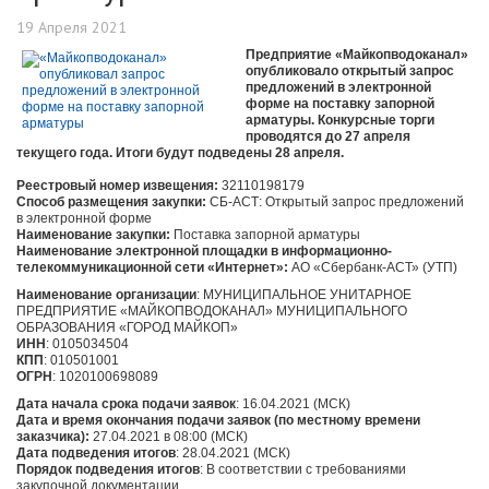
19 Апреля 2021
Предприятие «Майкопводоканал»
опубликовало открытый запрос
предложений в электронной
форме на поставку запорной
арматуры. Конкурсные торги
проводятся до 27 апреля
текущего года. Итоги будут подведены 28 апреля.
Реестровый номер извещения:
32110198179
Способ размещения закупки:
СБ-АСТ: Открытый запрос предложений
в электронной форме
Наименование закупки:
Поставка запорной арматуры
Наименование электронной площадки в информационно-
телекоммуникационной сети «Интернет»:
АО «Сбербанк-АСТ» (УТП)
Наименование
организации
: МУНИЦИПАЛЬНОЕ УНИТАРНОЕ
ПРЕДПРИЯТИЕ «МАЙКОПВОДОКАНАЛ» МУНИЦИПАЛЬНОГО
ОБРАЗОВАНИЯ «ГОРОД МАЙКОП»
ИНН
: 0105034504
КПП
: 010501001
ОГРН
: 1020100698089
Дата начала срока подачи заявок
: 16.04.2021 (МСК)
Дата и время окончания подачи заявок (по местному времени
заказчика):
27.04.2021 в 08:00 (МСК)
Дата подведения итогов
: 28.04.2021 (МСК)
Порядок подведения итогов
: В соответствии с требованиями
закупочной документации