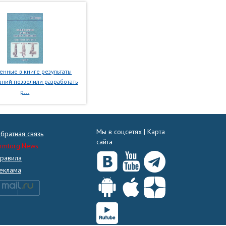
нные в книге результаты
ний позволили разработать
р...
Мы в соцсетях |
Карта
братная связь
сайта
rmtorg.News
равила
еклама