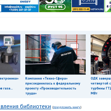
ектроника»
Компания «Техно-Сфера»
ОДК заверш
присоединилась к федеральному
четвертой с
 газа...
проекту «Производительность
турбины ГТ
труда»
МВт
вления библиотеки
(
предложить книгу
)