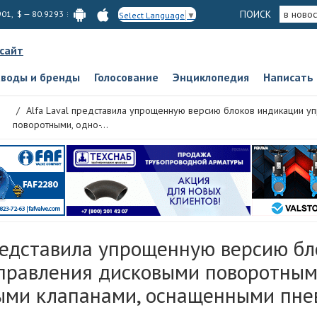
ПОИСК
в новос
901, $ — 80.9293
Select Language
▼
 сайт
аводы и бренды
Голосование
Энциклопедия
Написать
Alfa Laval представила упрощенную версию блоков индикации у
поворотными, одно-...
представила упрощенную версию бл
правления дисковыми поворотными
ыми клапанами, оснащенными пне