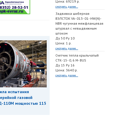
Цена: 69219 р.
смотреть далее...
Задвижка шиберная
ВЭЛСТОК VA- 013- 01- HW(N)-
NBR чугунная межфланцевая
штурвал с невыдвижным
штоком
Ду 50 Ру 10
Цена: 1 р.
смотреть далее...
Счетчик тепла крыльчатый
СТК- 15- 0, 6 M- BUS
Ду 15 Ру 16
Цена: 3640 р.
смотреть далее...
ила испытания
ерийной газовой
Д-110М мощностью 115