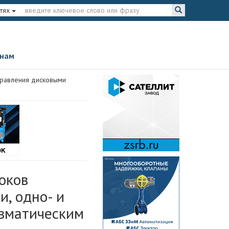
тях
 нам
правления дисковыми
оков
, одно- и
вматическим