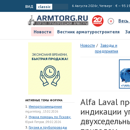
вид
6 Августа 2026г, Четверг
€ — 93.1
Весь
Новости
Вестник арматуростроителя
З
Новости
Заводы и
предприятия
Alfa Laval 
АКТИВНЫЕ ТЕМЫ ФОРУМА
1.
Импортозамещение
индикации у
mg.armtorg , 13.02.2026
2.
Нужна помощь по Пскову.
двухседельн
Юрий Петров , 09.02.2026
3.
Грузия и трубопроводы