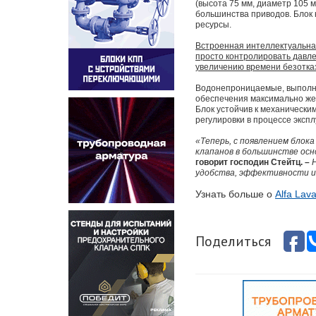
(высота 75 мм, диаметр 105 м
большинства приводов. Блок 
ресурсы.
Встроенная интеллектуальна
просто контролировать давле
увеличению времени безотказ
Водонепроницаемые, выполне
обеспечения максимально жес
Блок устойчив к механически
регулировки в процессе эксп
«Теперь, с появлением блок
клапанов в большинстве осн
говорит господин Стейтц. –
удобства, эффективности и
Узнать больше о
Alfa Lava
Поделиться