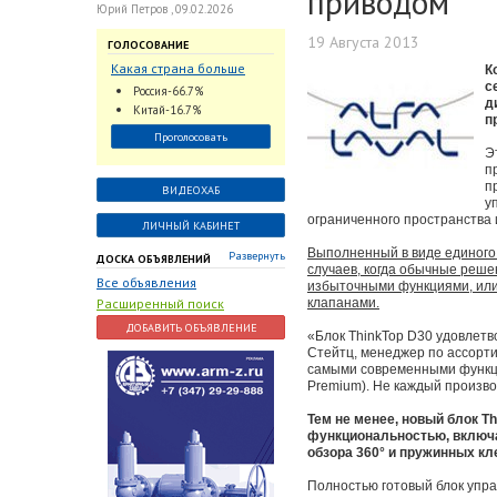
приводом
Юрий Петров , 09.02.2026
19 Августа 2013
ГОЛОСОВАНИЕ
Какая страна больше
К
всего поставляет
с
Россия-66.7%
д
трубопроводную
Китай-16.7%
п
арматуру в химическую
Проголосовать
отрасль?
Э
п
п
ВИДЕОХАБ
у
ограниченного пространства 
ЛИЧНЫЙ КАБИНЕТ
Выполненный в виде единого 
Развернуть
ДОСКА ОБЪЯВЛЕНИЙ
случаев, когда обычные реш
Все объявления
избыточными функциями, или
Расширенный поиск
клапанами.
ДОБАВИТЬ ОБЪЯВЛЕНИЕ
«Блок ThinkTop D30 удовлетв
Стейтц, менеджер по ассорти
самыми современными функци
Premium). Не каждый произво
Тем не менее, новый блок T
функциональностью, включа
обзора 360° и пружинных кл
Полностью готовый блок упра