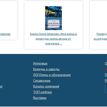
гаязова
Книга Олега Шпакова «Моя жизнь и
Приведе
арматура» жизнь автора от
исследова
рождения...
Интервью
О
Бренды и заводы
A
ЛОГОтипы и обозначения
П
Справочник
Р
ля
Каталог компаний
ТОП-рейтинг
Выставки