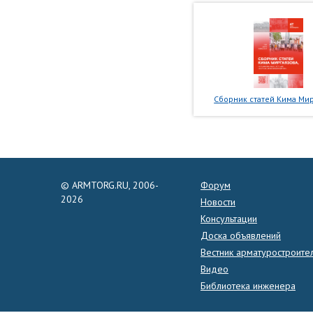
Сборник статей Кима Мир
© ARMTORG.RU, 2006-
Форум
2026
Новости
Консультации
Доска объявлений
Вестник арматуростроите
Видео
Библиотека инженера