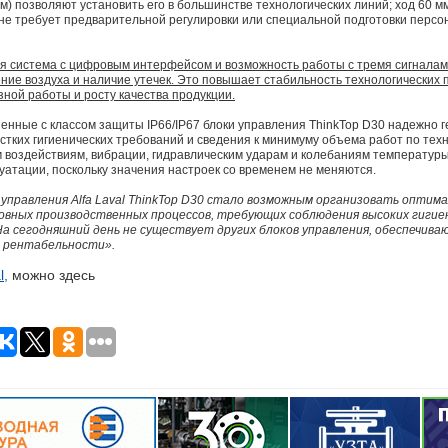
м) позволяют установить его в большинстве технологических линий; ход 60 м
не требует предварительной регулировки или специальной подготовки персон
я система с цифровым интерфейсом и возможность работы с тремя сигналами
ние воздуха и наличие утечек. Это повышает стабильность технологических п
ной работы и росту качества продукции.
нные с классом защиты IP66/IP67 блоки управления ThinkTop D30 надежно 
тких гигиенических требований и сведения к минимуму объема работ по тех
м воздействиям, вибрации, гидравлическим ударам и колебаниям температуры.
луатации, поскольку значения настроек со временем не меняются.
а управления Alfa Laval ThinkTop D30 стало возможным организовать опти
овных производственных процессов, требующих соблюдения высоких гигие
На сегодняшний день не существует других блоков управления, обеспечива
 рентабельности».
l,
можно здесь