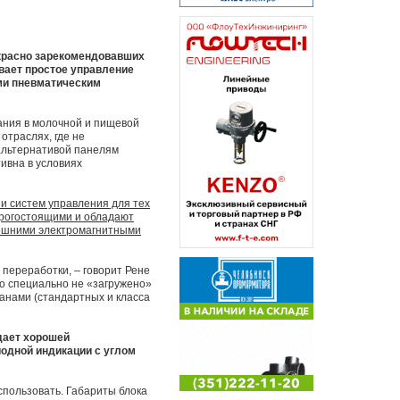
екрасно зарекомендовавших
ивает простое управление
ми пневматическим
ания в молочной и пищевой
отраслях, где не
альтернативой панелям
ивна в условиях
и систем управления для тех
орогостоящими и обладают
нешними электромагнитными
переработки, – говорит Рене
о специально не «загружено»
анами (стандартных и класса
дает хорошей
одной индикации с углом
спользовать. Габариты блока