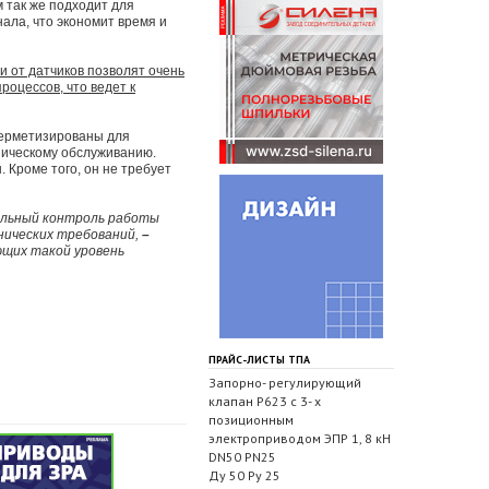
м так же подходит для
ала, что экономит время и
 от датчиков позволят очень
роцессов, что ведет к
герметизированы для
ническому обслуживанию.
 Кроме того, он не требует
мальный контроль работы
нических требований,
–
ющих такой уровень
ПРАЙС-ЛИСТЫ ТПА
Запорно- регулирующий
клапан Р623 с 3- х
позиционным
электроприводом ЭПР 1, 8 кН
DN50 PN25
Ду 50 Ру 25