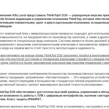
омпания Alfa Laval представила ThinkTop® D30 — упрощенную версию пр
ебя блоков индикации и управления клапанами ThinkTop, которая обеспеч
исковыми поворотными, одно- и двухседельными клапанами, оснащенны
риводом.
тот компактный блок с микропроцессором прекрасно подходит для использов
ромышленности, на предприятиях по производству напитков, а также в других 
рименяются специальные виды клапанов. Система является более дешевой 
правления с внешними электромагнитными клапанами и экономически эффект
и когда на первом месте стоят простота эксплуатации и надежность.
монтируемого на клапан блока ThinkTop D30 заполняет пробел в предложени
ения для контроля состояния и управления клапанами становятся слишком д
 когда требуется более экономичная альтернатива панелям управления с в
оряет гигиеническим требованиям большинства производственных процессов 
менту продукции, направление «Автоматизация». – Это недорогое устройств
ями, присутствующими в большинстве стандартных блоков управления клап
дственный процесс требует максимально высокой точности регулировки».
hinkTop D30 обеспечивает достаточно высокий уровень управления и обла
я возможность работы с ПЛК с цифровым интерфейсом, наличие светоди
емм. Класс защиты IP66/IP67.
вления верхнего монтажа ThinkTop D30 легко устанавливать, настраивать и и