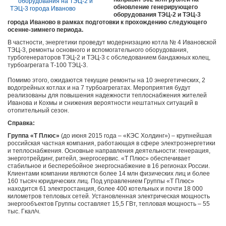
обновление генерирующего
оборудования ТЭЦ-2 и ТЭЦ-3
города Иваново в рамках подготовки к прохождению следующего
осенне-зимнего периода.
В частности, энергетики проведут модернизацию котла № 4 Ивановской
ТЭЦ-3, ремонты основного и вспомогательного оборудования,
турбогенераторов ТЭЦ-2 и ТЭЦ-3 с обследованием бандажных колец,
турбоагрегата Т-100 ТЭЦ-3.
Помимо этого, ожидаются текущие ремонты на 10 энергетических, 2
водогрейных котлах и на 7 турбоагрегатах. Мероприятия будут
реализованы для повышения надежности теплоснабжения жителей
Иванова и Кохмы и снижения вероятности нештатных ситуаций в
отопительный сезон.
Справка:
Группа «Т Плюс»
(до июня 2015 года ‒ «КЭС Холдинг») ‒ крупнейшая
российская частная компания, работающая в сфере электроэнергетики
и теплоснабжения. Основные направления деятельности: генерация,
энерготрейдинг, ритейл, энергосервис. «Т Плюс» обеспечивает
стабильное и бесперебойное энергоснабжение в 16 регионах России.
Клиентами компании являются более 14 млн физических лиц и более
160 тысяч юридических лиц. Под управлением Группы «Т Плюс»
находится 61 электростанция, более 400 котельных и почти 18 000
километров тепловых сетей. Установленная электрическая мощность
энергообъектов Группы составляет 15,5 ГВт, тепловая мощность – 55
тыс. Гкал/ч.