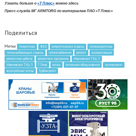
Узнать больше о
«Т Плюс»
можно здесь
Пресс-служба МГ
ARMTORG
по материалам ПАО «Т Плюс»
Поделиться
Метки
Энергетика
ЖКХ
энергетическая отрасль
теплоэнергетика
теплоснабжающая отрасль
теплоснабжение
ремонт
модернизация
ремонтные работы
ремонтная программа
Ивановская ТЭЦ-2
Ивановская ТЭЦ-3
Т Плюс
котлы
котельное оборудование
котлоагрегат
водогрейные котлы
Турбоагрегат