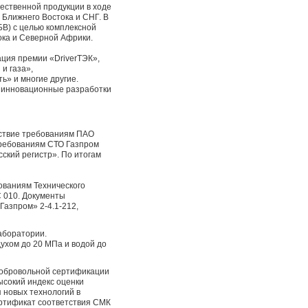
ественной продукции в ходе
 Ближнего Востока и СНГ. В
В) с целью комплексной
ока и Северной Африки.
ация премии «DriverТЭК»,
и газа»,
ь» и многие другие.
 инновационные разработки
ствие требованиям ПАО
требованиям СТО Газпром
ский регистр». По итогам
ованиям Технического
С 010. Документы
Газпром» 2-4.1-212,
аборатории.
ухом до 20 МПа и водой до
добровольной сертификации
ысокий индекс оценки
 новых технологий в
ертификат соответствия СМК