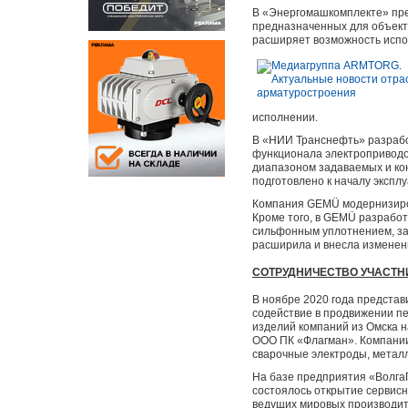
В «Энергомашкомплекте» пре
предназначенных для объекто
расширяет возможность испол
исполнении.
В «НИИ Транснефть» разрабо
функционала электроприводов
диапазоном задаваемых и кон
подготовлено к началу эксп
Компания GEMÜ модернизиров
Кроме того, в GEMÜ разраб
сильфонным уплотнением, за
расширила и внесла изменен
СОТРУДНИЧЕСТВО УЧАСТН
В ноябре 2020 года представ
содействие в продвижении пе
изделий компаний из Омска 
ООО ПК «Флагман». Компании
сварочные электроды, метал
На базе предприятия «Волга
состоялось открытие сервисн
ведущих мировых производит