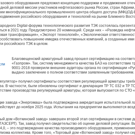
азового оборудования предложил концепцию поддержки и продвижения отеч
ной деловой миссии участников нефтегазового рынка России, стран Африки,
дании многофункционального промышленного центра общего доступа (МФЦОД-Б
родвижения российского оборудования и технологий на рынки Ближнего Вост
родного Digital-форума технологического развития ТЭК состоялась презент
ться в 2021 году. Предусмотрено 20 номинаций. Среди них – «Разведка нефти 
ая трансформация», «Экспорт технологий», «Экологическая ответственност
особствовать повышению имиджа отечественных компаний, а созданные ими
ти российского ТЭК в целом.
Благовещенский арматурный завод прошел сертификацию на соответ
«Газпром». Так, систему менеджмента качества БАЗ на соответствие 
9001-2018 проверили внешние аудиторы органа по сертификации «Рус
выдано заключение о полном соответствии заявленным требованиям.
«Регулятор» получил сертификаты соответствия регулирующей арматуры треб
а. В частности, были обновлены сертификат и декларация ТР ТС 032 и ТР Т
ствие производства регулирующий арматуры, которая выпускается по СТО «
ке завода «Энергомаш» была подтверждена аккредитация испытательной л
ействует до ноября 2025 года. Испытания на предприятии выполняются возд
ый дом «Воткинский завод» завершен второй этап сертификации в системе 
СЕРТ). Так, завод получил свидетельство об оценке деловой репутации. В
4,0, – это подтверждение качества производимого оборудования, применения
изма коллектива. Кроме того, «Торговый дом «Воткинский завод» получил с