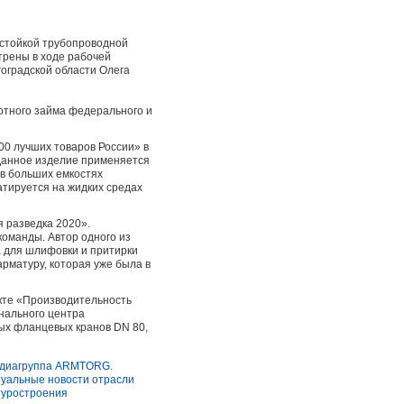
 стойкой трубопроводной
рены в ходе рабочей
оградской области Олега
отного займа федерального и
0 лучших товаров России» в
Данное изделие применяется
 в больших емкостях
атируется на жидких средах
 разведка 2020».
оманды. Автор одного из
а для шлифовки и притирки
рматуру, которая уже была в
екте «Производительность
онального центра
ых фланцевых кранов DN 80,