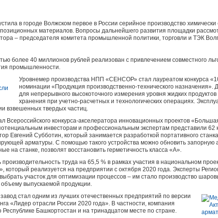
стила в городе Волжском первое в России серийное производство химически
позиционных материалов. Вопросы дальнейшего развития площадки рассмот
тора – председателя комитета промышленной политики, торговли и ТЭК Волг
тью более 40 миллионов рублей реализован с привлечением совместного льг
тия промышленности.
Уровнемер производства НПП «СЕНСОР» стал лауреатом конкурса «10
номинации «Продукция производственно-технического назначения». 
для непрерывного высокоточного измерения уровня жидких продуктов
хранения при учетно-расчетных и технологических операциях. Эксплу
вии взвешенных твердых частиц.
 Всероссийского конкурса-акселератора инновационных проектов «Большая
отенциальным инвесторам и профессиональным экспертам представили 62 к
ор Евгений Субботин, который занимается разработкой портативного станк
ирующей арматуры. С помощью такого устройства можно обновить запорную а
ые на станке, позволят восстановить герметичность класса «А».
производительность труда на 65,5 % в рамках участия в национальном про
», который реализуется на предприятии с октября 2020 года. Эксперты Реги
выбрать участок для оптимизации процессов – им стало производство шаров
 объему выпускаемой продукции.
завод стал одним из лучших отечественных предприятий по версии
нга «Лидер отрасли России 2020 года». В частности, компания
о Республике Башкортостан и на тринадцатом месте по стране.