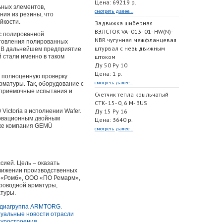
Цена: 69219 р.
ьных элементов,
смотреть далее...
ния из резины, что
йкости.
Задвижка шиберная
ВЭЛСТОК VA- 013- 01- HW(N)-
с полированной
NBR чугунная межфланцевая
отовления полированных
штурвал с невыдвижным
. В дальнейшем предприятие
 стали именно в таком
штоком
Ду 50 Ру 10
Цена: 1 р.
 полноценную проверку
смотреть далее...
рматуры. Так, оборудование с
о приемочные испытания и
Счетчик тепла крыльчатый
СТК- 15- 0, 6 M- BUS
ctoria в исполнении Wafer.
Ду 15 Ру 16
новационным двойным
Цена: 3640 р.
кже компания GEMÜ
смотреть далее...
сией. Цель – оказать
движении производственных
О «Ромб», ООО «ПО Ремарм»,
роводной арматуры,
туры.