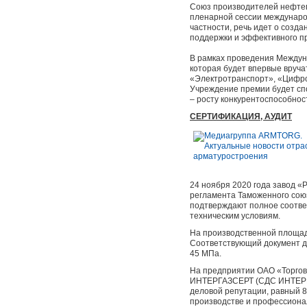
Союз производителей нефтег
пленарной сессии международ
частности, речь идет о соз
поддержки и эффективного п
В рамках проведения Междуна
которая будет впервые вруча
«Электротранспорт», «Цифров
Учреждение премии будет сп
– росту конкурентоспособнос
СЕРТИФИКАЦИЯ, АУДИТ
24 ноября 2020 года завод 
регламента Таможенного союз
подтверждают полное соответ
техническим условиям.
На производственной площад
Соответствующий документ д
45 МПа.
На предприятии ОАО «Торгов
ИНТЕРГАЗСЕРТ (СДС ИНТЕРГАЗ
деловой репутации, равный 8
производстве и профессионал