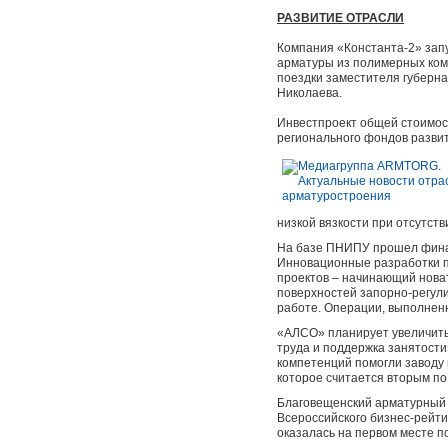
РАЗВИТИЕ ОТРАСЛИ
Компания «Константа-2» запу
арматуры из полимерных ком
поездки заместителя губерна
Николаева.
Инвестпроект общей стоимос
регионального фондов разви
низкой вязкости при отсутст
На базе ПНИПУ прошел финал
Инновационные разработки п
проектов – начинающий новат
поверхностей запорно-регул
работе. Операции, выполненн
«АЛСО» планирует увеличить 
труда и поддержка занятости
компетенций помогли заводу 
которое считается вторым по
Благовещенский арматурный 
Всероссийского бизнес-рейти
оказалась на первом месте п