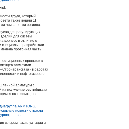
ond.
ности труда, который
совета также вошли 11
ими компаниями региона.
рпусов для регулирующих
изделий для систем
а корпусе в отличие от
А специально разработали
зменена проточная часть
нвестиционных проектов в
вленцев заключили
 «Стройтрансгаза» в работах
шленности и нефтегазового
ышленной арматуры с
ей на получение сертификата
ющимся на территории
ия во время эксплуатации и