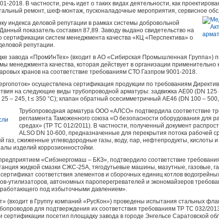
-2018. В частности, речь идет о таких видах деятельности, как проектирова
итальный ремонт, шеф-монтаж, пусконаладочные мероприятия, сервисное об
 индекса деловой репутации в рамках системы добровольной
Данный показатель составил 87,89. Заводу выдано свидетельство на
о сертификации систем менеджмента качества «КЦ «Перспектива» о
деловой репутации.
ке завода «ПромИнТех» (входит в АО «Сибирская Промышленная Группа») 
мы менеджмента качества, которая действует в организации применительно 
аровых кранов на соответствие требованиям СТО Газпром 9001-2018.
ргопоток» осуществлена сертификация продукции по требованиям Директивы
твия на следующие виды трубопроводной арматуры: задвижка AE00 (DN 125 – 30
25 – 245, t ≤ 350 °С); клапан обратный осесимметричный AE46 (DN 100 – 500, P
Трубопроводная арматура ООО «АЛСО» подтвердила соответствие тр
регламента Таможенного союза «О безопасности оборудования для р
средах» (ТР ТС 012/2011). В частности, полученный документ распро
ALSO DN 10-600, предназначенные для перекрытия потока рабочей с
газ, сжиженные углеводородные газы, воду, пар, нефтепродукты, кислоты и
алы изделий коррозионностойки.
предприятием «Сибэнергомаш – БКЗ», подтвердило соответствие требованиям
танция жидкой смазки СЖС-25А, тягодутьевые машины, мазутные, газовые, 
л сертификат соответствия элементов и сборочных единиц котлов водогрейны
лов-утилизаторов, автономных пароперегревателей и экономайзеров требова
 работающего под избыточными давлением».
т» (входит в Группу компаний «РусКон») проведены испытания стальных фла
бопроводов для подтверждения их соответствия требованиям ТР ТС 032/2013
и сертификации посетил площадку завода в городе Энгельсе Саратовской об