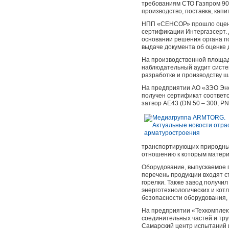
требованиям СТО Газпром 9001
производство, поставка, кап
НПП «СЕНСОР» прошло оценку
сертификации Интергазсерт. 
основании решения органа п
выдаче документа об оценке 
На производственной площад
наблюдательный аудит систе
разработке и производству ш
На предприятии АО «ЗЭО Эне
получен сертификат соответс
затвор AE43 (DN 50 – 300, PN 
транспортирующих природный 
отношению к которым матери
Оборудование, выпускаемое 
перечень продукции входят с
горелки. Также завод получи
энерготехнологических и кот
безопасности оборудования,
На предприятии «Техкомплек
соединительных частей и тру
Самарский центр испытаний 