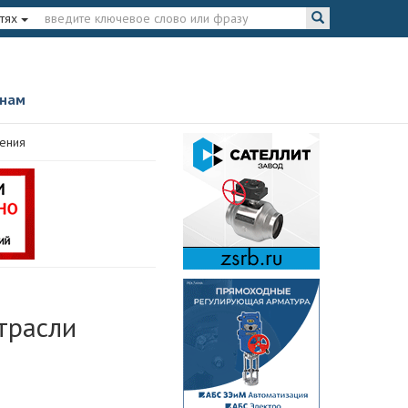
тях
 нам
оения
трасли