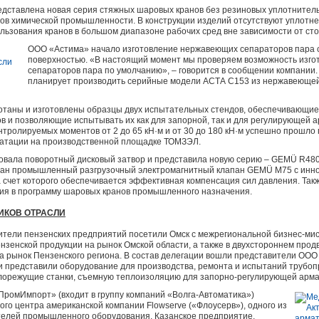
дставлена новая серия стяжных шаровых кранов без резиновых уплотнител
в химической промышленности. В конструкции изделий отсутствуют уплотне
ьзования кранов в большом диапазоне рабочих сред вне зависимости от сто
ООО «Астима» начало изготовление нержавеющих сепараторов пара 
поверхностью. «В настоящий момент мы проверяем возможность изг
сепараторов пара по умолчанию», – говорится в сообщении компании
планирует производить серийные модели АСТА С153 из нержавеющей
таны и изготовлены образцы двух испытательных стендов, обеспечивающие
 и позволяющие испытывать их как для запорной, так и для регулирующей а
тролируемых моментов от 2 до 65 кН·м и от 30 до 180 кН·м успешно прошл
луатации на производственной площадке ТОМЗЭЛ.
ала поворотный дисковый затвор и представила новую серию – GEMÜ R480 Vi
отан промышленный разгрузочный электромагнитный клапан GEMÜ M75 с ин
 счет которого обеспечивается эффективная компенсация сил давления. Та
ия в программу шаровых кранов промышленного назначения.
ИКОВ ОТРАСЛИ
ители пензенских предприятий посетили Омск с межрегиональной бизнес-мис
нзенской продукции на рынок Омской области, а также в двухстороннем про
на рынок Пензенского региона. В состав делегации вошли представители ОО
 представили оборудование для производства, ремонта и испытаний трубоп
лорежущие станки, съемную теплоизоляцию для запорно-регулирующей арма
ПромИмпорт» (входит в группу компаний «Волга-Автоматика»)
ого центра американской компании Flowserve («Флоусерв»), одного из
елей промышленного оборудования. Казанское предприятие,