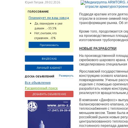
Юрий Петров , 09.02.2026
ГОЛОСОВАНИЕ
Подводя краткие итоги деят
Планирует ли ваш завод
отрасли в осенне-зимний пер
использовать
трансформацию рынка. Об это
Да, планируем и уже
промышленный
делаем ...-33.3%
Кроме того, продолжается се
интеллект и цифровые
Нет, считаем, что
на производственных площад
заказы для ускорения
справляем...-0%
изготовления трубопроводной
обработки заказов и
Проголосовать
оперативной отгрузки
НОВЫЕ РАЗРАБОТКИ
продукции конечному
На производственной площад
потребителю?
ВИДЕОХАБ
скребкового шарового крана.
смоделирована специальная 
ЛИЧНЫЙ КАБИНЕТ
Ярославский государственны
Развернуть
конструкцию осевого клапана
ДОСКА ОБЪЯВЛЕНИЙ
повреждениям. Ученые рассч
Все объявления
изделия с помощью оригиналь
Расширенный поиск
разработать новую конструкц
реализуется вращательным дв
ДОБАВИТЬ ОБЪЯВЛЕНИЕ
В компании «Данфосс» выпущ
балансировочного клапана, с
теплоснабжения с теплоносит
меньшим весом. Также была и
российский рынок новые регу
централизованного теплоснаб
постоянного перепада давле