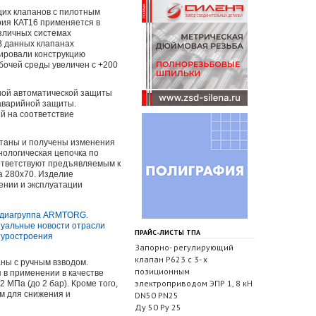
их клапанов с пилотным
рия КАТ16 применяется в
азличных системах
В данных клапанах
ировали конструкцию
бочей среды увеличен с +200
ной автоматической защиты
оаварийной защиты.
й на соответствие
отаны и получены изменения
нологическая цепочка по
оответствуют предъявляемым к
а 280х70. Изделие
ении и эксплуатации
ПРАЙС-ЛИСТЫ ТПА
Запорно- регулирующий
клапан Р623 с 3- х
ны с ручным взводом.
позиционным
 в применении в качестве
электроприводом ЭПР 1, 8 кН
 МПа (до 2 бар). Кроме того,
м для снижения и
DN50 PN25
Ду 50 Ру 25