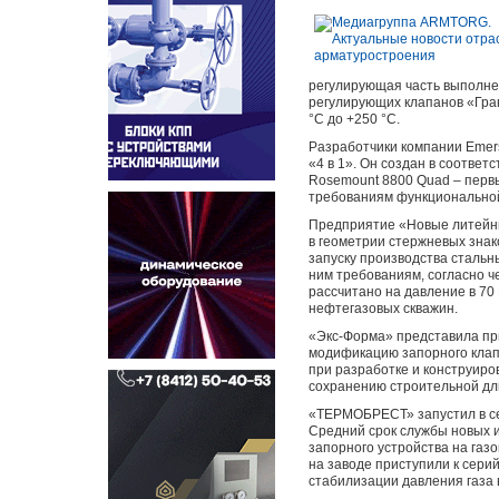
регулирующая часть выполне
регулирующих клапанов «Гра
°C до +250 °C.
Разработчики компании Emer
«4 в 1». Он создан в соотве
Rosemount 8800 Quad – перв
требованиям функциональной
Предприятие «Новые литейны
в геометрии стержневых знак
запуску производства стальн
ним требованиям, согласно ч
рассчитано на давление в 70
нефтегазовых скважин.
«Экс-Форма» представила пр
модификацию запорного клапа
при разработке и конструир
сохранению строительной дл
«ТЕРМОБРЕСТ» запустил в се
Средний срок службы новых и
запорного устройства на газо
на заводе приступили к сери
стабилизации давления газа 