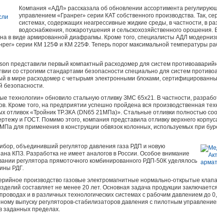
Компания «АДЛ» рассказала об обновлении ассортимента регулирующ
управлением «Гранрег» серии КАТ собственного производства. Так, се
системах, содержащих неагрессивные жидкие среды, в частности, в р
водоснабжения, пожаротушения и сельскохозяйственного орошения. 
на в виде армированной диафрагмы. Кроме того, специалисты АДЛ модерниз
нрег» серии КМ 125Ф и КМ 225Ф. Теперь порог максимальной температуры ра
son представили первый компактный расходомер для систем противоаварий
тствии со строгими стандартами безопасности специально для систем против
ый в мире расходомер с четырьмя электронными блоками, сертифицированны
 безопасности.
е технологии» обновило стальную отливку ЗМС 65х21. В частности, разраб
ов. Кроме того, на предприятии успешно пройдена вся производственная тех
ых отливок «Тройник ТР.ЗКА (DN65 21MПа)». Стальные отливки полностью с
ертежу и ГОСТ. Помимо этого, компания представила отливку верхнего корпус
 МПа для применения в конструкции обвязок колонных, используемых при бур
ибор, объединивший регулятор давления газа РДП и новую
на КПЗ. Разработка не имеет аналогов в России. Особое внимание
овании регулятора прямоточного комбинированного РДП-50К уделялось
ины РДГ.
рийное производство газовые электромагнитные нормально-открытые клапа
зделий составляет не менее 20 лет. Основная задача продукции заключается
проводах и в различных технологических системах с рабочим давлением до 0,2
йному выпуску регуляторов-стабилизаторов давления с пилотным управление
в заданных пределах.