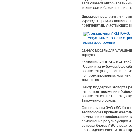
являющееся авторизованным 
технической базой для диагн
Директор предприятия «Темп
учрежден в рамках националь
предприятий, участвующих в 
данную модель для улучшения
корпуса.
Компании «КОНАР» и «Стройт
России и за рубежом. 9 дек
соответствующее соглашение
по проектированию, комплект
комплекса.
Центр поддержки экспорта р
отправкой продукции в Узбек
соответствия ТР ТС. Это до
Таможенного союза.
Специалисты ЗАО «ДС Контрол
Technologies провели ежего
режиме видеоконференции, г
применения регулирующих и 
острова блоков АЭС с реакто
повреждения систем на конкр