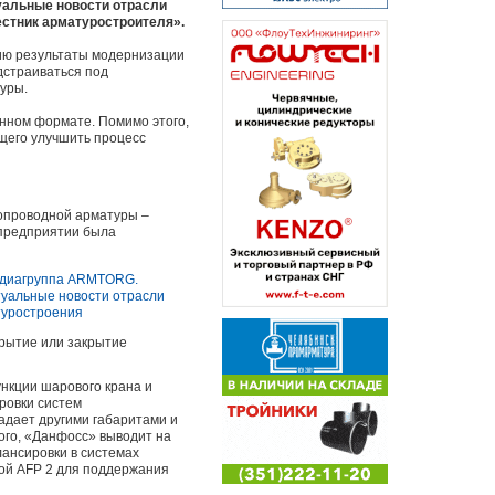
альные новости отрасли
стник арматуростроителя».
нию результаты модернизации
дстраиваться под
уры.
анном формате. Помимо этого,
щего улучшить процесс
опроводной арматуры –
 предприятии была
крытие или закрытие
нкции шарового крана и
ровки систем
адает другими габаритами и
ого, «Данфосс» выводит на
лансировки в системах
ной AFP 2 для поддержания