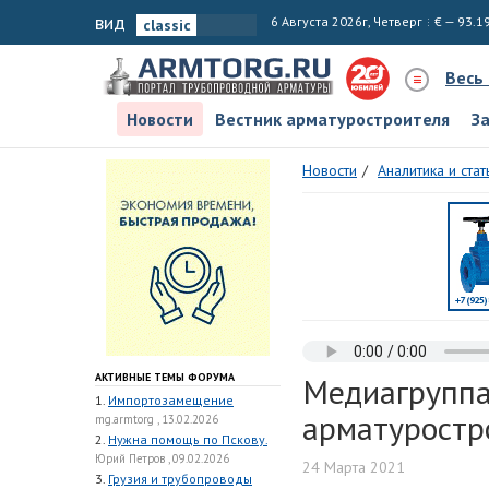
вид
6 Августа 2026г, Четверг
€ — 93.1
Весь
Новости
Вестник арматуростроителя
З
Новости
Аналитика и стат
АКТИВНЫЕ ТЕМЫ ФОРУМА
Медиагруппа
1.
Импортозамещение
арматуростр
mg.armtorg , 13.02.2026
2.
Нужна помощь по Пскову.
Юрий Петров , 09.02.2026
24 Марта 2021
3.
Грузия и трубопроводы