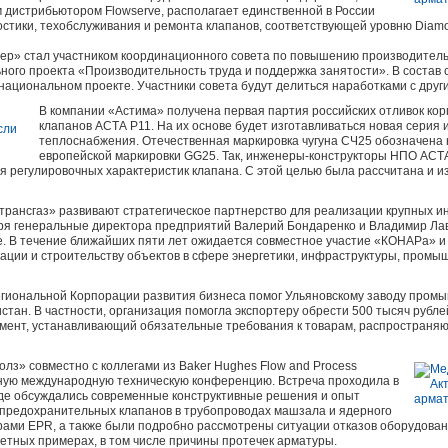
дистрибьютором Flowserve, располагает единственной в России
остики, техобслуживания и ремонта клапанов, соответствующей уровню Diam
ер» стал участником координационного совета по повышению производитель
ного проекта «Производительность труда и поддержка занятости». В состав 
национальном проекте. Участники совета будут делиться наработками с друг
В компании «Астима» получена первая партия российских отливок ко
клапанов АСТА Р11. На их основе будет изготавливаться новая серия 
теплоснабжения. Отечественная маркировка чугуна СЧ25 обозначена н
европейской маркировки GG25. Так, инженеры-конструкторы НПО АСТ
 регулировочных характеристик клапана. С этой целью была рассчитана и и
рансгаз» развивают стратегическое партнерство для реализации крупных и
абря генеральные директора предприятий Валерий Бондаренко и Владимир Ла
. В течение ближайших пяти лет ожидается совместное участие «КОНАРа» и
ации и строительству объектов в сфере энергетики, инфраструктуры, промы
егиональной Корпорации развития бизнеса помог Ульяновскому заводу пром
истан. В частности, организация помогла экспортеру обрести 500 тысяч рубл
кумент, устанавливающий обязательные требования к товарам, распространя
з» совместно с коллегами из Baker Hughes Flow and Process
дную международную техническую конференцию. Встреча проходила в
де обсуждались современные конструктивные решения и опыт
предохранительных клапанов в трубопроводах машзала и ядерного
рами EPR, а также были подробно рассмотрены ситуации отказов оборудован
етных примерах, в том числе причины протечек арматуры.