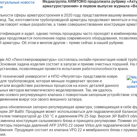
Медиагруппа ARMTORG продолжила рубрику «Акту
арматуростроения» в первом выпуске журнала «Ве
ельности сферы арматуростроения в 2020 году, представляем вашему внима
иод. Так, изготовители трубопроводной арматуры продолжают меняться и по
м говорят новые разработки, а также совершенствование конструкции армат
ртификация и аудит, однако теперь процедуры часто проходят в комбиниров
ках продолжается пополнение парка современного оборудования, позволяю
 арматуры. Об этом и многом другом – прямо сейчас в нашей рубрике.
ке АО «Пензтяжпромарматура» состоялась онлайн-презентация новой труб
 Основная задача изделия состоит в запуске и приеме очистных поршней. На
установка, позволяющая провести испытания работоспособности крана.
й технический университет и НПО «Регулятор» представили новую
 для трубопроводов, которая меньше подвергает эрозии и
итали воздействие различных процессов на износ деталей данного
ных методов математического моделирования. Так, им удалось
ию осевого регулирующего клапана с поворотным запорным устройством: от
ижением вокруг оси своего внешнего затвора.
ена обновленная запорно-регулирующая арматура, совмещающая в себе фу
ерии JiP BaBV. Продукция может использоваться для гидравлической баланси
елем температурой до 150 °С и давлением PN 25 бар. Версия JiP BaBV3 обл
зменена конструкция сальникового блока и принципа регулировки. Помимо эт
ляторы перепада давлений AFP 2/VFG 22 серии Virtus для гидравлической ба
жения. Продукция состоит из клапана VFG 22 и мембранного блока с пружи
ния.