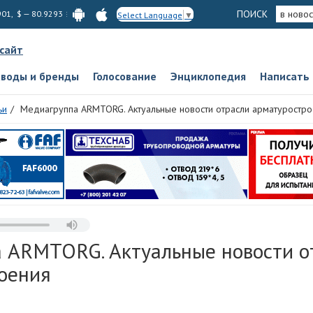
ПОИСК
в новос
901, $ — 80.9293
Select Language
▼
 сайт
аводы и бренды
Голосование
Энциклопедия
Написать
ьи
Медиагруппа ARMTORG. Актуальные новости отрасли арматуростр
 ARMTORG. Актуальные новости о
оения