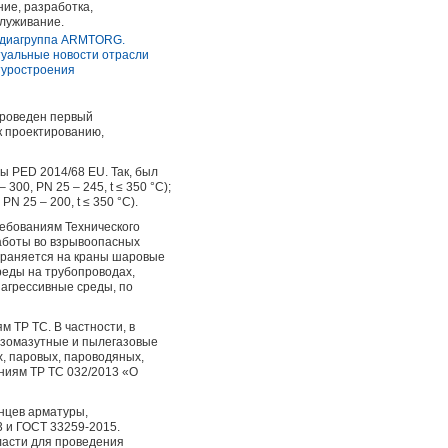
ние, разработка,
служивание.
проведен первый
к проектированию,
 PED 2014/68 EU. Так, был
0, PN 25 – 245, t ≤ 350 °С);
N 25 – 200, t ≤ 350 °С).
ебованиям Технического
аботы во взрывоопасных
страняется на краны шаровые
реды на трубопроводах,
 агрессивные среды, по
 ТР ТС. В частности, в
газомазутные и пылегазовые
х, паровых, пароводяных,
ниям ТР ТС 032/2013 «О
нцев арматуры,
 и ГОСТ 33259-2015.
ласти для проведения