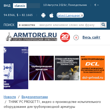
вид
10 Августа 2026г, Понедельник
€ —
94.8366, $ — 82.1665
Select Language
▼
ПОИСК
в новостях
Весь сайт
Новости
Видеорепортажи
THINK’ PC PROGETTI , видео о производстве испытательного
оборудования для трубопроводной арматуры