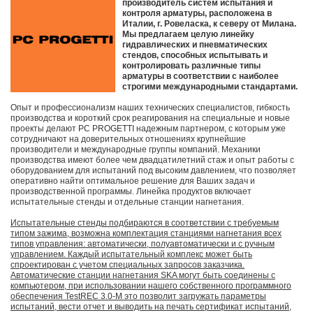
производитель систем испытания и
контроля арматуры, расположена в
Италии, г. Ровеласка, к северу от Милана.
Мы предлагаем целую линейку
гидравлических и пневматических
стендов, способных испытывать и
контролировать различные типы
арматуры в соответствии с наиболее
строгими международными стандартами.
Опыт и профессионализм наших технических специалистов, гибкость
производства и короткий срок реагирования на специальные и новые
проекты делают PC PROGETTI надежным партнером, с которым уже
сотрудничают на доверительных отношениях крупнейшие
производители и международные группы компаний. Механики
производства имеют более чем двадцатилетний стаж и опыт работы с
оборудованием для испытаний под высоким давлением, что позволяет
оперативно найти оптимальное решение для Ваших задач и
производственной программы. Линейка продуктов включает
испытательные стенды и отдельные станции нагнетания.
Испытательные стенды подбираются в соответствии с требуемым
типом зажима, возможна комплектация станциями нагнетания всех
типов управления: автоматически, полуавтоматически и с ручным
управлением. Каждый испытательный комплекс может быть
спроектирован с учетом специальных запросов заказчика.
Автоматические станции нагнетания SKA могут быть соединены с
компьютером, при использовании нашего собственного программного
обеспечения TestREC 3.0-M это позволит загружать параметры
испытаний, вести отчет и выводить на печать сертификат испытаний,