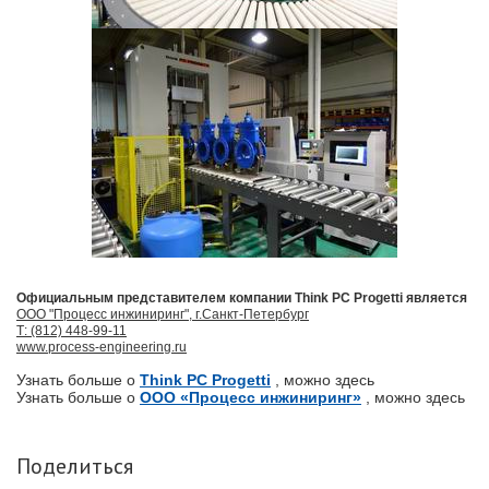
Официальным представителем компании Think PC Progetti является
ООО "Процесс инжиниринг", г.Санкт-Петербург
Т: (812) 448-99-11
www.process-engineering.ru
Узнать больше о
Think PC Progetti
, можно здесь
Узнать больше о
ООО «Процесс инжиниринг»
, можно здесь
Поделиться