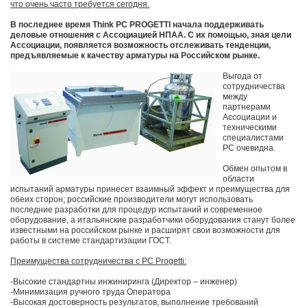
что очень часто требуется сегодня.
В последнее время Think PC PROGETTI начала поддерживать
деловые отношения с Ассоциацией НПАА. С их помощью, зная цели
Ассоциации, появляется возможность отслеживать тенденции,
предъявляемые к качеству арматуры на Российском рынке.
Выгода от
сотрудничества
между
партнерами
Ассоциации и
техническими
специалистами
PC очевидна.
Обмен опытом в
области
испытаний арматуры принесет взаимный эффект и преимущества для
обеих сторон; российские производители могут использовать
последние разработки для процедур испытаний и современное
оборудование, а итальянские разработчики оборудования станут более
известными на российском рынке и расширят свои возможности для
работы в системе стандартизации ГОСТ.
Преимущества сотрудничества с PC Progetti:
-Высокие стандартны инжиниринга (Директор – инженер)
-Минимизация ручного труда Оператора
-Высокая достоверность результатов, выполнение требований