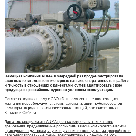
Немецкая компания AUMA в очередной раз продемонстрировала
свои исключительные инженерные навыки, оперативность в работе
и гибкость в отношениях с клиентами, сумев адаптировать свою
продукцию к российским суровым условиям эксплуатации.
Согласно подписанному с ОАО «Газпром» соглашению немецкая
компания переоборудует системы автоматизации трубопроводной
арматуры на ряде газокомпрессорных станций, расположенных в
Западной Сибири.
Для этого специалисты AUMA проанализировали технические
требования, предъявляемые российским заказчиком к электрическим
приводам и редукторам, изучили условия их эксплуатации, разработали
персонализированные схемы электропитания и режимы работы