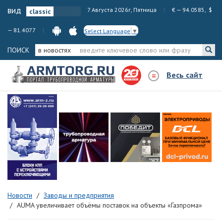
вид
7 Августа 2026г, Пятница
€ — 94.0585, $
— 81.4077
Select Language
▼
ПОИСК
в новостях
Весь сайт
Новости
Заводы и предприятия
AUMA увеличивает объёмы поставок на объекты «Газпрома»