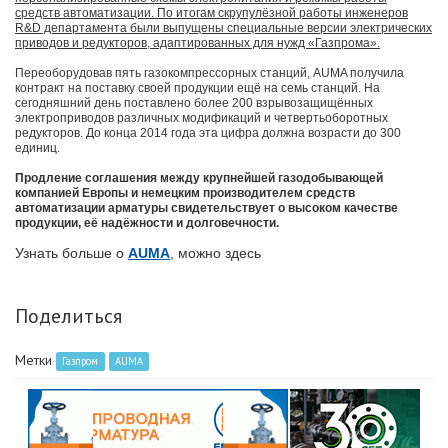
средств автоматизации. По итогам скрупулёзной работы инженеров
R&D департамента были выпущены специальные версии электрических
приводов и редукторов, адаптированных для нужд «Газпрома».
Переоборудовав пять газокомпрессорных станций, AUMA получила
контракт на поставку своей продукции ещё на семь станций. На
сегодняшний день поставлено более 200 взрывозащищённых
электроприводов различных модификаций и четвертьоборотных
редукторов. До конца 2014 года эта цифра должна возрасти до 300
единиц.
Продление соглашения между крупнейшей газодобывающей
компанией Европы и немецким производителем средств
автоматизации арматуры свидетельствует о высоком качестве
продукции, её надёжности и долговечности.
Узнать больше о
AUMA
, можно здесь
Поделиться
Метки
Газпром
AUMA