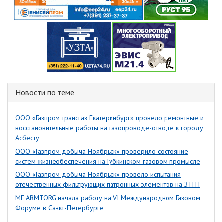
Новости по теме
ООО «Газпром трансгаз Екатеринбург» провело ремонтные и
восстановительные работы на газопроводе-отводе к городу
Асбесту
ООО «Газпром добыча Ноябрьск» проверило состояние
систем жизнеобеспечения на Губкинском газовом промысле
ООО «Газпром добыча Ноябрьск» провело испытания
отечественных фильтрующих патронных элементов на ЗТГП
МГ ARMTORG начала работу на VI Международном Газовом
Форуме в Санкт-Петербурге