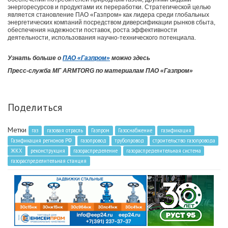
энергоресурсов и продуктами их переработки. Стратегической целью
является становление ПАО «Газпром» как лидера среди глобальных
энергетических компаний посредством диверсификации рынков сбыта,
обеспечения надежности поставок, роста эффективности
деятельности, использования научно-технического потенциала.
Узнать больше о
ПАО «Газпром»
можно здесь
Пресс-служба МГ ARMTORG по материалам ПАО «Газпром»
Поделиться
Метки
газ
газовая отрасль
Газпром
Газоснабжение
газификация
Газификация регионов РФ
газопровод
трубопровод
строительство газопровода
ЖКХ
реконструкция
газораспределение
газораспределительная система
газораспределительная станция