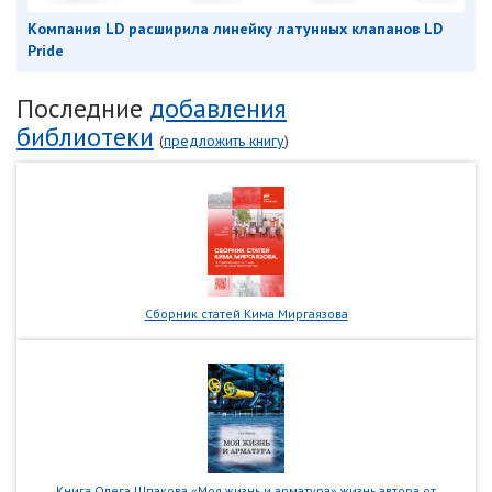
Компания LD расширила линейку латунных клапанов LD
Pride
Последние
добавления
библиотеки
(
предложить книгу
)
Сборник статей Кима Миргаязова
Книга Олега Шпакова «Моя жизнь и арматура» жизнь автора от