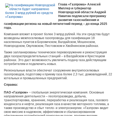
Глава «Газпрома» Алексей
Миллер и губернатор
Новгородской области Андрей
Никитин подписали программу
развития газоснабжения и
газификации региона на новый пятилетний период – до конца 2025
года.
Компания вложит в проект более 3 млрд рублей. На эти средства будут
возведены межпоселковые газопроводы для газификации 18
населенных пунктов в Боровичском, Валдайском, Мошенском,
Новгородском, Окуловском, Пестовском и Хвойнинском районах.
Также запланированы техническое перевооружение и реконструкция
двух газораспределительных станций – в Валдайском и Крестецком
районах. Это даст возможность увеличить подачу газа действующим
потребителям и подключить новых.
Региональные власти обеспечат сооружение внутрипоселковых
газопроводов, подготовку к приему газа более 2,3 тыс. домовладений, 22
котельных и промышленных предприятий.
Справка:
ПАО «Газпром»
−
глобальная энергетическая компания. Основные
направления деятельности ‒ геологоразведка, добыча,
транспортировка, хранение, переработка и реализация газа, газового
конденсата и нефти, реализация газа в качестве моторного топлива, а
также производство и сбыт тепло- и электроэнергии. «Газпром» видит
свою миссию в надежном, эффективном и сбалансированном
обеспечении потребителей природным газом, другими видами