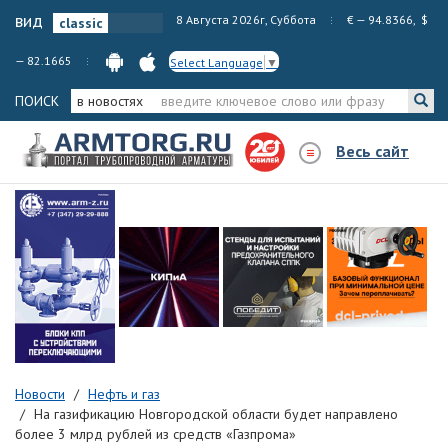
вид
8 Августа 2026г, Суббота
€ — 94.8366, $
— 82.1665
Select Language
▼
ПОИСК
в новостях
Весь сайт
Новости
Нефть и газ
На газификацию Новгородской области будет направлено
более 3 млрд рублей из средств «Газпрома»