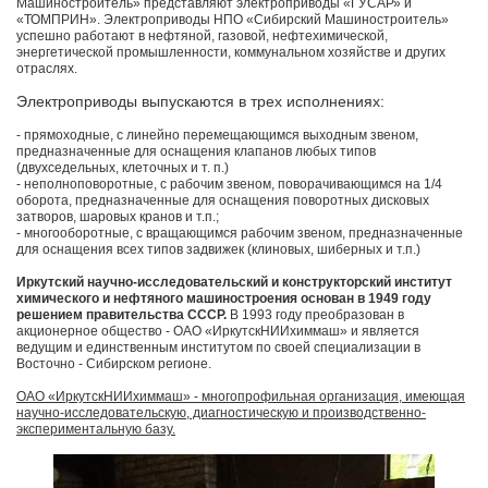
Машиностроитель» представляют электроприводы «ГУСАР» и
«ТОМПРИН». Электроприводы НПО «Сибирский Машиностроитель»
успешно работают в нефтяной, газовой, нефтехимической,
энергетической промышленности, коммунальном хозяйстве и других
отраслях.
Электроприводы выпускаются в трех исполнениях:
- прямоходные, с линейно перемещающимся выходным звеном,
предназначенные для оснащения клапанов любых типов
(двухседельных, клеточных и т. п.)
- неполноповоротные, с рабочим звеном, поворачивающимся на 1/4
оборота, предназначенные для оснащения поворотных дисковых
затворов, шаровых кранов и т.п.;
- многооборотные, с вращающимся рабочим звеном, предназначенные
для оснащения всех типов задвижек (клиновых, шиберных и т.п.)
Иркутский научно-исследовательский и конструкторский институт
химического и нефтяного машиностроения основан в 1949 году
решением правительства СССР.
В 1993 году преобразован в
акционерное общество - ОАО «ИркутскНИИхиммаш» и является
ведущим и единственным институтом по своей специализации в
Восточно - Сибирском регионе.
ОАО «ИркутскНИИхиммаш» - многопрофильная организация, имеющая
научно-исследовательскую, диагностическую и производственно-
экспериментальную базу.