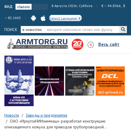
вид
8 Августа 2026г, Суббота
€ — 94.8366, $
— 82.1665
Select Language
▼
ПОИСК
в новостях
Весь сайт
Новости
Заводы и предприятия
ОАО «ИркутскНИИхиммаш» разработал конструкцию
огнезащитного кожуха для приводов трубопроводной...