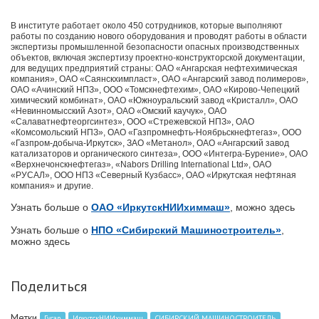
В институте работает около 450 сотрудников, которые выполняют
работы по созданию нового оборудования и проводят работы в области
экспертизы промышленной безопасности опасных производственных
объектов, включая экспертизу проектно-конструкторской документации,
для ведущих предприятий страны: ОАО «Ангарская нефтехимическая
компания», ОАО «Саянскхимпласт», ОАО «Ангарский завод полимеров»,
ОАО «Ачинский НПЗ», ООО «Томскнефтехим», ОАО «Кирово-Чепецкий
химический комбинат», ОАО «Южноуральский завод «Кристалл», ОАО
«Невинномысский Азот», ОАО «Омский каучук», ОАО
«Салаватнефтеоргсинтез», ООО «Стрежевской НПЗ», ОАО
«Комсомольский НПЗ», ОАО «Газпромнефть-Ноябрьскнефтегаз», ООО
«Газпром-добыча-Иркутск», ЗАО «Метанол», ОАО «Ангарский завод
катализаторов и органического синтеза», ООО «Интегра-Бурение», ОАО
«Верхнечонскнефтегаз», «Nabors Drilling International Ltd», ОАО
«РУСАЛ», ООО НПЗ «Северный Кузбасс», ОАО «Иркутская нефтяная
компания» и другие.
Узнать больше о
ОАО «ИркутскНИИхиммаш»
, можно здесь
Узнать больше о
НПО «Сибирский Машиностроитель»
,
можно здесь
Поделиться
Метки
Гусар
ИркутскНИИхиммаш
СИБИРСКИЙ МАШИНОСТРОИТЕЛЬ