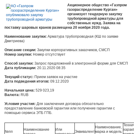
Акционерное общество «Газпром
газораспределение Курган»
организует тендерную закупку
трубопроводной арматуры для
собственных нужд. Заявка на
поставку шаровых кранов размещена 20 ноября 2020 года.
Наименование закупки:
Арматура трубопроводная (КШ по заявке
Дмитриева)
Описание секции:
Закупки корпоративных заказчиков, СМСП
Номер закупки:
Номер отсутствует
Способ закупки:
Запрос предложений в электронной форме для СМСП
Дата публикации:
20.11.2020 08:35
Текущий статус:
Прием заявок на участие
Дата подведения итогов:
09.12.2020
Начальная цена:
529 023,19
Валюта:
RUB
Условия участия:
Для заключения договора обязательно
предоставление банковской гарантии или получение гарантии с
помощью сервиса ЭТБ ГПБ.
Техни
Наименование,
Наименование
Или
харак
№пп
Эквивалент
марка и модель