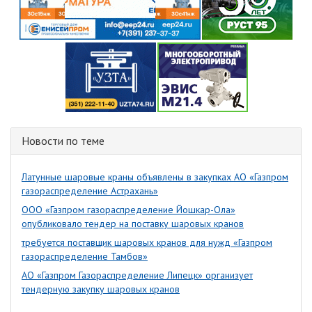
Новости по теме
Латунные шаровые краны объявлены в закупках АО «Газпром
газораспределение Астрахань»
ООО «Газпром газораспределение Йошкар-Ола»
опубликовало тендер на поставку шаровых кранов
требуется поставщик шаровых кранов для нужд «Газпром
газораспределение Тамбов»
АО «Газпром Газораспределение Липецк» организует
тендерную закупку шаровых кранов