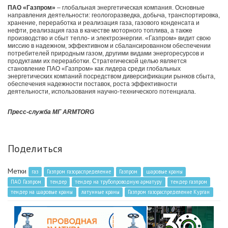
ПАО «Газпром»
–
глобальная энергетическая компания. Основные
направления деятельности: геологоразведка, добыча, транспортировка,
хранение, переработка и реализация газа, газового конденсата и
нефти, реализация газа в качестве моторного топлива, а также
производство и сбыт тепло- и электроэнергии. «Газпром» видит свою
миссию в надежном, эффективном и сбалансированном обеспечении
потребителей природным газом, другими видами энергоресурсов и
продуктами их переработки. Стратегической целью является
становление ПАО «Газпром» как лидера среди глобальных
энергетических компаний посредством диверсификации рынков сбыта,
обеспечения надежности поставок, роста эффективности
деятельности, использования научно-технического потенциала.
Пресс-служба МГ ARMTORG
Поделиться
Метки
газ
Газпром газораспределение
Газпром
шаровые краны
ПАО Газпром
тендер
тендер на трубопроводную арматуру
тендер газпром
тендер на шаровые краны
латунные краны
Газпром газораспределение Курган