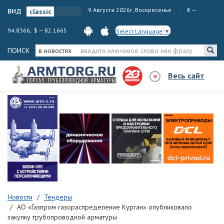
вид
9 Августа 2026г, Воскресенье
€ —
94.8366, $ — 82.1665
Select Language
▼
ПОИСК
в новостях
Весь сайт
Новости
Тендеры
АО «Газпром газораспределение Курган» опубликовало
закупку трубопроводной арматуры