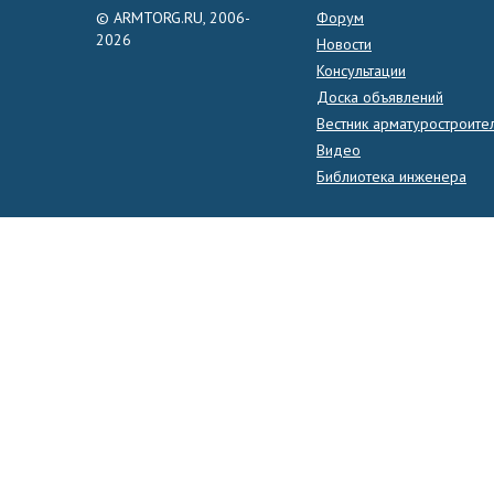
© ARMTORG.RU, 2006-
Форум
2026
Новости
Консультации
Доска объявлений
Вестник арматуростроите
Видео
Библиотека инженера