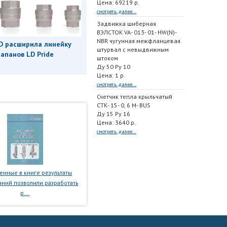
Цена: 69219 р.
смотреть далее...
Задвижка шиберная
ВЭЛСТОК VA- 013- 01- HW(N)-
NBR чугунная межфланцевая
D расширила линейку
штурвал с невыдвижным
апанов LD Pride
штоком
Ду 50 Ру 10
Цена: 1 р.
смотреть далее...
Счетчик тепла крыльчатый
СТК- 15- 0, 6 M- BUS
Ду 15 Ру 16
Цена: 3640 р.
смотреть далее...
нные в книге результаты
ний позволили разработать
р...