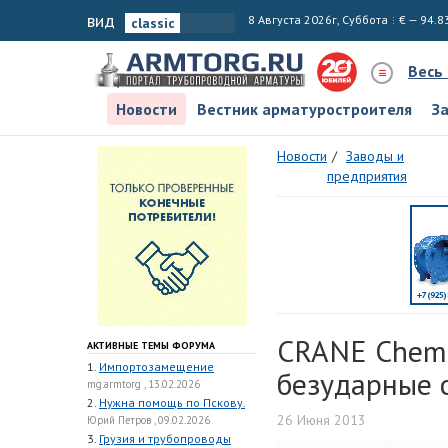
вид
8 Августа 2026г, Суббота
€ — 94.8
Весь
Новости
Вестник арматуростроителя
З
Новости
Заводы и
предприятия
CRANE ChemP
АКТИВНЫЕ ТЕМЫ ФОРУМА
1.
Импортозамещение
безударные 
mg.armtorg , 13.02.2026
2.
Нужна помощь по Пскову.
26 Июня 2013
Юрий Петров , 09.02.2026
3.
Грузия и трубопроводы