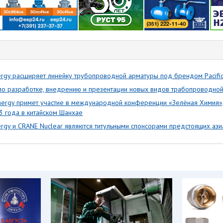
gy расширяет линейку трубопроводной арматуры под брендом Pacifi
 по разработке, внедрению и презентации новых видов трабопроводно
rgy примет участие в международной конференции «Зелёная Химия», 
3 года в китайском Шанхае
y и CRANE Nuclear являются титульными спонсорами предстоящих ази