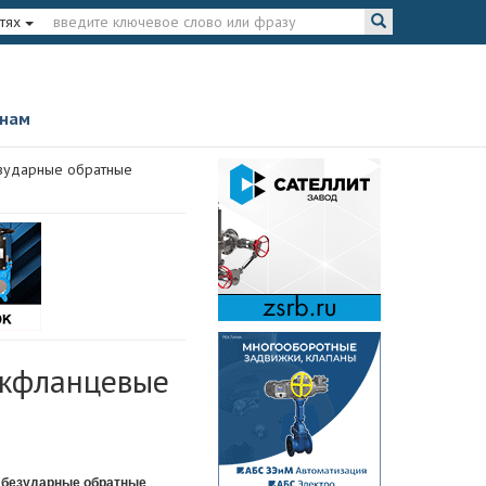
тях
 нам
зударные обратные
ежфланцевые
 безударные обратные