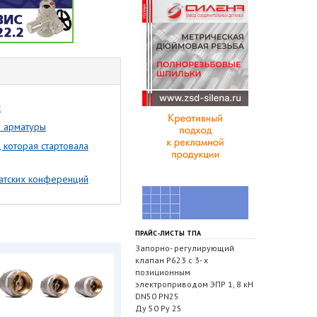
c
й арматуры
которая стартовала
атских конференций
ПРАЙС-ЛИСТЫ ТПА
Запорно- регулирующий
клапан Р623 с 3- х
позиционным
электроприводом ЭПР 1, 8 кН
DN50 PN25
Ду 50 Ру 25