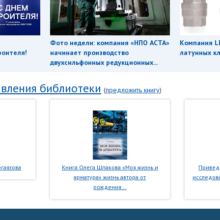
Фото недели: компания «НПО АСТА»
Компания L
роителя!
начинает производство
латунных кл
двухсильфонных редукционных...
вления библиотеки
(
предложить книгу
)
гаязова
Книга Олега Шпакова «Моя жизнь и
Приведе
арматура» жизнь автора от
исследова
рождения...