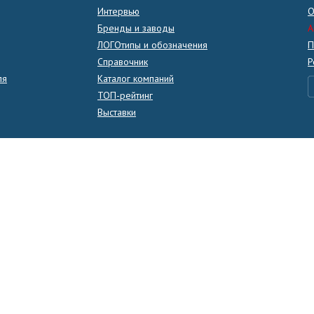
Интервью
О
Бренды и заводы
A
ЛОГОтипы и обозначения
П
Справочник
Р
ля
Каталог компаний
ТОП-рейтинг
Выставки