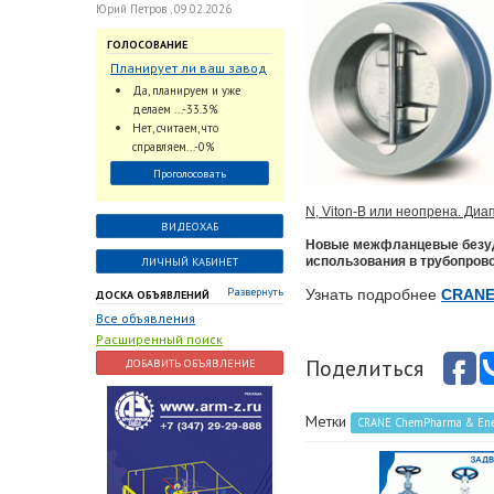
Юрий Петров , 09.02.2026
ГОЛОСОВАНИЕ
Планирует ли ваш завод
использовать
Да, планируем и уже
промышленный
делаем ...-33.3%
интеллект и цифровые
Нет, считаем, что
заказы для ускорения
справляем...-0%
обработки заказов и
Проголосовать
оперативной отгрузки
продукции конечному
N, Viton-B или неопрена. Диа
потребителю?
ВИДЕОХАБ
Новые межфланцевые безуд
использования в трубопров
ЛИЧНЫЙ КАБИНЕТ
Развернуть
Узнать подробнее
CRANE
ДОСКА ОБЪЯВЛЕНИЙ
Все объявления
Расширенный поиск
Поделиться
ДОБАВИТЬ ОБЪЯВЛЕНИЕ
Метки
CRANE ChemPharma & Ene