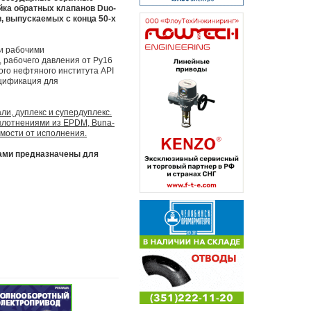
йка обратных клапанов Duo-
 выпускаемых с конца 50-х
и рабочими
 рабочего давления от Ру16
ого нефтяного института API
ецификация для
ли, дуплекс и супердуплекс.
плотнениями из EPDM, Buna-
имости от исполнения.
ами предназначены для