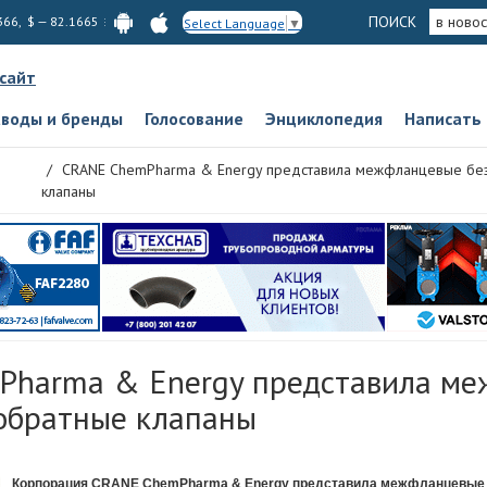
ПОИСК
в новос
366, $ — 82.1665
Select Language
▼
 сайт
аводы и бренды
Голосование
Энциклопедия
Написать
CRANE ChemPharma & Energy представила межфланцевые бе
клапаны
harma & Energy представила м
обратные клапаны
Корпорация CRANE ChemPharma & Energy представила межфланцевые