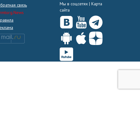
Мы в соцсетях |
Карта
братная связь
сайта
rmtorg.News
равила
еклама