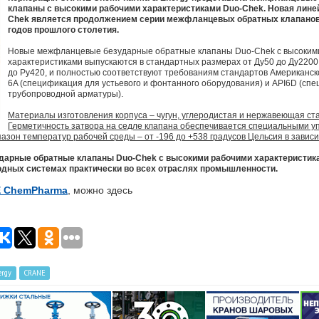
клапаны с высокими рабочими характеристиками Duo-Chek. Новая лине
Chek является продолжением серии межфланцевых обратных клапанов,
годов прошлого столетия.
Новые межфланцевые безударные обратные клапаны Duo-Chek с высоким
характеристиками выпускаются в стандартных размерах от Ду50 до Ду2200,
до Ру420, и полностью соответствуют требованиям стандартов Американск
6A (спецификация для устьевого и фонтанного оборудования) и API6D (сп
трубопроводной арматуры).
Материалы изготовления корпуса – чугун, углеродистая и нержавеющая ста
Герметичность затвора на седле клапана обеспечивается специальными у
пазон температур рабочей среды – от -196 до +538 градусов Цельсия в завис
арные обратные клапаны Duo-Chek с высокими рабочими характеристик
одных системах практически во всех отраслях промышленности.
 ChemPharma
, можно здесь
rgy
CRANE