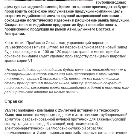
трубопроводных
арматурных изделий в месяц. Кроме того, новое производство будет
производить сервисное обслуживание продукции компании. Цель
открытия индийского филиала крупной американской компании –
сокращение логистических издержек и расширение рынка продукции.
Ожидается, что индийское предприятие будет способствовать
продвижению продукции на рынки Азии, Ближнего Востока и
Австралии.
Как отметил Прабхакар Ситараман, управляющий директор
ValvTechnologies Private Limited, на первоначальном этапе новый завод
будет производить от 100 до 120 шаровых кранов в месяц, причём
основное внимание будет уделено производству фланцевых шаровых
кранов серии V1.
«Новое индийское производство будет являться производственнм и
операционным центром компании ValvTechnologies в этой части
планеты»
, - сказал Ситараман.
«Со временем мы рассчитываем
стать предприятием полного цикла, что существенно сократит
наши расходы, сократит время производства изделий и поможет нам
расширить своё влияние на новые рынки».
Справка:
ValvTechnologies - компания с 25-летней историей из техасского
Хьюстона
является мировым лидером в изготовлении трубопроводной
арматуры с гарантированной нулевой протечкой для тяжёлых условий
эксплуатации в нефтедобывающей, нефтехимической,
электроэнергетической, целлюлозно-бумажной отраслях
промышленности. Имеет широкую дистрибьюторскую сеть практически