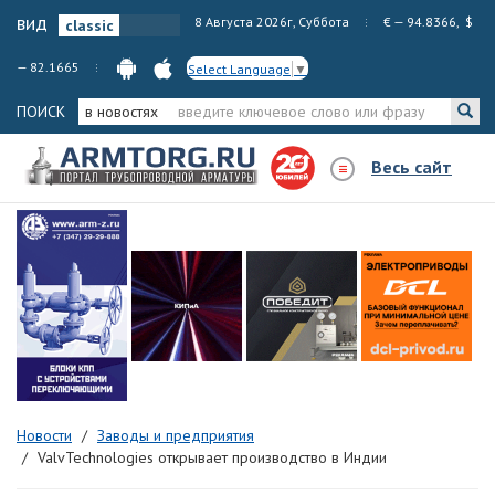
вид
8 Августа 2026г, Суббота
€ — 94.8366, $
— 82.1665
Select Language
▼
ПОИСК
в новостях
Весь сайт
Новости
Заводы и предприятия
ValvTechnologies открывает производство в Индии