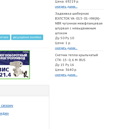
Цена: 69219 р.
смотреть далее...
Задвижка шиберная
ВЭЛСТОК VA- 013- 01- HW(N)-
NBR чугунная межфланцевая
штурвал с невыдвижным
штоком
ентили
расширение линейки
Ду 50 Ру 10
Цена: 1 р.
смотреть далее...
Счетчик тепла крыльчатый
СТК- 15- 0, 6 M- BUS
Ду 15 Ру 16
Цена: 3640 р.
смотреть далее...
 сезону
енди»