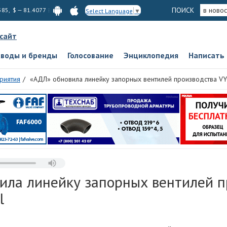
ПОИСК
в новос
585, $ — 81.4077
Select Language
▼
 сайт
аводы и бренды
Голосование
Энциклопедия
Написать
риятия
«АДЛ» обновила линейку запорных вентилей производства VYC 
ила линейку запорных вентилей п
l