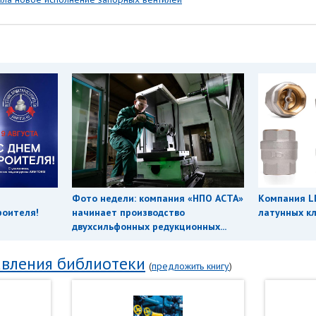
Фото недели: компания «НПО АСТА»
Компания L
роителя!
начинает производство
латунных кл
двухсильфонных редукционных...
вления библиотеки
(
предложить книгу
)