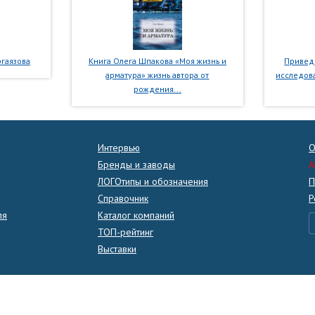
гаязова
Книга Олега Шпакова «Моя жизнь и
Приведе
арматура» жизнь автора от
исследова
рождения...
Интервью
О
Бренды и заводы
A
ЛОГОтипы и обозначения
П
Справочник
Р
ля
Каталог компаний
ТОП-рейтинг
Выставки