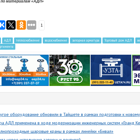
 по материалам «АДЛ»
1
АДЛ
теплоснабжение
водоснабжение
запорная арматура
Торговый дом АДЛ
в
ортимента
угое оборудование обновили в Тайшете в рамках подготовки к новому
ра АДЛ применена в ходе модернизации инженерных систем «Гранд К
олнопроходные шаровые краны в рамках линейки «Бивал»
ла новое исполнение запорных вентилей