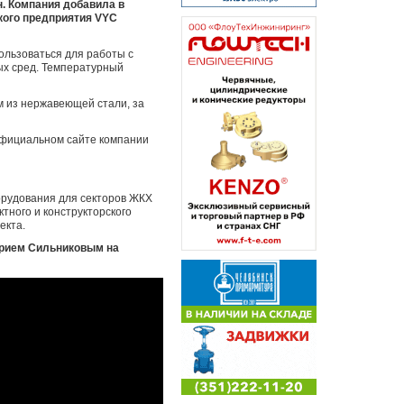
. Компания добавила в
кого предприятия VYC
ользоваться для работы с
ых сред. Температурный
м из нержавеющей стали, за
официальном сайте компании
орудования для секторов ЖКХ
тного и конструкторского
екта.
трием Сильниковым на