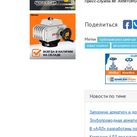
Пресс-служба МГ ARMTORG
Поделиться
Метки
трубопроводная арматура
новые изделия
расширение асс
Новости по теме
Запорную арматуру и др
Трубопроводная армату
В «АДЛ» разработаны п
Компания АДЛ представи