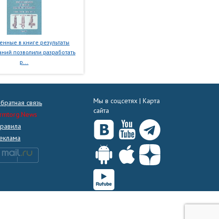
нные в книге результаты
ний позволили разработать
р...
Мы в соцсетях |
Карта
братная связь
сайта
rmtorg.News
равила
еклама