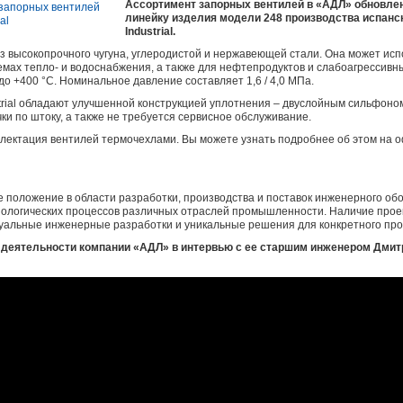
Ассортимент запорных вентилей в «АДЛ» обновлен
линейку изделия модели 248 производства испанс
Industrial.
з высокопрочного чугуна, углеродистой и нержавеющей стали. Она может исп
емах тепло- и водоснабжения, а также для нефтепродуктов и слабоагрессивн
до +400 °С. Номинальное давление составляет 1,6 / 4,0 МПа.
rial обладают улучшенной конструкцией уплотнения – двуслойным сильфоно
ки по штоку, а также не требуется сервисное обслуживание.
плектация вентилей термочехлами. Вы можете узнать подробнее об этом на 
положение в области разработки, производства и поставок инженерного об
хнологических процессов различных отраслей промышленности. Наличие проек
уальные инженерные разработки и уникальные решения для конкретного про
 деятельности компании «АДЛ» в интервью с ее старшим инженером Дми