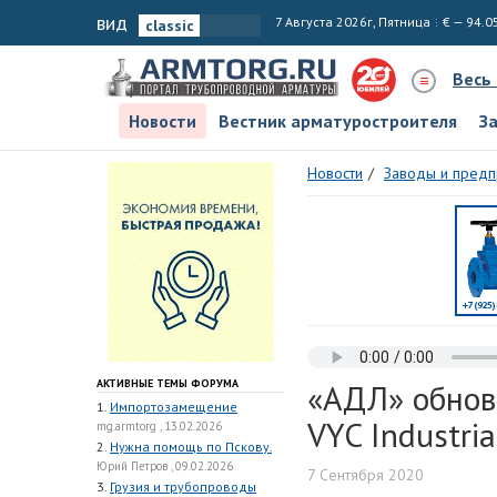
вид
7 Августа 2026г, Пятница
€ — 94.0
Весь
Новости
Вестник арматуростроителя
З
Новости
Заводы и предп
АКТИВНЫЕ ТЕМЫ ФОРУМА
«АДЛ» обнов
1.
Импортозамещение
VYC Industria
mg.armtorg , 13.02.2026
2.
Нужна помощь по Пскову.
Юрий Петров , 09.02.2026
7 Сентября 2020
3.
Грузия и трубопроводы