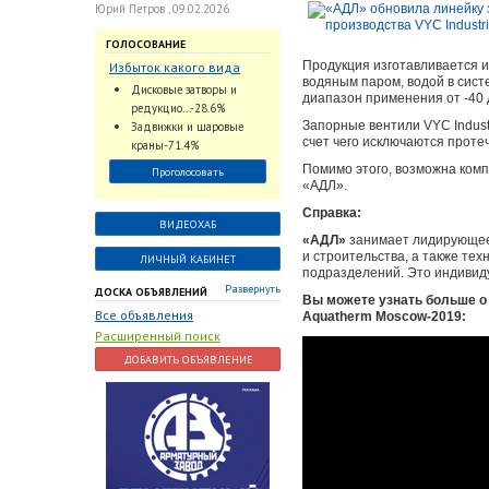
Юрий Петров , 09.02.2026
ГОЛОСОВАНИЕ
Продукция изготавливается и
Избыток какого вида
водяным паром, водой в сист
трубопроводной
Дисковые затворы и
диапазон применения от -40 
арматуры наблюдается
редукцио...-28.6%
на Российском рынке с
Запорные вентили VYC Indust
Задвижки и шаровые
2024 по 2026 годы?
счет чего исключаются протеч
краны-71.4%
Помимо этого, возможна ком
Проголосовать
«АДЛ».
Справка:
ВИДЕОХАБ
«АДЛ»
занимает лидирующее 
и строительства, а также те
ЛИЧНЫЙ КАБИНЕТ
подразделений. Это индивид
Развернуть
ДОСКА ОБЪЯВЛЕНИЙ
Вы можете узнать больше о
Все объявления
Aquatherm Moscow-2019:
Расширенный поиск
ДОБАВИТЬ ОБЪЯВЛЕНИЕ