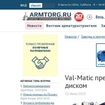
вид
8 Августа 2026г, Суббота
€ — 94.8
Весь
Новости
Вестник арматуростроителя
З
Новости
Заводы и предп
Val-Matic п
АКТИВНЫЕ ТЕМЫ ФОРУМА
диском
1.
Импортозамещение
mg.armtorg , 13.02.2026
11 Июня 2013
2.
Нужна помощь по Пскову.
Юрий Петров , 09.02.2026
3.
Грузия и трубопроводы