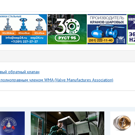
овый обратный клапан
а полноправным членом WMA (Valve Manufactures Association)