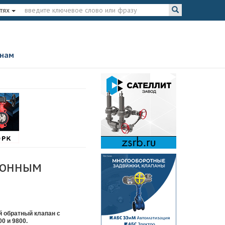
тях
 нам
лонным
й обратный клапан с
0 и 9800.