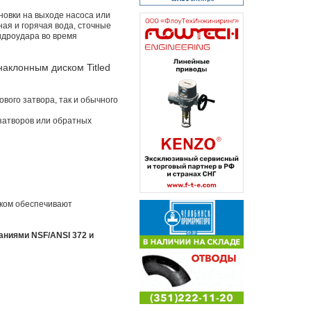
новки на выходе насоса или
ная и горячая вода, сточные
идроудара во время
аклонным диском Titled
ового затвора, так и обычного
 затворов или обратных
ском обеспечивают
аниями NSF/ANSI 372 и