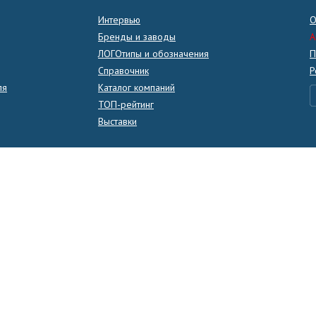
Интервью
О
Бренды и заводы
A
ЛОГОтипы и обозначения
П
Справочник
Р
ля
Каталог компаний
ТОП-рейтинг
Выставки