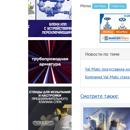
Метки
Val-Matic
Titled Disc
Новости по теме
Val-Matic представила н
Компания Val-Matic стал
Смотрите также: