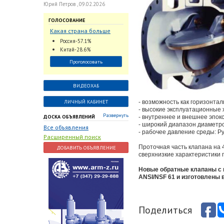
Юрий Петров , 09.02.2026
ГОЛОСОВАНИЕ
Какая страна больше
всего поставляет
Россия-57.1%
трубопроводную
Китай-28.6%
арматуру в химическую
Проголосовать
отрасль?
ВИДЕОХАБ
ЛИЧНЫЙ КАБИНЕТ
- возможность как горизонтал
- высокие эксплуатационные 
Развернуть
ДОСКА ОБЪЯВЛЕНИЙ
- внутреннее и внешнее эпок
- широкий диапазон диаметро
Все объявления
- рабочее давление среды: Ру 
Расширенный поиск
Проточная часть клапана на
ДОБАВИТЬ ОБЪЯВЛЕНИЕ
сверхнизкие характеристики 
Новые обратные клапаны с н
ANSI/NSF 61 и изготовлены 
Поделиться