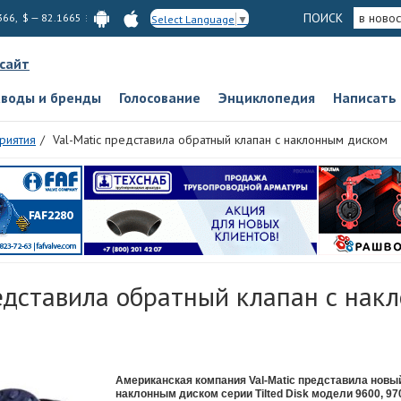
ПОИСК
в новос
366, $ — 82.1665
Select Language
▼
 сайт
аводы и бренды
Голосование
Энциклопедия
Написать
риятия
Val-Matic представила обратный клапан с наклонным диском
редставила обратный клапан с нак
Американская компания Val-Matic представила новы
наклонным диском серии Tilted Disk модели 9600, 970