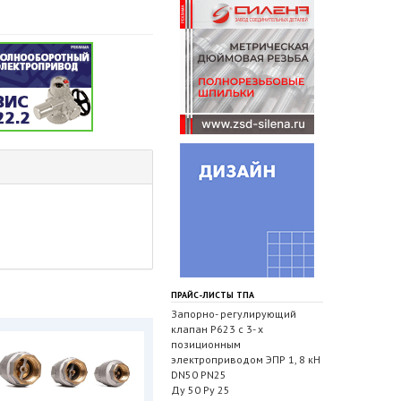
ПРАЙС-ЛИСТЫ ТПА
Запорно- регулирующий
клапан Р623 с 3- х
позиционным
электроприводом ЭПР 1, 8 кН
DN50 PN25
Ду 50 Ру 25