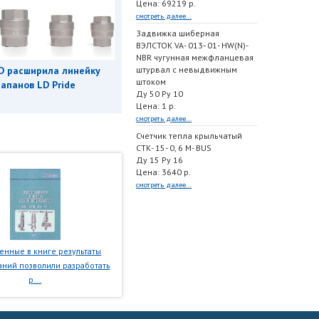
Цена: 69219 р.
смотреть далее...
Задвижка шиберная
ВЭЛСТОК VA- 013- 01- HW(N)-
NBR чугунная межфланцевая
штурвал с невыдвижным
D расширила линейку
штоком
апанов LD Pride
Ду 50 Ру 10
Цена: 1 р.
смотреть далее...
Счетчик тепла крыльчатый
СТК- 15- 0, 6 M- BUS
Ду 15 Ру 16
Цена: 3640 р.
смотреть далее...
нные в книге результаты
ний позволили разработать
р...