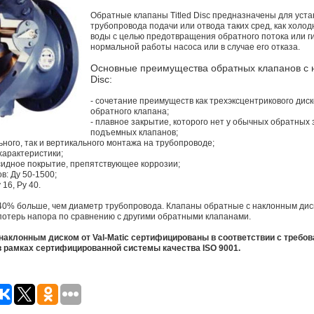
Обратные клапаны Titled Disc предназначены для уста
трубопровода подачи или отвода таких сред, как холод
воды с целью предотвращения обратного потока или г
нормальной работы насоса или в случае его отказа.
Основные преимущества обратных клапанов с н
Disc:
- сочетание преимуществ как трехэксцентрикового диск
обратного клапана;
- плавное закрытие, которого нет у обычных обратных
подъемных клапанов;
ьного, так и вертикального монтажа на трубопроводе;
характеристики;
сидное покрытие, препятствующее коррозии;
в: Ду 50-1500;
16, Ру 40.
 40% больше, чем диаметр трубопровода. Клапаны обратные с наклонным ди
потерь напора по сравнению с другими обратными клапанами.
аклонным диском от Val-Matic сертифицированы в соответствии с требов
в рамках сертифицированной системы качества ISO 9001.