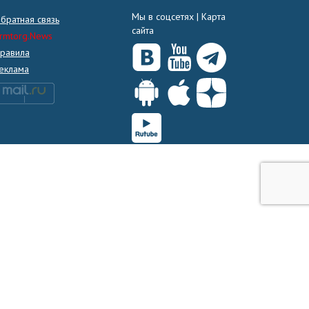
Мы в соцсетях |
Карта
братная связь
сайта
rmtorg.News
равила
еклама