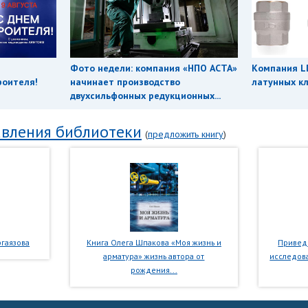
Фото недели: компания «НПО АСТА»
Компания L
роителя!
начинает производство
латунных кл
двухсильфонных редукционных...
вления библиотеки
(
предложить книгу
)
гаязова
Книга Олега Шпакова «Моя жизнь и
Приведе
арматура» жизнь автора от
исследова
рождения...