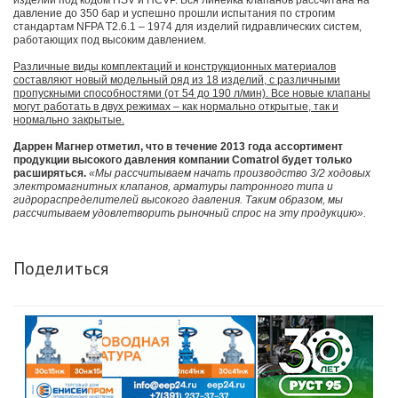
изделий под кодом HSV и HCVP. Вся линейка клапанов рассчитана на
давление до 350 бар и успешно прошли испытания по строгим
стандартам NFPA T2.6.1 – 1974 для изделий гидравлических систем,
работающих под высоким давлением.
Различные виды комплектаций и конструкционных материалов
составляют новый модельный ряд из 18 изделий, с различными
пропускными способностями (от 54 до 190 л/мин). Все новые клапаны
могут работать в двух режимах – как нормально открытые, так и
нормально закрытые.
Даррен Магнер отметил, что в течение 2013 года ассортимент
продукции высокого давления компании Comatrol будет только
расширяться.
«Мы рассчитываем начать производство 3/2 ходовых
электромагнитных клапанов, арматуры патронного типа и
гидрораспределителей высокого давления. Таким образом, мы
рассчитываем удовлетворить рыночный спрос на эту продукцию».
Поделиться