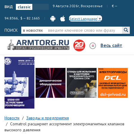
вид
9 Августа 2026г, Воскресенье
€ —
94.8366, $ — 82.1665
Select Language
▼
ПОИСК
в новостях
Весь сайт
Новости
Заводы и предприятия
Comatrol расширяет ассортимент электромагнитных клапанов
высокого давления