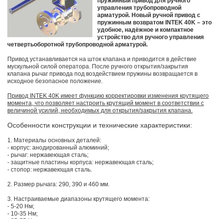
пружинный привод для ручного
управления трубопроводной
арматурой. Новый ручной привод с
пружинным возвратом INTEK 40K – это
удобное, надёжное и компактное
устройство для ручного управления
четвертьоборотной трубопроводной арматурой.
Привод устанавливается на шток клапана и приводится в действие
мускульной силой оператора. После ручного открытия/закрытия
клапана рычаг привода под воздействием пружины возвращается в
исходное безопасное положение.
Привод INTEK 40K имеет функцию корректировки изменения крутящего
момента, что позволяет настроить крутящий момент в соответствии с
величиной усилий, необходимых для открытия/закрытия клапана.
Особенности конструкции и технические характеристики:
1. Материалы основных деталей:
- корпус: анодированный алюминий;
- рычаг: нержавеющая сталь;
- защитные пластины корпуса: нержавеющая сталь;
- стопор: нержавеющая сталь.
2. Размер рычага: 290, 390 и 460 мм.
3. Настраиваемые диапазоны крутящего момента:
- 5-20 Нм;
- 10-35 Нм;