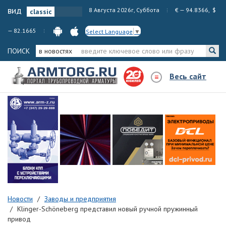
вид
8 Августа 2026г, Суббота
€ — 94.8366, $
— 82.1665
Select Language
▼
ПОИСК
в новостях
Весь сайт
Новости
Заводы и предприятия
Klinger-Schöneberg представил новый ручной пружинный
привод