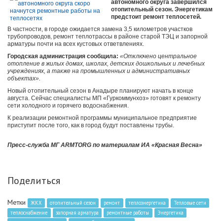
автономного округа завершился
отопительный сезон. Энергетикам
предстоит ремонт теплосетей.
В частности, в городе ожидается замена 3,5 километров участков
трубопроводов, ремонт теплотрассы в районе старой ТЭЦ и запорной
арматуры почти на всех кустовых ответвлениях.
Городская администрация сообщила:
«Отключено центральное
отопление в жилых домах, школах, детских дошкольных и лечебных
учреждениях, а также на промышленных и административных
объектах».
Новый отопительный сезон в Анадыре планируют начать в конце
августа. Сейчас специалисты МП «Гуркоммунхоз» готовят к ремонту
сети холодного и горячего водоснабжения.
К реализации ремонтной программы муниципальное предприятие
приступит после того, как в город будут поставлены трубы.
Пресс-служба МГ ARMTORG по материалам ИА «Красная Весна»
Поделиться
Метки
ЖКХ
отопительный сезон
ремонт
теплоэнергетика
Тепловые сети
теплоснабжение
запорная арматура
ремонтные работы
Энергетика