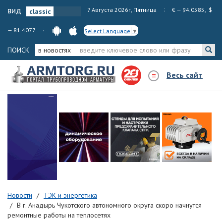
вид
7 Августа 2026г, Пятница
€ — 94.0585, $
— 81.4077
Select Language
▼
ПОИСК
в новостях
Весь сайт
Новости
ТЭК и энергетика
В г. Анадырь Чукотского автономного округа скоро начнутся
ремонтные работы на теплосетях