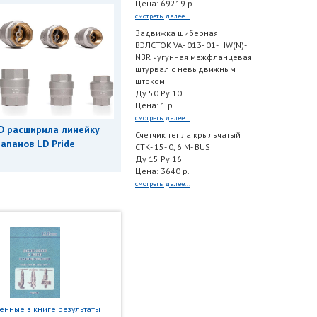
Цена: 69219 р.
смотреть далее...
Задвижка шиберная
ВЭЛСТОК VA- 013- 01- HW(N)-
NBR чугунная межфланцевая
штурвал с невыдвижным
штоком
Ду 50 Ру 10
Цена: 1 р.
смотреть далее...
D расширила линейку
Счетчик тепла крыльчатый
апанов LD Pride
СТК- 15- 0, 6 M- BUS
Ду 15 Ру 16
Цена: 3640 р.
смотреть далее...
нные в книге результаты