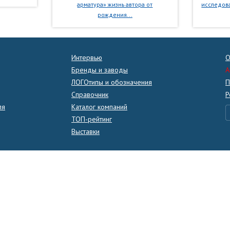
арматура» жизнь автора от
исследова
рождения...
Интервью
О
Бренды и заводы
A
ЛОГОтипы и обозначения
П
Справочник
Р
ля
Каталог компаний
ТОП-рейтинг
Выставки