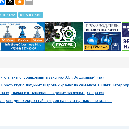
чугун А126В
Red-White Valve
 и клапаны опубликованы в закупках АО «Водоканал-Чита»
 расскажут о латунных шаровых кранах на семинаре в Санкт-Петербу
 завод начал изготавливать шаровые заслонки для кранов
 проводит электронный аукцион на поставку шаровых кранов