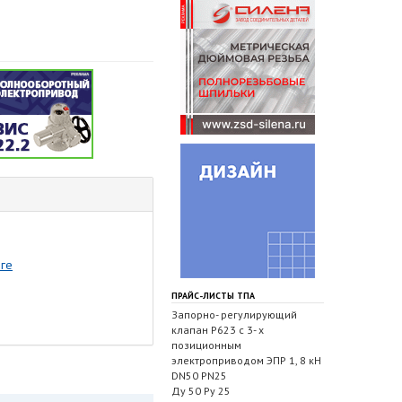
рге
ПРАЙС-ЛИСТЫ ТПА
Запорно- регулирующий
клапан Р623 с 3- х
позиционным
электроприводом ЭПР 1, 8 кН
DN50 PN25
Ду 50 Ру 25