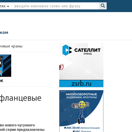
тях
 нам
ровые краны
 фланцевые
во нового чугунного
вой серии предназначены