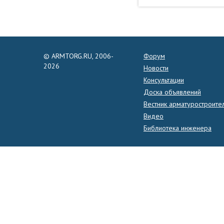
© ARMTORG.RU, 2006-
Форум
2026
Новости
Консультации
Доска объявлений
Вестник арматуростроите
Видео
Библиотека инженера