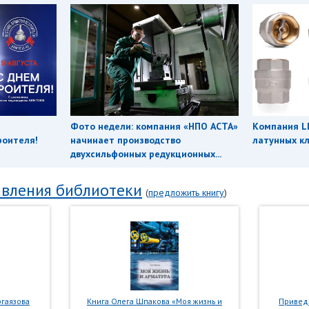
Фото недели: компания «НПО АСТА»
Компания L
роителя!
начинает производство
латунных кл
двухсильфонных редукционных...
вления библиотеки
(
предложить книгу
)
гаязова
Книга Олега Шпакова «Моя жизнь и
Приведе