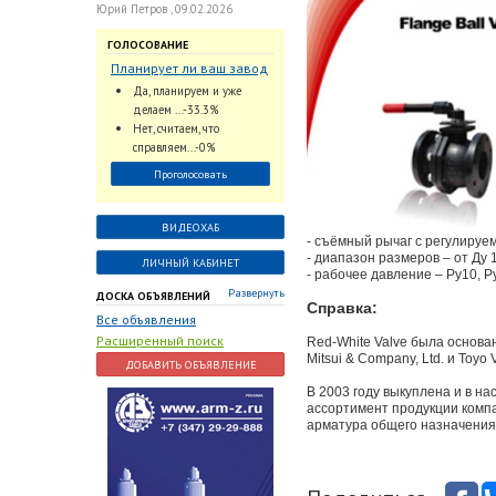
Юрий Петров , 09.02.2026
ГОЛОСОВАНИЕ
Планирует ли ваш завод
использовать
Да, планируем и уже
промышленный
делаем ...-33.3%
интеллект и цифровые
Нет, считаем, что
заказы для ускорения
справляем...-0%
обработки заказов и
Проголосовать
оперативной отгрузки
продукции конечному
потребителю?
ВИДЕОХАБ
- съёмный рычаг с регулируе
- диапазон размеров – от Ду 1
ЛИЧНЫЙ КАБИНЕТ
- рабочее давление – Ру10, Р
Развернуть
ДОСКА ОБЪЯВЛЕНИЙ
Справка:
Все объявления
Расширенный поиск
Red-White Valve была основа
Mitsui & Company, Ltd. и Toyo 
ДОБАВИТЬ ОБЪЯВЛЕНИЕ
В 2003 году выкуплена и в на
ассортимент продукции компа
арматура общего назначения