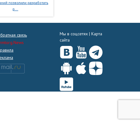
ний позволили разработать
р...
Мы в соцсетях |
Карта
братная связь
сайта
rmtorg.News
равила
еклама