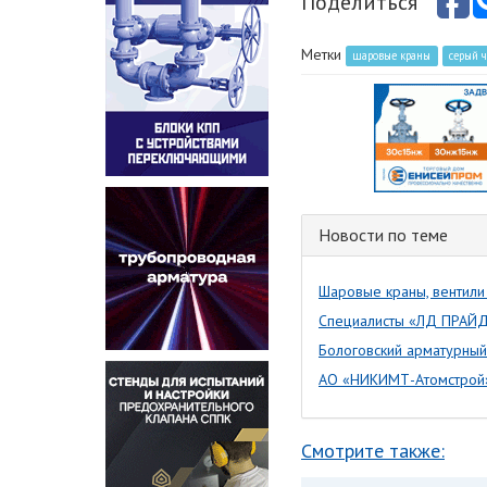
Поделиться
Метки
шаровые краны
серый 
Новости по теме
Шаровые краны, вентили
Специалисты «ЛД ПРАЙД»
Бологовский арматурный
АО «НИКИМТ-Атомстрой»
Смотрите также: