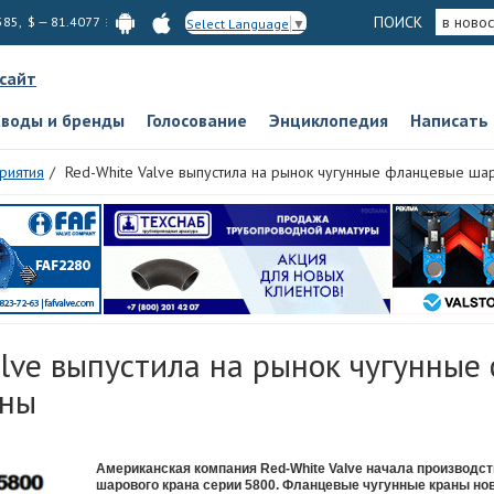
ПОИСК
в новос
585, $ — 81.4077
Select Language
▼
 сайт
аводы и бренды
Голосование
Энциклопедия
Написать
риятия
Red-White Valve выпустила на рынок чугунные фланцевые ша
alve выпустила на рынок чугунные
аны
Американская компания Red-White Valve начала производст
шарового крана серии 5800. Фланцевые чугунные краны но