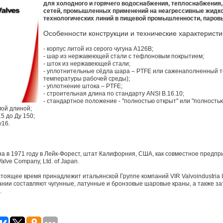
для холодного и горячего водоснабжения, теплоснабжения
сетей, промышленных применений на неагрессивные жидкос
технологических линий в пищевой промышленности, паровы
Особенности конструкции и технические характеристи
- корпус литой из серого чугуна А126В;
- шар из нержавеющей стали с тефлоновым покрытием;
- шток из нержавеющей стали;
- уплотнительные сёдла шара – PTFE или саженаполненный т
температуры рабочей среды);
- уплотнение штока – PTFE;
- строительная длина по стандарту ANSI В.16.10;
- стандартное положение - "полностью открыт" или "полность
мой длиной;
5 до Ду 150;
у16.
на в 1971 году в Лейк-Форест, штат Калифорния, США, как совместное предп
Valve Company, Ltd. of Japan.
стоящее время принадлежит итальянской Группе компаний VIR Valvoindustria I
нии составляют чугунные, латунные и бронзовые шаровые краны, а также за
.