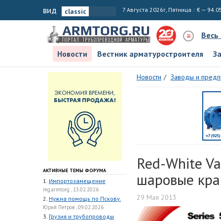
вид
7 Августа 2026г, Пятница
€ — 94.0
Весь
Новости
Вестник арматуростроителя
З
Новости
Заводы и предп
Red-White V
АКТИВНЫЕ ТЕМЫ ФОРУМА
шаровые кр
1.
Импортозамещение
mg.armtorg , 13.02.2026
29 Мая 2013
2.
Нужна помощь по Пскову.
Юрий Петров , 09.02.2026
3.
Грузия и трубопроводы