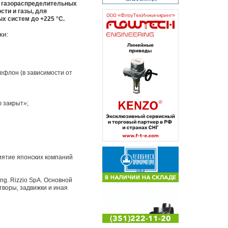
, газораспределительных
ти и газы, для
х систем до +225 °С.
ки:
ефлон (в зависимости от
ю закрыт»;
риятие японских компаний
ng. Rizzio SpA. Основной
творы, задвижки и иная