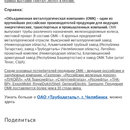
рамках выставки «Метал-Экспо» в Москве.
Справка:
«Объединенная металлургическая компания» (ОМК) – один из
крупнейших российских производителей продукции для ведущих
энергетических, транспортных и промышленных компаний.
ОМК
выпускает трубы различного назначения, железнодорожные колеса,
листовой прокат. В составе ОМК – 6 крупных предприятий
металлургической отрасли: Выксунский металлургический завод
(Нижегородская область), Альметьевский трубный завод (Республика
Татарстан), завод «Трубодеталь» (Челябинская область), Литейно-
прокатный комплекс (Нижегородская область), Благовещенский
арматурный завод (Республика Башкортостан) и завод OMK Tube (штат
Техас, США).
Среди основных потребителей продукции ОМК – ведущие российские и
зарубежные компании: «Газпром», «Российские железные дороги»,
«ЛУКОЙЛ», «АК Транснефть», «Сургутнефтегаз», «Роснефть», «ТНК-
ВР», ExxonMobil, RoyalDutch/Shell, GeneralElectric, Samsung. Продукция
ОМК поставляется более чем в 30 стран мира.
Узнать больше о
ОАО «Трубодеталь», г. Челябинск
, можно
здесь
Поделиться