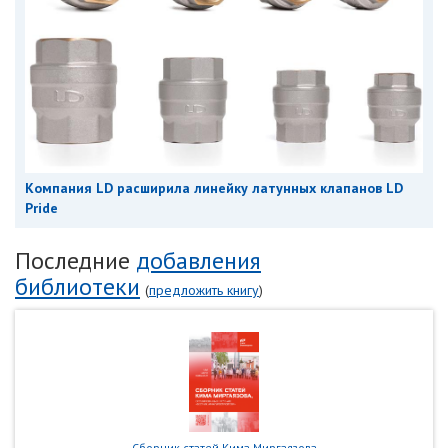
Компания LD расширила линейку латунных клапанов LD
Pride
Последние
добавления
библиотеки
(
предложить книгу
)
Сборник статей Кима Миргаязова