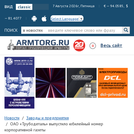
вид
7 Августа 2026г, Пятница
€ — 94.0585, $
— 81.4077
Select Language
▼
ПОИСК
в новостях
Весь сайт
Новости
Заводы и предприятия
ОАО «Трубодеталь» выпустило юбилейный номер
корпоративной газеты