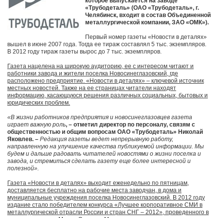
которое выпускается на заводе
«Трубодеталь» (ОАО «Трубодеталь», г.
Челябинск, входит в состав Объединенной
металлургической компании, ЗАО «ОМК»).
Первый номер газеты «Новости в деталях»
вышел в июне 2007 года. Тогда ее тираж составлял 5 тыс. экземпляров.
В 2012 году тираж газеты вырос до 7 тыс. экземпляров.
Газета нацелена на широкую аудиторию, ее с интересом читают и
работники завода и жители поселка Новосинеглазовский, где
расположено предприятие. «Новости в деталях» – ключевой источник
местных новостей. Также на ее страницах читатели находят
информацию, касающуюся решения различных социальных, бытовых и
юридических проблем.
«В жизни работников предприятия и новосинеглазовцев газета
играет важную роль
, – отметил директор по персоналу, связям с
общественностью и общим вопросам ОАО «Трубодеталь» Николай
Яковлев. –
Редакция газеты ведет непрерывную работу,
направленную на улучшение качества публикуемой информации. Мы
будем и дальше радовать читателей новостями о жизни поселка и
завода, и стремиться сделать газету еще более интересной и
полезной».
Газета «Новости в деталях» выходит еженедельно по пятницам,
доставляется бесплатно на рабочие места заводчан, в дома и
муниципальные учреждения поселка Новосинеглазовский. В 2012 году
издание стало победителем конкурса «Лучшее корпоративное СМИ в
металлургической отрасли России и стран СНГ – 2012», проведенного в