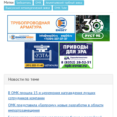
Метки
Трубодеталь
ОМК
Альметьевский трубный завод
Выксунский металлургический завод
OMK Tube
Новости по теме
В ОМК прошла 15-я церемония награждения лучших
сотрудников компании
ОМК представила «Газпрому» новые разработки в области
импортозамещения