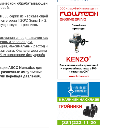
химической, обрабатывающей
есей.
ов 353 серии из нержавеющей
тегории II 2G/D Зоны 1 и 2.
 существуют агрессивные
алюминия и предназначен как
оенным соленоидом.
ации, максимальный расход и
 затраты. Клапаны доступны
любом положении без ущерба
укции ASCO Numatics для
я: различные импульсные
ли перепада давления,