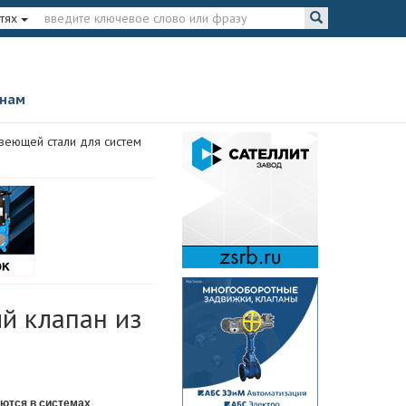
тях
 нам
веющей стали для систем
й клапан из
ются в системах