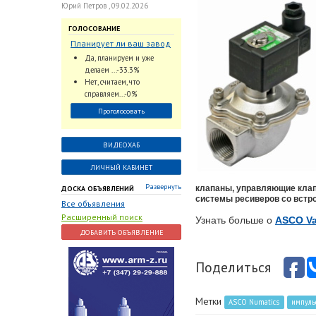
Юрий Петров , 09.02.2026
ГОЛОСОВАНИЕ
Планирует ли ваш завод
использовать
Да, планируем и уже
промышленный
делаем ...-33.3%
интеллект и цифровые
Нет, считаем, что
заказы для ускорения
справляем...-0%
обработки заказов и
Проголосовать
оперативной отгрузки
продукции конечному
потребителю?
ВИДЕОХАБ
ЛИЧНЫЙ КАБИНЕТ
Развернуть
клапаны, управляющие клап
ДОСКА ОБЪЯВЛЕНИЙ
системы ресиверов со встр
Все объявления
Расширенный поиск
Узнать больше о
ASCO Va
ДОБАВИТЬ ОБЪЯВЛЕНИЕ
Поделиться
Метки
ASCO Numatics
импуль