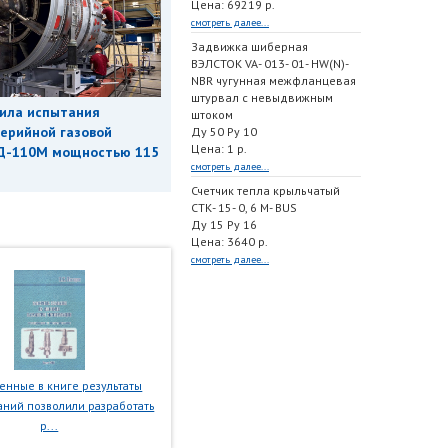
Цена: 69219 р.
смотреть далее...
Задвижка шиберная
ВЭЛСТОК VA- 013- 01- HW(N)-
NBR чугунная межфланцевая
штурвал с невыдвижным
ила испытания
штоком
ерийной газовой
Ду 50 Ру 10
Цена: 1 р.
Д-110М мощностью 115
смотреть далее...
Счетчик тепла крыльчатый
СТК- 15- 0, 6 M- BUS
Ду 15 Ру 16
Цена: 3640 р.
смотреть далее...
нные в книге результаты
ний позволили разработать
р...