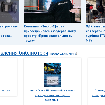
ектроника»
Компания «Техно-Сфера»
ОДК заверш
присоединилась к федеральному
четвертой с
 газа...
проекту «Производительность
турбины ГТ
труда»
МВт
вления библиотеки
(
предложить книгу
)
гаязова
Книга Олега Шпакова «Моя жизнь и
Приведе
арматура» жизнь автора от
исследова
рождения...