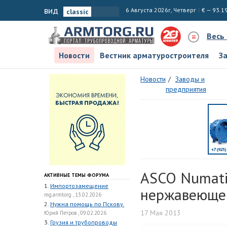
вид
6 Августа 2026г, Четверг
€ — 93.1
Весь
Новости
Вестник арматуростроителя
З
Новости
Заводы и
предприятия
ASCO Numati
АКТИВНЫЕ ТЕМЫ ФОРУМА
1.
Импортозамещение
нержавеющей
mg.armtorg , 13.02.2026
2.
Нужна помощь по Пскову.
17 Мая 2013
Юрий Петров , 09.02.2026
3.
Грузия и трубопроводы