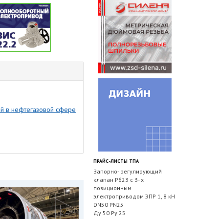
ий в нефтегазовой сфере
ПРАЙС-ЛИСТЫ ТПА
Запорно- регулирующий
клапан Р623 с 3- х
позиционным
электроприводом ЭПР 1, 8 кН
DN50 PN25
Ду 50 Ру 25