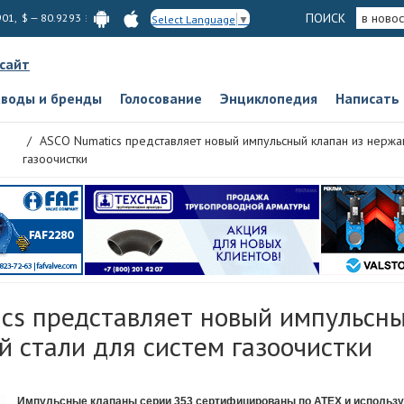
ПОИСК
в новос
901, $ — 80.9293
Select Language
▼
 сайт
аводы и бренды
Голосование
Энциклопедия
Написать
ASCO Numatics представляет новый импульсный клапан из нержа
газоочистки
cs представляет новый импульсны
 стали для систем газоочистки
Импульсные клапаны серии 353 сертифицированы по ATEX и использу