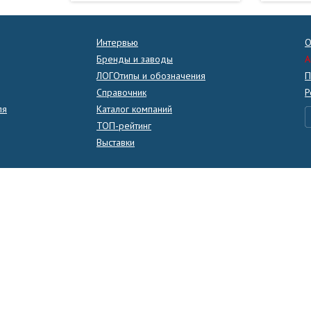
Интервью
О
Бренды и заводы
A
ЛОГОтипы и обозначения
П
Справочник
Р
ля
Каталог компаний
ТОП-рейтинг
Выставки