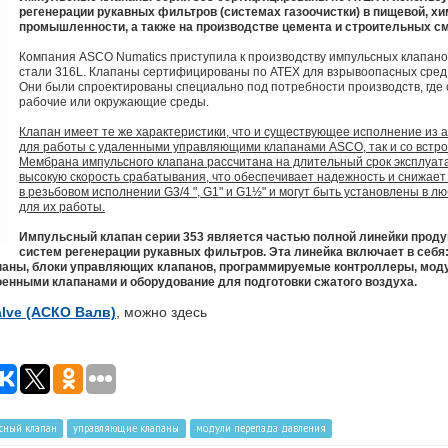
регенерации рукавных фильтров (системах газоочистки) в пищевой, 
промышленности, а также на производстве цемента и строительных см
Компания ASCO Numatics приступила к производству импульсных клапан
стали 316L. Клапаны сертифицированы по ATEX для взрывоопасных сред ка
Они были спроектированы специально под потребности производств, где
рабочие или окружающие среды.
Клапан имеет те же характеристики, что и существующее исполнение из 
для работы с удаленными управляющими клапанами ASCO, так и со встр
Мембрана импульсного клапана рассчитана на длительный срок эксплуат
высокую скорость срабатывания, что обеспечивает надежность и снижает
в резьбовом исполнении G3/4 ", G1" и G1½" и могут быть установлены в 
для их работы.
Импульсный клапан серии 353 является частью полной линейки прод
систем регенерации рукавных фильтров. Эта линейка включает в себ
аны, блоки управляющих клапанов, программируемые контроллеры, моду
оенными клапанами и оборудование для подготовки сжатого воздуха.
lve (АСКО Валв)
, можно здесь
сный клапан
управляющие клапаны
модули перепада давления