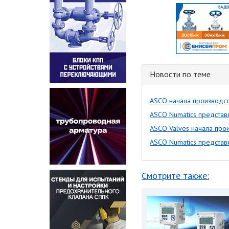
Новости по теме
ASCO начала производст
ASCO Numatics представ
ASCO Valves начала про
ASCO Numatics представ
Смотрите также: