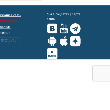
Мы в соцсетях |
Карта
братная связь
сайта
rmtorg.News
равила
еклама