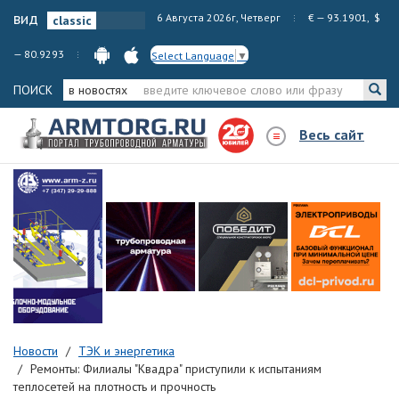
вид
6 Августа 2026г, Четверг
€ — 93.1901, $
— 80.9293
Select Language
▼
ПОИСК
в новостях
Весь сайт
Новости
ТЭК и энергетика
Ремонты: Филиалы "Квадра" приступили к испытаниям
теплосетей на плотность и прочность