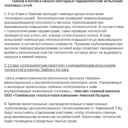
Тамбов и Котовск начало ежегодные гидравлические испытания
тепловых сетей.
С 6 по 8 мая в Тамбове проходят температурные испытания
тепломагистралей. Теплоэнергетики проверяют компенсирующую
(расширяющуюся) способность металла трубопроводов при
максимальном повышении температуры теплоносителя. В соответствии
с технологическими параметрами, такие проверки теплосетей
проводятся раз в пять лет, в конце отопительного сезона. В ходе
испытаний температура теплоносителя повышается до максимального
значения, а затем постепенно снижается. Проверка трубопроводов при
высоком температурном режиме сетевой воды позволяет своевременно
выявить изношенные участки теплосетей, которые могут не выдержать
нагрузок в зимний период.
С 13 мая теплоэнергетики приступят к гидравлическим испытаниям
теплосетей в городах Тамбов и Котовск.
«Зона ответственности Восточного филиала «Квадра» -
магистральные и распределительные тепловые сети. Управляющие
и жилищные организации обязаны подготовить к зиме
внутридомовые инженерные системы»
, - пояснил главный инженер
ООО «Тамбовская теплосетевая компания» Николай Лазарев.
В Тамбове магистральные, распределительные и квартальные
трубопроводы централизованного теплоснабжения от Тамбовской ТЭЦ
будут испытывать отдельными участками, чтобы отключать горячую
воду минимальному количеству потребителей. Опрессовка теплосетей
будет проведена в предельно сжатые сроки.