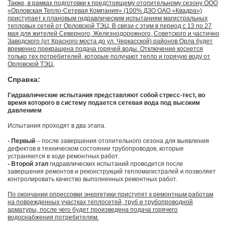
Также, в рамках подготовки к предстоящему отопительному сезону ООО
«Орловская Тепло-Сетевая Компания» (100% ДЗО ОАО «Квадра»)
приступает к плановым гидравлическим испытаниям магистральных
тепловых сетей от Орловской ТЭЦ. В связи с этим в период с 13 по 27
мая для жителей Северного, Железнодорожного, Советского и частично
Заводского (от Красного моста до ул. Черкасской) районов Орла будет
временно прекращена подача горячей воды. Отключение коснется
только тех потребителей, которые получают тепло и горячую воду от
Орловской ТЭЦ.
Справка:
Гидравлические испытания представляют собой стресс-тест, во
время которого в систему подается сетевая вода под высоким
давлением
Испытания проходят в два этапа.
- Первый
– после завершения отопительного сезона для выявления
дефектов в техническом состоянии трубопроводов, которые
устраняются в ходе ремонтных работ.
- Второй этап
гидравлических испытаний проводится после
завершения ремонтов и реконструкций тепломагистралей и позволяет
контролировать качество выполненных ремонтных работ.
По окончании опрессовки энергетики приступят к ремонтным работам
на поврежденных участках теплосетей, труб и трубопроводной
арматуры, после чего будет произведена подача горячего
водоснабжения потребителям.