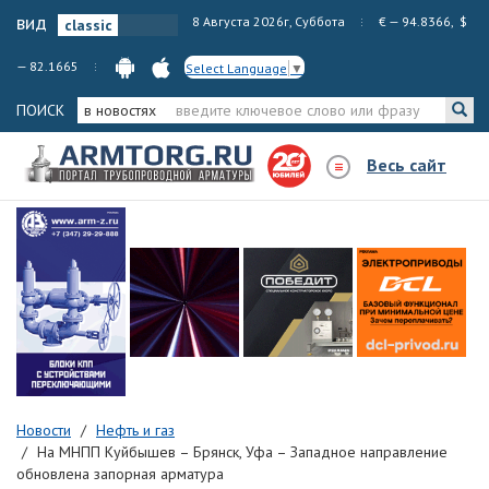
вид
8 Августа 2026г, Суббота
€ — 94.8366, $
— 82.1665
Select Language
▼
ПОИСК
в новостях
Весь сайт
Новости
Нефть и газ
На МНПП Куйбышев – Брянск, Уфа – Западное направление
обновлена запорная арматура