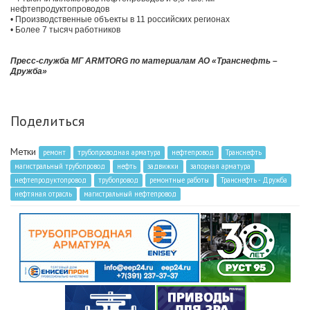
нефтепродуктопроводов
• Производственные объекты в 11 российских регионах
• Более 7 тысяч работников
Пресс-служба МГ ARMTORG по материалам АО «Транснефть –
Дружба»
Поделиться
Метки
ремонт
трубопроводная арматура
нефтепровод
Транснефть
магистральный трубопровод
нефть
задвижки
запорная арматура
нефтепродуктопровод
трубопровод
ремонтные работы
Транснефть - Дружба
нефтяная отрасль
магистральный нефтепровод