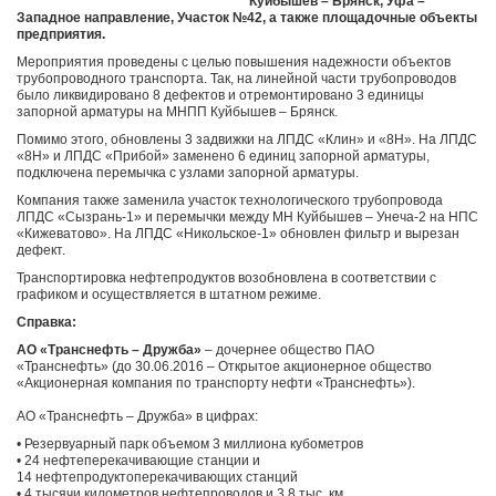
Куйбышев – Брянск, Уфа –
Западное направление, Участок №42, а также площадочные объекты
предприятия.
Мероприятия проведены с целью повышения надежности объектов
трубопроводного транспорта. Так, на линейной части трубопроводов
было ликвидировано 8 дефектов и отремонтировано 3 единицы
запорной арматуры на МНПП Куйбышев – Брянск.
Помимо этого, обновлены 3 задвижки на ЛПДС «Клин» и «8Н». На ЛПДС
«8Н» и ЛПДС «Прибой» заменено 6 единиц запорной арматуры,
подключена перемычка с узлами запорной арматуры.
Компания также заменила участок технологического трубопровода
ЛПДС «Сызрань-1» и перемычки между МН Куйбышев – Унеча-2 на НПС
«Кижеватово». На ЛПДС «Никольское-1» обновлен фильтр и вырезан
дефект.
Транспортировка нефтепродуктов возобновлена в соответствии с
графиком и осуществляется в штатном режиме.
Справка:
АО «Транснефть – Дружба»
‒ дочернее общество ПАО
«Транснефть» (до 30.06.2016 ‒ Открытое акционерное общество
«Акционерная компания по транспорту нефти «Транснефть»).
АО «Транснефть – Дружба» в цифрах:
• Резервуарный парк объемом 3 миллиона кубометров
• 24 нефтеперекачивающие станции и
14 нефтепродуктоперекачивающих станций
• 4 тысячи километров нефтепроводов и 3,8 тыс. км