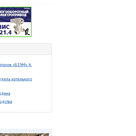
торов «БЗЭМ» А.
тдела котельного
рдина
одства