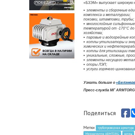
«БЗЭМ»
выпускает широкую н
•
элементы и сборочные еди
комплекса и металлургии;
поковки, штамповки, трубы;
•
многослойные сильфонные 
температурой от -170°С до
хозяйства;
•
паровые и водогрейные ко
•
котлы-утилизаторы и энер
химических и нефтеперера
•
котлы для утилизации тве
•
уникальные, сложные, про
•
элементы несущего металли
•
опоры ЛЭП;
•
услуги горячего цинковани
Узнать больше о
«Белэнер
Пресс-служба МГ ARMTORG
Поделиться
Метки
трубопроводная арматура
Медиагруппа ARMTORG
котлы