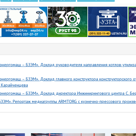
нергомаш – БЗЭМ». Доклад руководителя направления котлов-утилиза
ергомаш – БЗЭМ». Доклад главного конструктора конструкторского о
. Карайченцева
нергомаш – БЗЭМ». Доклад директора Инжинирингового центра С. Бе
ЗЭМ». Репортаж медиагруппы ARMTORG с кузнечно-прессового произв