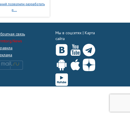
ний позволили разработать
р...
Мы в соцсетях |
Карта
братная связь
сайта
rmtorg.News
равила
еклама