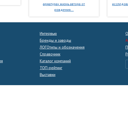
арматура» жизнь автора от
исследова
рождения...
Интервью
О
Бренды и заводы
A
ЛОГОтипы и обозначения
П
Справочник
Р
ля
Каталог компаний
ТОП-рейтинг
Выставки