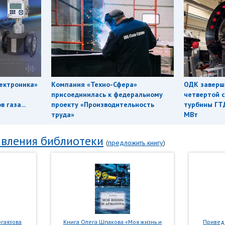
ектроника»
Компания «Техно-Сфера»
ОДК заверш
присоединилась к федеральному
четвертой с
 газа...
проекту «Производительность
турбины ГТ
труда»
МВт
вления библиотеки
(
предложить книгу
)
гаязова
Книга Олега Шпакова «Моя жизнь и
Приведе