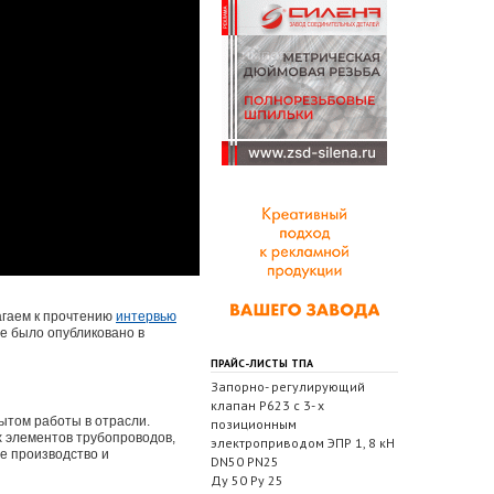
агаем к прочтению
интервью
е было опубликовано в
ПРАЙС-ЛИСТЫ ТПА
Запорно- регулирующий
клапан Р623 с 3- х
ытом работы в отрасли.
позиционным
х элементов трубопроводов,
электроприводом ЭПР 1, 8 кН
е производство и
DN50 PN25
Ду 50 Ру 25