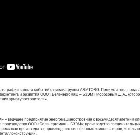
отографии с места событий от медиагруппы ARMTORG. Помимо этого, предл
маркетинга и развития ООО «Белэнергомаш – БЗЭМ» Морозовым Д. А., которо
тник арматуростроителя».
М»
– ведущее предприятие энергомашиностроения с восьмидесятилетним оп
е производства
ООО «Белэнергомаш – БЗЭМ»
: производство соединительны
-прессовое производство, производство сильфонных компенсаторов, котельно
металлоконструкций.