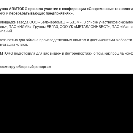
руппа ARMTORG приняла участие в конференции «Современные технологии
ких и перерабатывающих предприятиях».
лощадке завода ООО «Белэнергомаш – БЗЭМ». В списке участников оказалос
аль», ПАО «НЛМК», Группы ЕВРАЗ, ООО УК «МЕТАЛЛОИНВЕСТ», ПАО «Магнит
омпаний.
можностью для обмена производственным опытом и достижениями в области
луатации котлов.
MTORG подготовила для вас видео- и фоторепортажи о том, как прошла конф
росмотру обзорный репортаж: