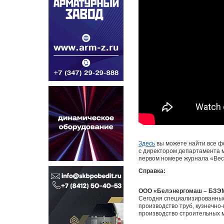
Здесь
вы можете найти все ф
с директором департамента 
первом номере журнала «Вес
Справка:
ООО «Белэнергомаш – БЗЭ
Сегодня специализированны
производство труб, кузнечно
производство строительных 