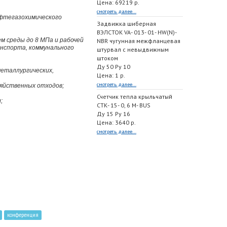
Цена: 69219 р.
смотреть далее...
ефтегазохимического
Задвижка шиберная
ВЭЛСТОК VA- 013- 01- HW(N)-
м среды до 8 МПа и рабочей
NBR чугунная межфланцевая
нспорта, коммунального
штурвал с невыдвижным
штоком
Ду 50 Ру 10
металлургических,
Цена: 1 р.
смотреть далее...
зяйственных отходов;
Счетчик тепла крыльчатый
;
СТК- 15- 0, 6 M- BUS
Ду 15 Ру 16
Цена: 3640 р.
смотреть далее...
конференция