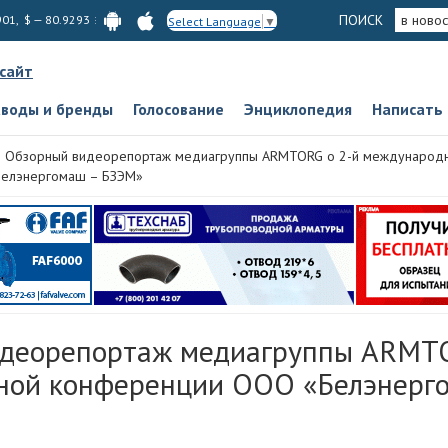
ПОИСК
в новос
901, $ — 80.9293
Select Language
▼
 сайт
аводы и бренды
Голосование
Энциклопедия
Написать
Обзорный видеорепортаж медиагруппы ARMTORG о 2-й международ
Белэнергомаш – БЗЭМ»
деорепортаж медиагруппы ARMTO
ной конференции ООО «Белэнерг