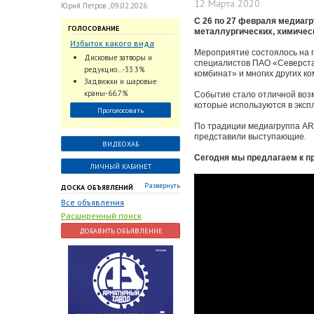
12 Марта 2020
Юрий Петров , 09.02.2026
С 26 по 27 февраля медиаг
ГОЛОСОВАНИЕ
металлургических, химичес
Избыток какого вида
Мероприятие состоялось на п
трубопроводной
Дисковые затворы и
специалистов ПАО «Северст
арматуры наблюдается
редукцио...-33.3%
комбинат» и многих других к
на Российском рынке с
Задвижки и шаровые
2024 по 2026 годы?
краны-66.7%
Событие стало отличной воз
которые используются в эксп
Проголосовать
По традиции медиагруппа AR
представили выступающие.
ВИДЕОХАБ
Сегодня мы предлагаем к п
ЛИЧНЫЙ КАБИНЕТ
Развернуть
ДОСКА ОБЪЯВЛЕНИЙ
Все объявления
Расширенный поиск
ДОБАВИТЬ ОБЪЯВЛЕНИЕ