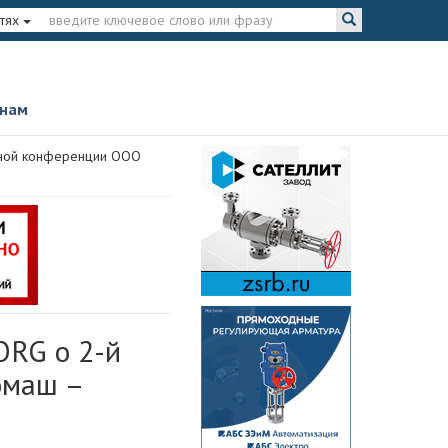
тях
 нам
ной конференции ООО
RG о 2-й
омаш –