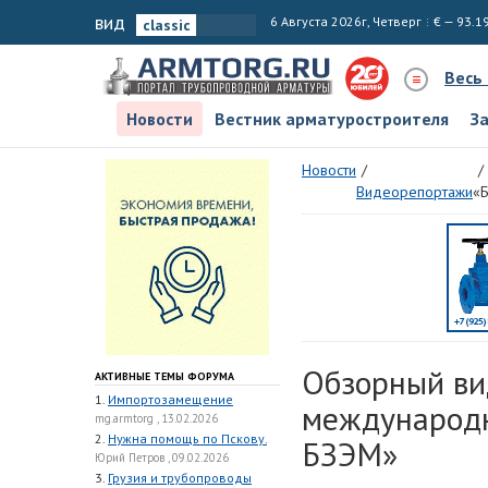
вид
6 Августа 2026г, Четверг
€ — 93.1
Весь
Новости
Вестник арматуростроителя
З
Новости
Видеорепортажи
«
Обзорный ви
АКТИВНЫЕ ТЕМЫ ФОРУМА
1.
Импортозамещение
международ
mg.armtorg , 13.02.2026
2.
Нужна помощь по Пскову.
БЗЭМ»
Юрий Петров , 09.02.2026
3.
Грузия и трубопроводы