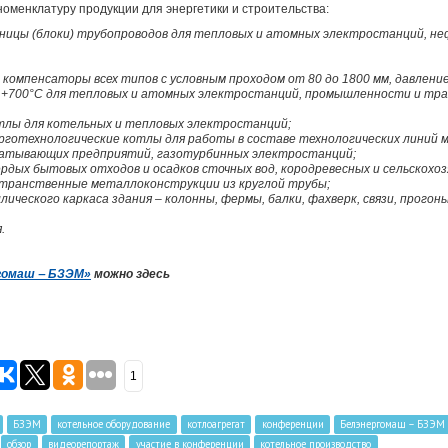
оменклатуру продукции для энергетики и строительства:
ницы (блоки) трубопроводов для тепловых и атомных электростанций, н
компенсаторы всех типов с условным проходом от 80 до 1800 мм, давление
 +700°С для тепловых и атомных электростанций, промышленности и тра
тлы для котельных и тепловых электростанций;
готехнологические котлы для работы в составе технологических линий 
батывающих предприятий, газотурбинных электростанций;
рдых бытовых отходов и осадков сточных вод, кородревесных и сельскохо
странственные металлоконструкции из круглой трубы;
ческого каркаса здания – колонны, фермы, балки, фахверк, связи, прогоны
я.
гомаш ‒ БЗЭМ»
можно здесь
1
БЗЭМ
котельное оборудование
котлоагрегат
конференции
Белэнергомаш – БЗЭМ
обзор
видеорепортаж
участие в конференции
котельное производство