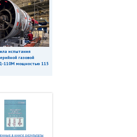
ила испытания
ерийной газовой
Д-110М мощностью 115
нные в книге результаты