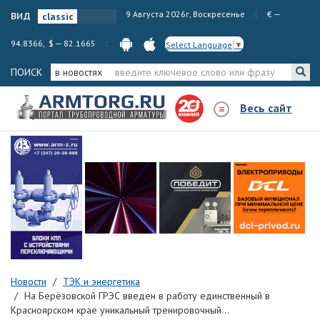
вид
9 Августа 2026г, Воскресенье
€ —
94.8366, $ — 82.1665
Select Language
▼
ПОИСК
в новостях
Весь сайт
Новости
ТЭК и энергетика
На Берёзовской ГРЭС введен в работу единственный в
Красноярском крае уникальный тренировочный...