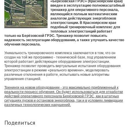
«Берёзовская ГРЭС» (Красноярский край)
введен в эксплуатацию полномасштабный
тренажер для оперативного персонала,
являющийся полным математическим
аналогом действующих энергоблоков
электростанции. В Красноярском крае
подобный тренировочный комплекс для
тепловых электростанций работает
только на Берёзовской ГРЭС. Тренажер позволит повысить
надежность эксплуатации оборудования, а также улучшить качество
обучения персонала.
Уникальность тренировочного комплекса заключается в том, что он
создан на той же программно - технической базе, под управлением
которой работает действующее оборудование электростанции.
Тренажер позволит проводить виртуальные испытания оборудования
электростанции в режиме «реального времени», моделировать
различные отклонения в работе, испытывать новые алгоритмы
управления станцией.
Тренинги на новом оборудовании - это максимально приближенный к
реальности процесс обучения. Он будет использоваться для отработки
действий оперативного персонала Берёзовской ГРЭС, как в штатных
ситуациях пусков и остановов энергоблока, так и в условиях ликвидации
различных технологических нарушений.
Поделиться