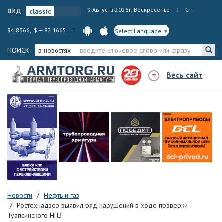
вид
9 Августа 2026г, Воскресенье
€ —
94.8366, $ — 82.1665
Select Language
▼
ПОИСК
в новостях
Весь сайт
Новости
Нефть и газ
Ростехнадзор выявил ряд нарушений в ходе проверки
Туапсинского НПЗ