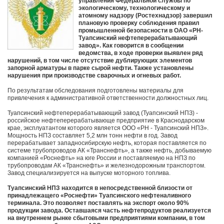
управления Федеральной службы по
экологическому, технологическому и
атомному надзору (Ростехнадзор) завершил
плановую проверку соблюдения правил
промышленной безопасности в ОАО «РН-
Туапсинский нефтеперерабатывающий
завод». Как говорится в сообщении
ведомства, в ходе проверки выявлен ряд
нарушений, в том числе отсутствие дублирующих элементов
запорной арматуры в парке сырой нефти. Также установлены
нарушения при производстве сварочных и огневых работ.
По результатам обследования подготовлены материалы для
привлечения к административной ответственности должностных лиц.
Туапсинский нефтеперерабатывающий завод (Туапсинский НПЗ) -
российское нефтеперерабатывающе предприятие в Краснодарском
крае, эксплуатантом которого является ООО «РН - Туапсинский НПЗ».
Мощность НПЗ составляет 5,2 млн тонн нефти в год. Завод
перерабатывает западносибирскую нефть, которая поставляется по
системе трубопроводов АК «Транснефть», а также нефть, добываемую
компанией «Роснефть» на юге России и поставляемую на НПЗ по
трубопроводам АК «Транснефть» и железнодорожным транспортом.
Завод специализируется на выпуске моторного топлива.
Туапсинский НПЗ находится в непосредственной близости от
принадлежащего «Роснефти» Туапсинского нефтеналивного
терминала. Это позволяет поставлять на экспорт около 90%
продукции завода. Оставшаяся часть нефтепродуктов реализуется
на внутреннем рынке сбытовыми предприятиями компании, в том