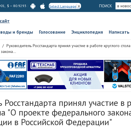
ПОИСК
в новос
901, $ — 80.9293
Select Language
▼
 сайт
аводы и бренды
Голосование
Энциклопедия
Написать
Руководитель Росстандарта принял участие в работе круглого стол
закона...
 Росстандарта принял участие в 
ла "О проекте федерального закон
ции в Российской Федерации"