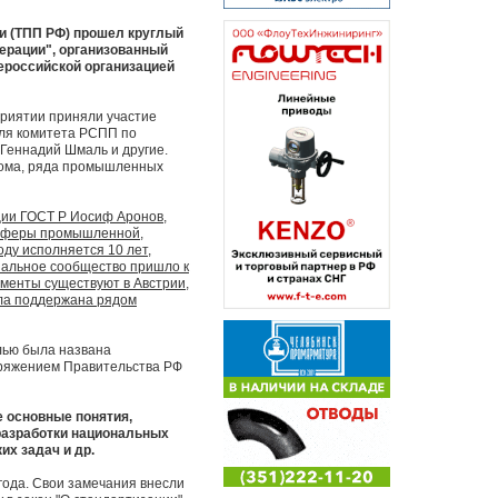
и (ТПП РФ) прошел круглый
дерации", организованный
ероссийской организацией
приятии приняли участие
еля комитета РСПП по
Геннадий Шмаль и другие.
рома, ряда промышленных
ии ГОСТ Р Иосиф Аронов,
е сферы промышленной,
оду исполняется 10 лет,
нальное сообщество пришло к
ументы существуют в Австрии,
ыла поддержана рядом
лью была названа
оряжением Правительства РФ
 основные понятия,
 разработки национальных
х задач и др.
года. Свои замечания внесли