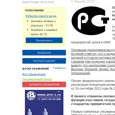
5 Апреля 2013
Юрий Петров , 09.02.2026
0
ГОЛОСОВАНИЕ
с
К
Избыток какого вида
к
трубопроводной
Дисковые затворы и
арматуры наблюдается
редукцио...-33.3%
О
на Российском рынке с
Задвижки и шаровые
Р
2024 по 2026 годы?
краны-66.7%
т
Т
Проголосовать
предприятий, вузов и НИИ.
Основным докладчиком высту
ВИДЕОХАБ
который отметил, что станда
научной и отчасти государств
ЛИЧНЫЙ КАБИНЕТ
слишком узко подходит к воп
выводу, что необходимо созд
Развернуть
ДОСКА ОБЪЯВЛЕНИЙ
Венгрии, Израиле, Индии, Ко
организаций.
Все объявления
Расширенный поиск
Проект федерального закона
ДОБАВИТЬ ОБЪЯВЛЕНИЕ
реализация Концепции разви
от 24 сентября 2012 года № 1
В проекте отражены положе
функции участников, госуд
стандартов, приоритетное 
Первые публичные обсуждения