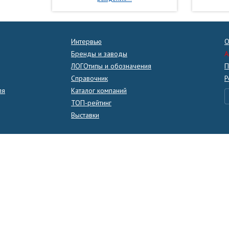
Интервью
О
Бренды и заводы
A
ЛОГОтипы и обозначения
П
Справочник
Р
ля
Каталог компаний
ТОП-рейтинг
Выставки