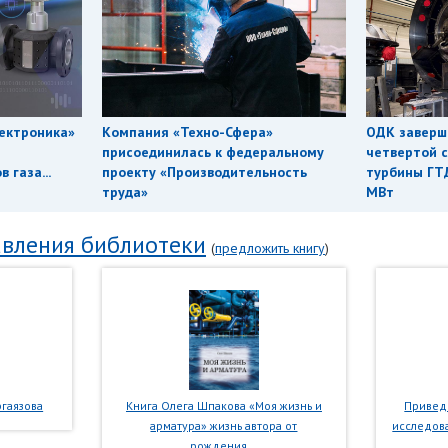
ектроника»
Компания «Техно-Сфера»
ОДК заверш
присоединилась к федеральному
четвертой с
 газа...
проекту «Производительность
турбины ГТ
труда»
МВт
вления библиотеки
(
предложить книгу
)
гаязова
Книга Олега Шпакова «Моя жизнь и
Приведе
арматура» жизнь автора от
исследова
рождения...