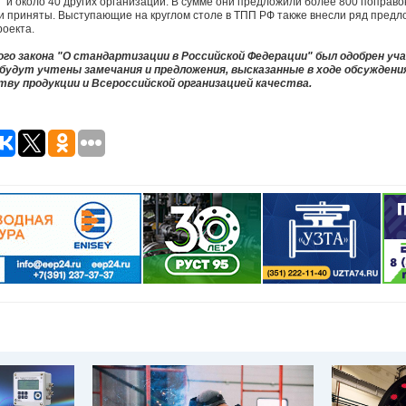
 и около 40 других организаций. В сумме они предложили более 800 поправок
и приняты. Выступающие на круглом столе в ТПП РФ также внесли ряд предл
оекта.
го закона "О стандартизации в Российской Федерации" был одобрен уч
будут учтены замечания и предложения, высказанные в ходе обсуждени
ву продукции и Всероссийской организацией качества.