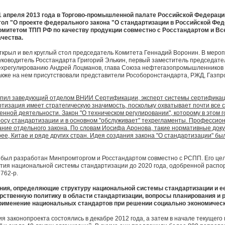
1 апреля 2013 года в Торгово-промышленной палате Российской Федераци
тол "О проекте федерального закона "О стандартизации в Российской Фе
омитетом ТПП РФ по качеству продукции совместно с Росстандартом и Вс
ачества.
ткрыл и вел круглый стол председатель Комитета Геннадий Воронин. В меро
уководитель Росстандарта Григорий Элькин, первый заместитель председат
ехрегулированию Андрей Лоцманов, глава Союза нефтегазопромышленников 
акже на нем присутствовали представители Рособоронстандарта, РЖД, Газп
пил заведующий отделом ВНИИ Сертификации, эксперт системы сертификац
ртизация имеет стратегическую значимость, поскольку охватывает почти вс
енной деятельности. Закон "О техническом регулировании", которому в этом г
росу стандартизации и в основном "обслуживает" техрегламенты. Профессио
ание отдельного закона. По словам Иосифа Аронова, такие нормативные док
рее, Китае и ряде других стран. Идея создания закона "О стандартизации" б
 был разработан Минпромторгом и Росстандартом совместно с РСПП. Его це
тия национальной системы стандартизации до 2020 года, одобренной расп
762-р.
ния, определяющие структуру национальной системы стандартизации и ее
арственную политику в области стандартизации, вопросы планирования и
применение национальных стандартов при решении социально экономически
 законопроекта состоялись в декабре 2012 года, а затем в начале текущего 