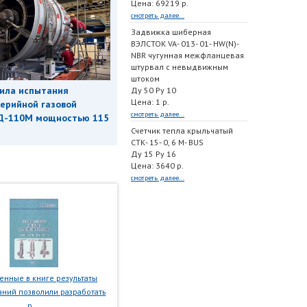
Цена: 69219 р.
смотреть далее...
Задвижка шиберная
ВЭЛСТОК VA- 013- 01- HW(N)-
NBR чугунная межфланцевая
штурвал с невыдвижным
штоком
ила испытания
Ду 50 Ру 10
Цена: 1 р.
ерийной газовой
смотреть далее...
Д-110М мощностью 115
Счетчик тепла крыльчатый
СТК- 15- 0, 6 M- BUS
Ду 15 Ру 16
Цена: 3640 р.
смотреть далее...
нные в книге результаты
ний позволили разработать
р...