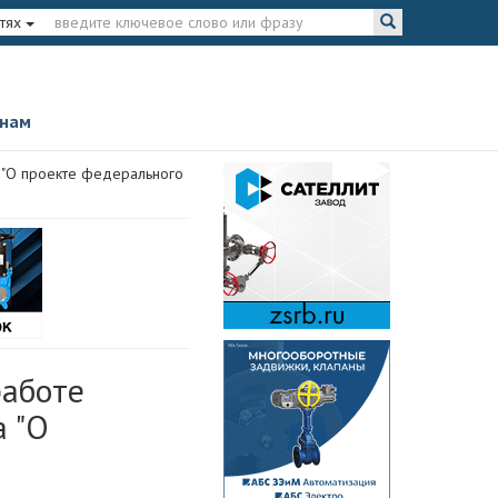
тях
 нам
а "О проекте федерального
работе
а "О