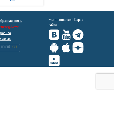
Мы в соцсетях |
Карта
братная связь
сайта
rmtorg.News
равила
еклама