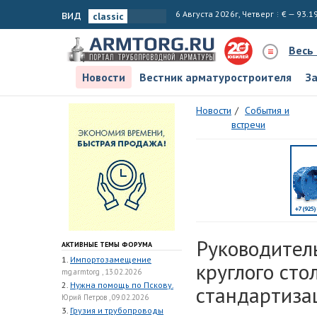
вид
6 Августа 2026г, Четверг
€ — 93.1
Весь
Новости
Вестник арматуростроителя
З
Новости
События и
встречи
Руководитель
АКТИВНЫЕ ТЕМЫ ФОРУМА
1.
Импортозамещение
круглого сто
mg.armtorg , 13.02.2026
2.
Нужна помощь по Пскову.
стандартиза
Юрий Петров , 09.02.2026
3.
Грузия и трубопроводы