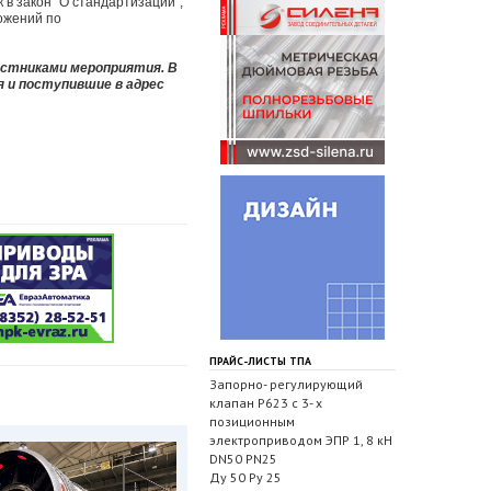
 в закон "О стандартизации",
ожений по
астниками мероприятия. В
я и поступившие в адрес
ПРАЙС-ЛИСТЫ ТПА
Запорно- регулирующий
клапан Р623 с 3- х
позиционным
электроприводом ЭПР 1, 8 кН
DN50 PN25
Ду 50 Ру 25