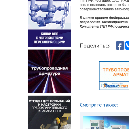
ТПП РФ, РусГидро, ОАО "РЖД"
около половины которых был
совершенствованию законопр
В целом проект федерально
разработке законопроекта 
Комитета ТПП РФ по качест
Поделиться
Смотрите также: