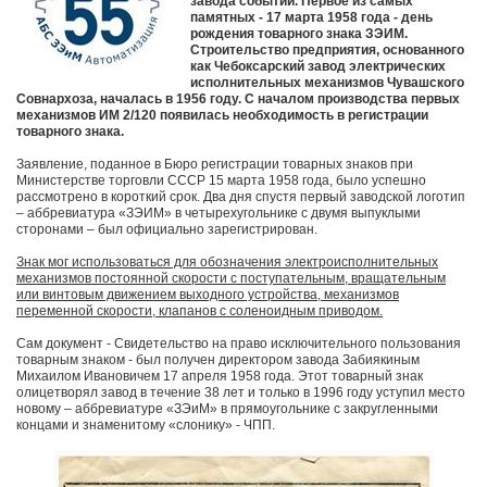
завода событий. Первое из самых
памятных - 17 марта 1958 года - день
рождения товарного знака ЗЭИМ.
Строительство предприятия, основанного
как Чебоксарский завод электрических
исполнительных механизмов Чувашского
Совнархоза, началась в 1956 году. С началом производства первых
механизмов ИМ 2/120 появилась необходимость в регистрации
товарного знака.
Заявление, поданное в Бюро регистрации товарных знаков при
Министерстве торговли СССР 15 марта 1958 года, было успешно
рассмотрено в короткий срок. Два дня спустя первый заводской логотип
– аббревиатура «ЗЭИМ» в четырехугольнике с двумя выпуклыми
сторонами – был официально зарегистрирован.
Знак мог использоваться для обозначения электроисполнительных
механизмов постоянной скорости с поступательным, вращательным
или винтовым движением выходного устройства, механизмов
переменной скорости, клапанов с соленоидным приводом.
Сам документ - Свидетельство на право исключительного пользования
товарным знаком - был получен директором завода Забиякиным
Михаилом Ивановичем 17 апреля 1958 года. Этот товарный знак
олицетворял завод в течение 38 лет и только в 1996 году уступил место
новому – аббревиатуре «ЗЭиМ» в прямоугольнике с закругленными
концами и знаменитому «слонику» - ЧПП.