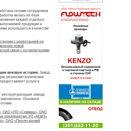
аботана силами сотрудников
работка велась на базе
икновения каждой отдельно
 выпускаемой продукции и
ями используется в качестве
етензии с ориентацией на
менение новой
атной связи с потребителями
щим вековую историю.
Завод
дов; резинометаллические
 предоставляет услуги в
т реструктуризации завода
тамповочное. Основной
отовки.
и», ОАО «ПО «Севмаш», ОАО
ые предприятия: УП «МЗКТ»
ор», ОАО «Пролетарский