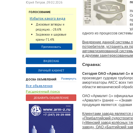
п
Юрий Петров , 09.02.2026
Н
ГОЛОСОВАНИЕ
О
Избыток какого вида
п
трубопроводной
Дисковые затворы и
в
арматуры наблюдается
у
редукцио...-28.6%
на Российском рынке с
одного из процессов системы
Задвижки и шаровые
2024 по 2026 годы?
краны-71.4%
Внедрение данной системы п
потребителя, устранять их п
Проголосовать
автоматизированной системы
и другими заинтересованным
ВИДЕОХАБ
Справка:
ЛИЧНЫЙ КАБИНЕТ
Сегодня ОАО «Армалит-1» 
производит судовую трубопр
Развернуть
ДОСКА ОБЪЯВЛЕНИЙ
амортизаторы АКСС всех типов
Все объявления
области механической обрабо
Расширенный поиск
ОАО «Армалит-1» официально 
ДОБАВИТЬ ОБЪЯВЛЕНИЕ
«Армалит» (ранее — «Знамя 
продукция является: судова
Клиентами завода являются
«Прибалтийский судостроите
(«Минский завод колёсных т
завод», ОАО «Балтийский за