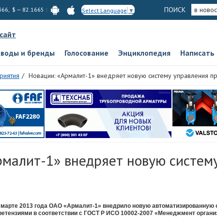
ПОИСК
в новос
366, $ — 82.1665
Select Language
▼
 сайт
аводы и бренды
Голосование
Энциклопедия
Написать
риятия
Новации: «Армалит-1» внедряет новую систему управления п
рмалит-1» внедряет новую систем
 марте 2013 года ОАО «Армалит-1» внедрило новую автоматизированную 
ретензиями в соответствии с ГОСТ Р ИСО 10002-2007 «Менеджмент органи