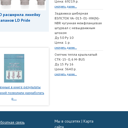
Цена: 69219 р.
смотреть далее...
Задвижка шиберная
D расширила линейку
ВЭЛСТОК VA- 013- 01- HW(N)-
апанов LD Pride
NBR чугунная межфланцевая
штурвал с невыдвижным
штоком
Ду 50 Ру 10
Цена: 1 р.
смотреть далее...
Счетчик тепла крыльчатый
СТК- 15- 0, 6 M- BUS
Ду 15 Ру 16
Цена: 3640 р.
смотреть далее...
нные в книге результаты
ний позволили разработать
р...
Мы в соцсетях |
Карта
братная связь
сайта