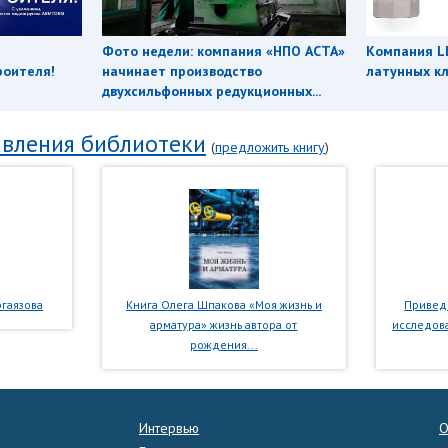
Фото недели: компания «НПО АСТА»
Компания L
роителя!
начинает производство
латунных кл
двухсильфонных редукционных...
вления библиотеки
(
предложить книгу
)
гаязова
Книга Олега Шпакова «Моя жизнь и
Приведе
арматура» жизнь автора от
исследова
рождения...
Интервью
О