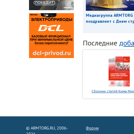
Медиагруппа ARMTORG
поздравляет с Днем ст
Последние
доба
Сборник статей Кима Мир
© ARMTORG.RU, 2006-
Форум
2026