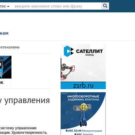
тях
 нам
ретензиями
у управления
систему управления
зации. Удовлетворенность