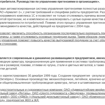
отребителя. Руководство по управлению претензиями в организациях».
овая автоматизированная система управления претензиями полностью разр
АО «Армалит-1», с учетом требований и специфики работы предприятия. Раз
рограммного комплекса 1С и позволяет не только отслеживать причины возн
зятой претензии, но и комплексно их анализировать с целью оценки качества
довлетворенности потребителей. Помимо этого процесс управления претензи
 менеджмента качества, действующей на предприятии с 2004 года.
озволит увеличить способность организации последовательно разрешать пр
ричины, а также отслеживать основные тенденции рынка. Таким образом, при
 управления поможет повысить качество выпускаемой продукции за счет обр
и сторонами.
является современным и динамично развивающимся предприятием, имею
оводную арматуру, предназначенную для применения в системах трубопрово
 и размеров; поковки, отливки из чугуна, стали и цветных металлов; а также
тки деталей.
зарегистрировано 30 декабря 1999 года. Создание предприятия - результа
Октября»). Основные производства: механосборочное, литейное, кузнечно-ш
я и общепромышленная трубопроводная арматура, литые и штампованные заг
 судостроительные и судоремонтные компании: ОАО «Адмиралтейские верф
льный завод «Янтарь», ОАО «Центр судоремонта «Звездочка»; промышленн
ягачей»), ООО «УДМЗ» («Уральский дизельмоторный завод»), ОАО «Компресс
вод», предприятия ЖКХ и ЖД.