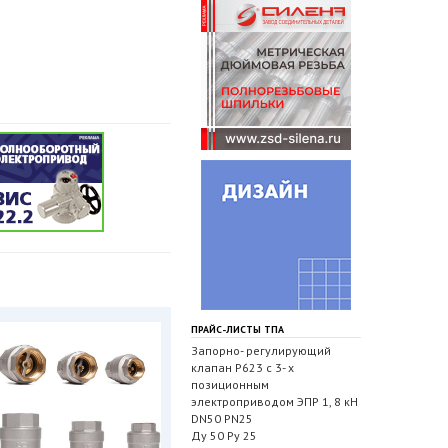
ПРАЙС-ЛИСТЫ ТПА
Запорно- регулирующий
клапан Р623 с 3- х
позиционным
электроприводом ЭПР 1, 8 кН
DN50 PN25
Ду 50 Ру 25