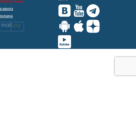
rmtorg.News
равила
еклама