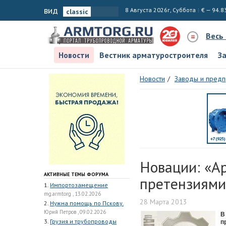
вид
8 Августа 2026г, Суббота
€ — 94.8
Весь
Новости
Вестник арматуростроителя
З
Новости
Заводы и предп
Новации: «А
АКТИВНЫЕ ТЕМЫ ФОРУМА
претензиями
1.
Импортозамещение
mg.armtorg , 13.02.2026
28 Марта 2013
2.
Нужна помощь по Пскову.
Юрий Петров , 09.02.2026
В
3.
Грузия и трубопроводы
п