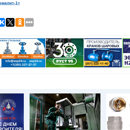
рмалит-1»