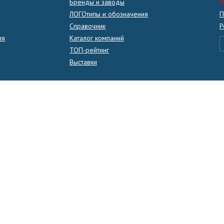
Бренды и заводы
A
ЛОГОтипы и обозначения
П
Справочник
Р
ля
Каталог компаний
ТОП-рейтинг
Выставки