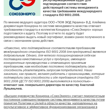
ресертификационный аудит для
подтверждения соответствия
действующей системы менеджмента
качества требованиям международного
стандарта ISO 9001:2008.
По мнению ведущего аудитора ООО «ТЮФ ЗЮД Украина» В.Д. Алейкина
документация Концерна по системе менеджмента качества отвечает
требованиям стандарта и коллектив Концерна «СоюзЭнерго» хорошо
подготовился к аудиту. Поэтому в отчете по аудиту будет
рекомендовано выдать новый сертификат, взамен ранее полученного в
связи с окончанием срока действия.
«Известно, что подтверждение соответствиям требованиям
международного стандарта ISO 9001:2008 для предприятий является
добровольным. Однако, для четкого позиционирования себя как
поставщика качественных услуг и продукции, имеющего
конкурентные преимущества и отвечающего принятым
требованиям, нам необходимо постоянно подтверждать свою
способность удовлетворять запросам потребителей. Наши
заказчики, как правило, желают работать с организациями, которые
подтвердили свои способности и где требования стандарта ISO
9001:2008 (ДСТУ ISO 9001:2009) выполняются в полностью»
-
отмечает зам. генерального директора по качеству Анатолий
Лукьянычев.
«Высшее руководство Концерна «СоюзЭнерго» считает приоритетным
постоянное совершенствование системы менеджмента качества путем
принятия Политики и Целей в области качества, направленных на
результативное и эффективное функционирование организации в