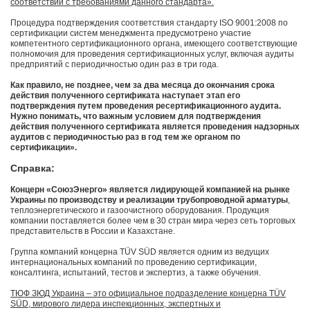
соответствии с требованиями данного стандарта».
Процедура подтверждения соответствия стандарту ISO 9001:2008 по
сертификации систем менеджмента предусмотрено участие
компетентного сертификационного органа, имеющего соответствующие
полномочия для проведения сертификационных услуг, включая аудиты
предприятий с периодичностью один раз в три года.
Как правило, не позднее, чем за два месяца до окончания срока
действия полученного сертификата наступает этап его
подтверждения путем проведения ресертификационного аудита.
Нужно понимать, что важным условием для подтверждения
действия полученного сертификата является проведения надзорных
аудитов с периодичностью раз в год тем же органом по
сертификации».
Справка:
Концерн «СоюзЭнерго» является лидирующей компанией на рынке
Украины по производству и реализации трубопроводной арматуры
,
теплоэнергетического и газоочистного оборудования. Продукция
компании поставляется более чем в 30 стран мира через сеть торговых
представительств в России и Казахстане.
Группа компаний концерна TÜV SÜD является одним из ведущих
интернациональных компаний по проведению сертификации,
консалтинга, испытаний, тестов и экспертиз, а также обучения.
ТЮФ ЗЮД Украина – это официальное подразделение концерна TÜV
SÜD, мирового лидера инспекционных, экспертных и