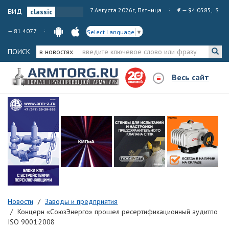
вид
7 Августа 2026г, Пятница
€ — 94.0585, $
— 81.4077
Select Language
▼
ПОИСК
в новостях
Весь сайт
Новости
Заводы и предприятия
Концерн «СоюзЭнерго» прошел ресертификационный аудитпо
ISO 9001:2008