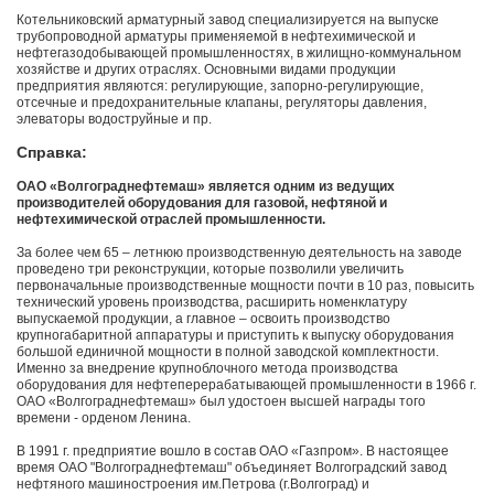
Котельниковский арматурный завод специализируется на выпуске
трубопроводной арматуры применяемой в нефтехимической и
нефтегазодобывающей промышленностях, в жилищно-коммунальном
хозяйстве и других отраслях. Основными видами продукции
предприятия являются: регулирующие, запорно-регулирующие,
отсечные и предохранительные клапаны, регуляторы давления,
элеваторы водоструйные и пр.
Справка:
ОАО «Волгограднефтемаш» является одним из ведущих
производителей оборудования для газовой, нефтяной и
нефтехимической отраслей промышленности.
За более чем 65 – летнюю производственную деятельность на заводе
проведено три реконструкции, которые позволили увеличить
первоначальные производственные мощности почти в 10 раз, повысить
технический уровень производства, расширить номенклатуру
выпускаемой продукции, а главное – освоить производство
крупногабаритной аппаратуры и приступить к выпуску оборудования
большой единичной мощности в полной заводской комплектности.
Именно за внедрение крупноблочного метода производства
оборудования для нефтеперерабатывающей промышленности в 1966 г.
ОАО «Волгограднефтемаш» был удостоен высшей награды того
времени - орденом Ленина.
В 1991 г. предприятие вошло в состав ОАО «Газпром». В настоящее
время ОАО "Волгограднефтемаш" объединяет Волгоградский завод
нефтяного машиностроения им.Петрова (г.Волгоград) и