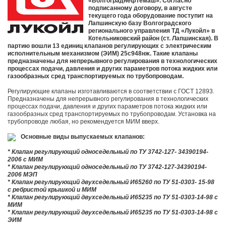
«Волгограднефтемаш». Согласно
подписанному договору, в августе
текущего года оборудование поступит на
Лапшинскую базу Волгоградского
регионального управления ТД «Лукойл» в
Котельниковский район (ст. Лапшинская). В
партию вошли 13 единиц клапанов регулирующих с электрическим
исполнительным механизмом (ЭИМ) 25с948нж. Такие клапаны
предназначены для непрерывного регулирования в технологических
процессах подачи, давления и других параметров потока жидких или
газообразных сред транспортируемых по трубопроводам.
Регулирующие клапаны изготавливаются в соответствии с ГОСТ 12893.
Предназначены для непрерывного регулирования в технологических
процессах подачи, давления и других параметров потока жидких или
газообразных сред транспортируемых по трубопроводам. Установка на
трубопроводе любая, но рекомендуется МИМ вверх.
Основные виды выпускаемых клапанов:
* Клапан регулирующий односедельный по ТУ 3742-127- 34390194-
2006 с МИМ
* Клапан регулирующий односедельный по ТУ 3742-127-34390194-
2006 МЭП
* Клапан регулирующий двухседельный И65260 по ТУ 51-0303- 15-98
с ребристой крышкой и МИМ
* Клапан регулирующий двухседельный И65235 по ТУ 51-0303-14-98 с
МИМ
* Клапан регулирующий двухседельный И65235 по ТУ 51-0303-14-98 с
ЭИМ