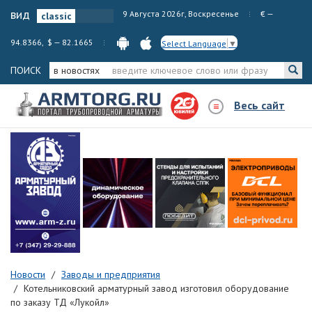
вид
9 Августа 2026г, Воскресенье
€ —
94.8366, $ — 82.1665
Select Language
▼
ПОИСК
в новостях
Весь сайт
Новости
Заводы и предприятия
Котельниковский арматурный завод изготовил оборудование
по заказу ТД «Лукойл»