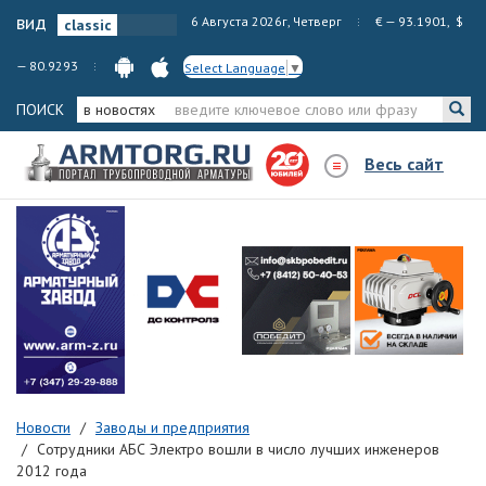
вид
6 Августа 2026г, Четверг
€ — 93.1901, $
— 80.9293
Select Language
▼
ПОИСК
в новостях
Весь сайт
Новости
Заводы и предприятия
Сотрудники АБС Электро вошли в число лучших инженеров
2012 года