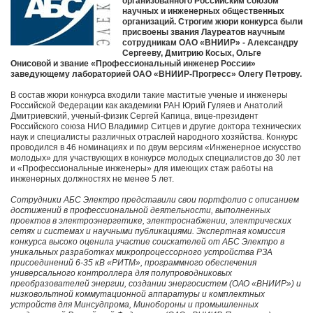
организованного Российским союзом
научных и инженерных общественных
организаций. Строгим жюри конкурса были
присвоены звания Лауреатов научным
сотрудникам ОАО «ВНИИР» - Александру
Сергееву, Дмитрию Косых, Ольге
Онисовой и звание «Профессиональный инженер России»
заведующему лабораторией ОАО «ВНИИР-Прогресс» Олегу Петрову.
В состав жюри конкурса входили такие маститые ученые и инженеры
Российской Федерации как академики РАН Юрий Гуляев и Анатолий
Дмитриевский, ученый-физик Сергей Капица, вице-президент
Российского союза НИО Владимир Ситцев и другие доктора технических
наук и специалисты различных отраслей народного хозяйства. Конкурс
проводился в 46 номинациях и по двум версиям «Инженерное искусство
молодых» для участвующих в конкурсе молодых специалистов до 30 лет
и «Профессиональные инженеры» для имеющих стаж работы на
инженерных должностях не менее 5 лет.
Сотрудники АБС Электро представили свои портфолио с описанием
достижений в профессиональной деятельности, выполненных
проектов в электроэнергетике, электроснабжении, электрических
сетях и системах и научными публикациями. Экспертная комиссия
конкурса высоко оценила участие соискателей от АБС Электро в
уникальных разработках микропроцессорного устройства РЗА
присоединений 6-35 кВ «РИТМ», программного обеспечения
универсального контроллера для полупроводниковых
преобразователей энергии, создании энергосистем (ОАО «ВНИИР») и
низковольтной коммутационной аппаратуры и комплектных
устройств для Минсудпрома, Минобороны и промышленных