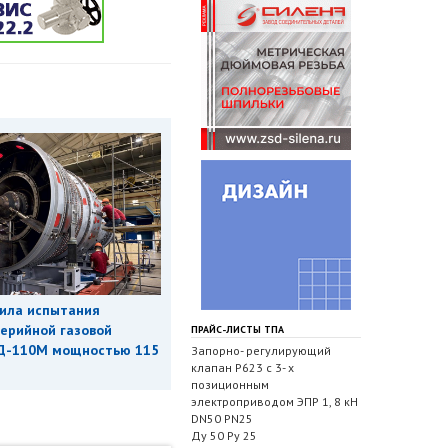
ила испытания
ерийной газовой
ПРАЙС-ЛИСТЫ ТПА
Д-110М мощностью 115
Запорно- регулирующий
клапан Р623 с 3- х
позиционным
электроприводом ЭПР 1, 8 кН
DN50 PN25
Ду 50 Ру 25