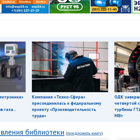
ектроника»
Компания «Техно-Сфера»
ОДК заверш
присоединилась к федеральному
четвертой с
 газа...
проекту «Производительность
турбины ГТ
труда»
МВт
вления библиотеки
(
предложить книгу
)