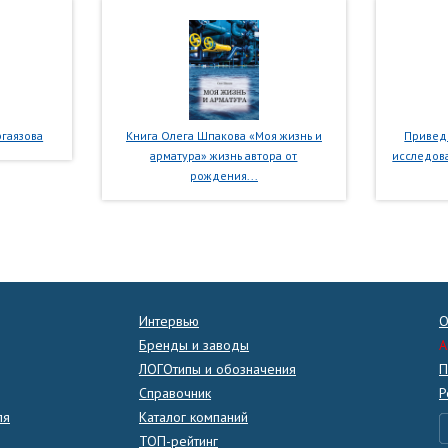
гаязова
Книга Олега Шпакова «Моя жизнь и
Приведе
арматура» жизнь автора от
исследова
рождения...
Интервью
О
Бренды и заводы
A
ЛОГОтипы и обозначения
П
Справочник
Р
ля
Каталог компаний
ТОП-рейтинг