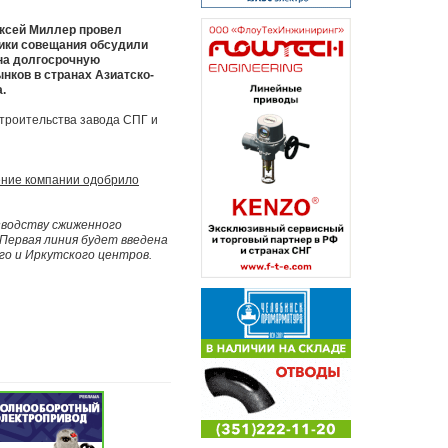
ксей Миллер провел
ники совещания обсудили
 на долгосрочную
нков в странах Азиатско-
.
троительства завода СПГ и
ение компании одобрило
зводству сжиженного
 Первая линия будет введена
ого и Иркутского центров.