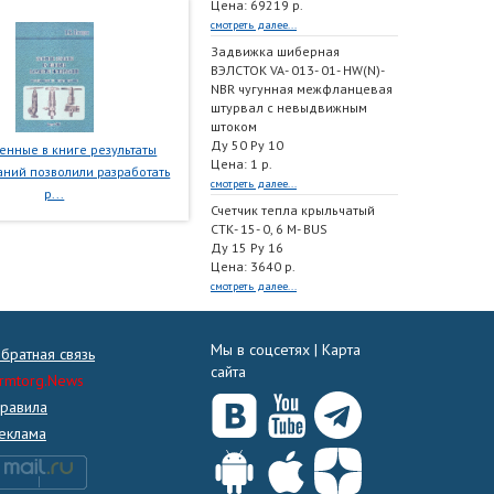
Цена: 69219 р.
смотреть далее...
Задвижка шиберная
ВЭЛСТОК VA- 013- 01- HW(N)-
NBR чугунная межфланцевая
штурвал с невыдвижным
штоком
Ду 50 Ру 10
нные в книге результаты
Цена: 1 р.
ний позволили разработать
смотреть далее...
р...
Счетчик тепла крыльчатый
СТК- 15- 0, 6 M- BUS
Ду 15 Ру 16
Цена: 3640 р.
смотреть далее...
Мы в соцсетях |
Карта
братная связь
сайта
rmtorg.News
равила
еклама