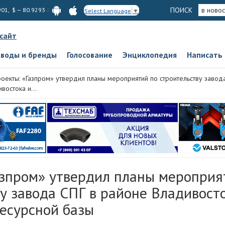
ПОИСК
в новос
901, $ — 80.9293
Select Language
▼
 сайт
аводы и бренды
Голосование
Энциклопедия
Написать
оекты: «Газпром» утвердил планы мероприятий по строительству завод
востока и...
азпром» утвердил планы мероприя
у завода СПГ в районе Владивост
ресурсной базы