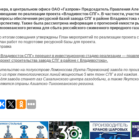
чера, в центральном офисе ОАО «Газпром» Председатель Правления Але
овещание по реализации проекта «Владивосток-СПГ». В частности, участ
опросы обеспечения ресурсной базой завода СПГ в районе Владивостока
ерспективу. Также была рассмотрена информация о прогнозной емкости ры
ихоокеанского региона для сбыта российского сжиженного природного газа
о итогам совещания утверждены План мероприятий по реализации проекта с
лан работ по подготовке ресурсной базы для проекта.
правка
 «Владивосток-СПГ» перешел в инвестиционную стадию реализации — правл
роект строительства завода СПГ в районе г. Владивостока».
тельство на полуострове Ломоносова (бухта Перевозная) завода по прои
о из трех технологических линий мощностью 5 млн тонн СПГ в год каждая.
й для завода станет газ Сахалинского центра газодобычи, а также Якутск
ляются страны Азиатско-Тихоокеанского региона.