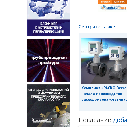
Смотрите также:
Компания «РАСКО Газэл
начала производство
расходомеова-счетчиков
Последние
доба