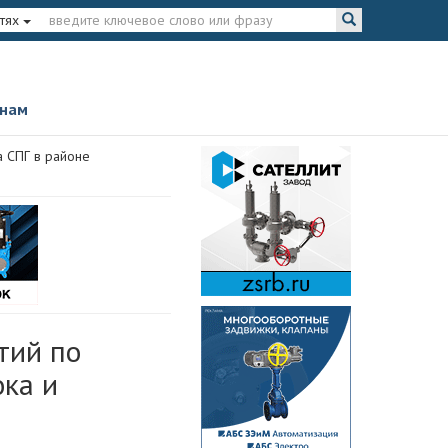
тях
 нам
а СПГ в районе
тий по
ока и