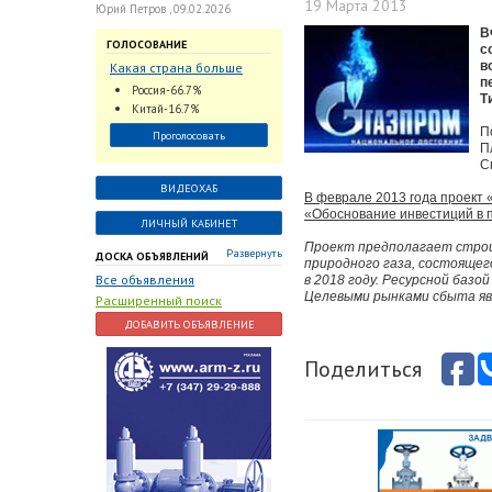
19 Марта 2013
Юрий Петров , 09.02.2026
В
ГОЛОСОВАНИЕ
с
в
Какая страна больше
п
всего поставляет
Россия-66.7%
Т
трубопроводную
Китай-16.7%
арматуру в химическую
П
Проголосовать
отрасль?
П
С
ВИДЕОХАБ
В феврале 2013 года проект
«Обоснование инвестиций в п
ЛИЧНЫЙ КАБИНЕТ
Проект предполагает строи
Развернуть
ДОСКА ОБЪЯВЛЕНИЙ
природного газа, состоящег
Все объявления
в 2018 году. Ресурсной базо
Целевыми рынками сбыта яв
Расширенный поиск
ДОБАВИТЬ ОБЪЯВЛЕНИЕ
Поделиться