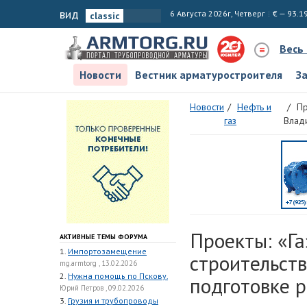
вид
6 Августа 2026г, Четверг
€ — 93.1
Весь
Новости
Вестник арматуростроителя
З
Новости
Нефть и
Пр
газ
Влади
Проекты: «Г
АКТИВНЫЕ ТЕМЫ ФОРУМА
1.
Импортозамещение
строительств
mg.armtorg , 13.02.2026
2.
Нужна помощь по Пскову.
подготовке 
Юрий Петров , 09.02.2026
3.
Грузия и трубопроводы