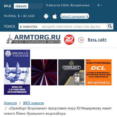
вид
9 Августа 2026г, Воскресенье
€ —
94.8366, $ — 82.1665
Select Language
▼
ПОИСК
в новостях
Весь сайт
Новости
ЖКХ новости
«Оренбург Водоканал» представил мэру Ю.Мищерякову макет
нового Южно-Уральского водозабора