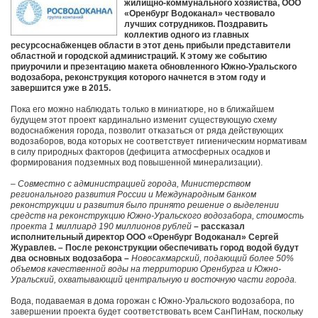
жилищно-коммунального хозяйства, ООО
«Оренбург Водоканал» чествовало
лучших сотрудников. Поздравить
коллектив одного из главных
ресурсоснабженцев области в этот день прибыли представители
областной и городской администраций. К этому же событию
приурочили и презентацию макета обновленного Южно-Уральского
водозабора, реконструкция которого начнется в этом году и
завершится уже в 2015.
Пока его можно наблюдать только в миниатюре, но в ближайшем
будущем этот проект кардинально изменит существующую схему
водоснабжения города, позволит отказаться от ряда действующих
водозаборов, вода которых не соответствует гигиеническим нормативам
в силу природных факторов (дефицита атмосферных осадков и
формирования подземных вод повышенной минерализации).
– Совместно с администрацией города, Министерством
регионального развития России и Международным банком
реконструкции и развития было принято решение о выделении
средств на реконструкцию Южно-Уральского водозабора, стоимость
проекта 1 миллиард 190 миллионов рублей
– рассказал
исполнительный директор ООО «Оренбург Водоканал» Сергей
Журавлев. – После реконструкции обеспечивать город водой будут
два основных водозабора –
Новосакмарский, подающий более 50%
объемов качественной воды на территорию Оренбурга и Южно-
Уральский, охватывающий центральную и восточную части города.
Вода, подаваемая в дома горожан с Южно-Уральского водозабора, по
завершении проекта будет соответствовать всем СанПиНам, поскольку