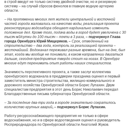
в строй введут не только систему двойной очистки, но и резервную
систему – на случай сбросов фенолов в главную водную артерию
области.
– На протяжении многих лет жители центральной и восточной
частей города жаловались на качество воды, реализация проекта
реконструкции водозабора обещает кардинально изменить
положение дел. Кроме того, подача воды в город будет увеличена с 30
тысяч м3/сутки до 100 тысяч – почти в 3 раза,
– подчеркнул Глава
города Оренбурга Юрий Мищеряков. –
Срок, отведенный на
строительство – два года, контроль за реализацией проекта –
жесточайший. Водоканал переживал разные времена, был на дне, был
этап, когда мы вообще не понимали, в каком направлении двигаться
дальше, сегодня предприятие твердо стоит на ногах. В Оренбург
многие едут перенимать опыт работы наших специалистов.
Значимость перспективного проекта, а также заслуг коллектива
оренбургского водоканала в преддверии праздника оценил и первый
заместитель министра строительства, жилищно-коммунального и
дорожного хозяйства Оренбургской области Борис Лупахин. Двум
специалистам предприятия в этот день Борис Николаевич передал
Благодарственные письма губернатора Оренбургской области.
– За последние два-три года в городе значительно сократилось
количество крупных аварий
, – подчеркнул Борис Лупахин.
Работу ресурсоснабжающего предприятия не только в сфере
водоснабжения, но и в сфере водоотведения оценил и руководитель
Росприроднадзора по Оренбургской области Анатолий Жуков.